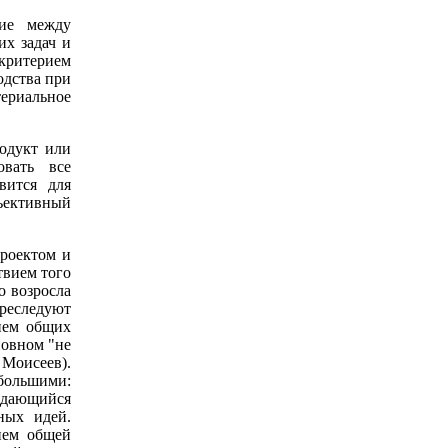
чие между
их задач и
 критерием
одства при
ериальное
родукт или
овать все
вится для
бъективный
проектом и
твием того
о возросла
преследуют
ием общих
новном "не
Моисеев).
большими:
ждающийся
ных идей.
ием общей