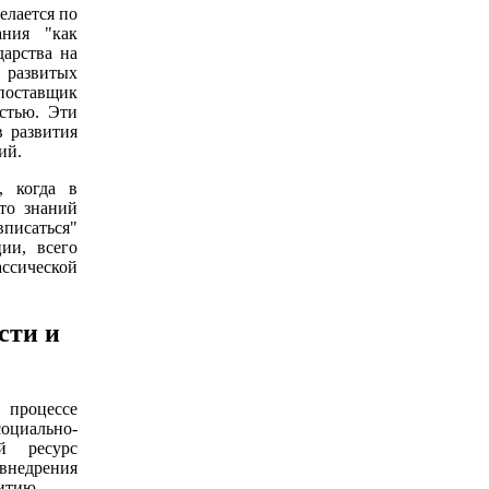
елается по
ания "как
дарства на
 развитых
 поставщик
стью. Эти
 развития
ий.
, когда в
что знаний
вписаться"
ии, всего
ссической
сти и
 процессе
социально-
й ресурс
внедрения
итию.