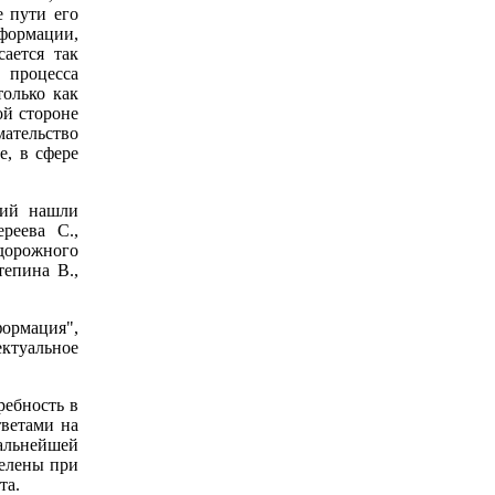
 пути его
формации,
ается так
 процесса
олько как
ой стороне
мательство
е, в сфере
ний нашли
реева С.,
адорожного
тепина В.,
ормация",
ктуальное
ребность в
тветами на
альнейшей
делены при
та.