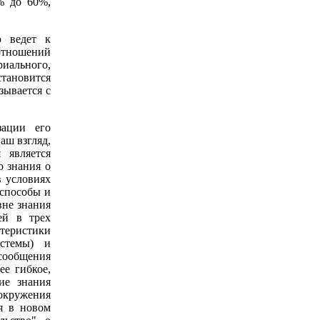
% до 60%,
ю ведет к
 отношений
риального,
становится
зывается с
зации его
аш взгляд,
 является
о знания о
в условиях
 способы и
вне знания
ей в трех
теристики
истемы) и
 сообщения
ее гибкое,
ие знания
окружения
я в новом