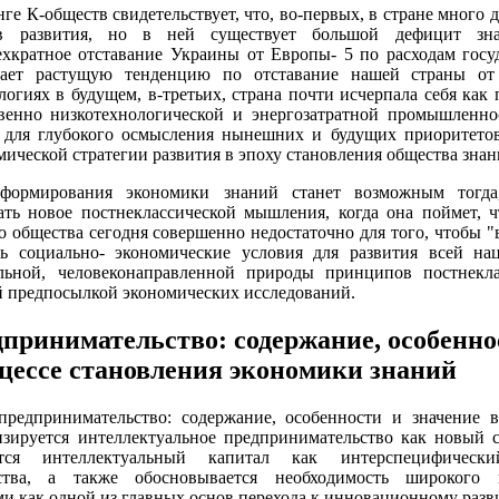
е К-обществ свидетельствует, что, во-первых, в стране много д
ов развития, но в ней существует большой дефицит зн
ехкратное отставание Украины от Европы- 5 по расходам госу
вает растущую тенденцию по отставание нашей страны от
логиях в будущем, в-третьих, страна почти исчерпала себя как
венно низкотехнологической и энергозатратной промышленно
й для глубокого осмысления нынешних и будущих приоритетов
мической стратегии развития в эпоху становления общества знан
формирования экономики знаний станет возможным тогда
ать новое постнеклассической мышления, когда она поймет, 
о общества сегодня совершенно недостаточно для того, чтобы "
ть социально- экономические условия для развития всей нац
альной, человеконаправленной природы принципов постнекла
й предпосылкой экономических исследований.
принимательство: содержание, особенно
оцессе становления экономики знаний
предпринимательство: содержание, особенности и значение в
изируется интеллектуальное предпринимательство как новый 
ется интеллектуальный капитал как интерспецифически
ьства, а также обосновывается необходимость широкого 
и как одной из главных основ перехода к инновационному разв