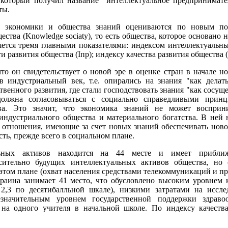
 который получил название "интеллектуальное предпринимате
ты.
я экономики и общества знаний оцениваются по новым пок
тва (Knowledge sociaty), то есть общества, которое основано н
яется тремя главными показателями: индексом интеллектуальн
и развития общества (Iпр); индексу качества развития общества 
то он свидетельствует о новой эре в оценке стран в начале но
в индустриальный век, т.е. опирались на знания "как делат
енного развития, где стали господствовать знания "как сосуще
 должна согласовываться с социально справедливыми прин
ва. Это значит, что экономика знаний не может восприн
 индустриального общества и материального богатства. В ней
 отношения, имеющие за счет новых знаний обеспечивать ново
ть, прежде всего в социальном плане.
льных активов находится на 44 месте и имеет прибли
сительно будущих интеллектуальных активов общества, но 
этом плане (охват населения средствами телекоммуникаций и пр
краина занимает 41 место, что обусловлено высоким уровнем
2,3 по десятибалльной шкале), низкими затратами на иссле
значительным уровнем государственной поддержки здравоо
 на одного учителя в начальной школе. По индексу качества