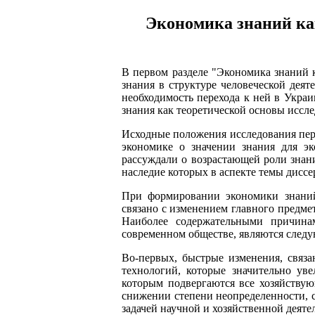
Экономика знаний ка
В первом разделе "Экономика знаний к
знания в структуре человеческой деят
необходимость перехода к ней в Украи
знания как теоретической основы иссл
Исходные положения исследования пере
экономике о значении знания для эк
рассуждали о возрастающей роли знаний
наследие которых в аспекте темы дисс
При формировании экономики знаний
связано с изменением главного предмет
Наиболее содержательными причина
современном обществе, являются след
Во-первых, быстрые изменения, связ
технологий, которые значительно ув
которым подвергаются все хозяйствую
снижении степени неопределенности, 
задачей научной и хозяйственной деяте