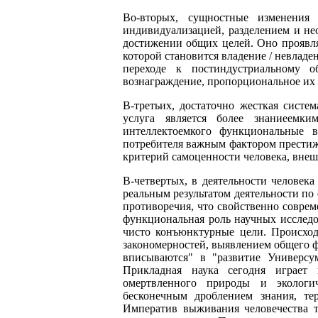
Во-вторых, сущностные изменения 
индивидуализацией, разделением и не
достижении общих целей. Оно проявляе
которой становится владение / невладе
переходе к постиндустриальному о
вознаграждение, пропорциональное их
В-третьих, достаточно жесткая систе
услуга является более знаниеемки
интеллектоемкого функциональные в
потребителя важным фактором престиж
критерий самоценности человека, внеш
В-четвертых, в деятельности человек
реальным результатом деятельности по 
противоречия, что свойственно соврем
функциональная роль научных исслед
чисто конъюнктурные цели. Происход
закономерностей, выявлением общего ф
вписываются" в "развитие Универсу
Прикладная наука сегодня играет
омертвленного природы и экологич
бесконечным дроблением знания, те
Императив выживания человечества 