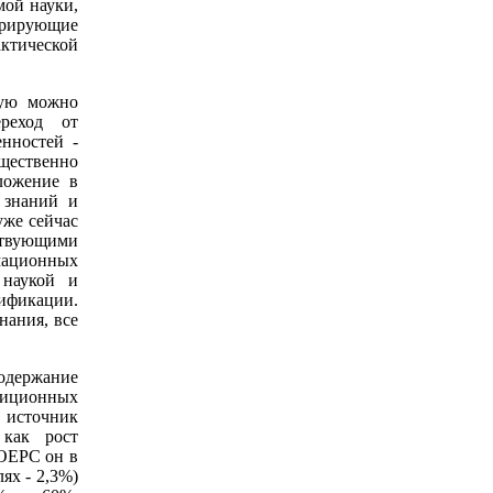
мой науки,
урирующие
ктической
рую можно
ереход от
нностей -
щественно
ложение в
 знаний и
уже сейчас
ствующими
мационных
 наукой и
дификации.
нания, все
содержание
диционных
 источник
 как рост
 ОЕРС он в
ях - 2,3%)