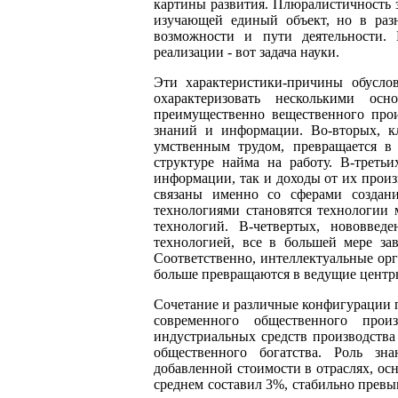
картины развития. Плюралистичность з
изучающей единый объект, но в раз
возможности и пути деятельности.
реализации - вот задача науки.
Эти характеристики-причины обусло
охарактеризовать несколькими ос
преимущественно вещественного про
знаний и информации. Во-вторых, к
умственным трудом, превращается в
структуре найма на работу. В-треть
информации, так и доходы от их прои
связаны именно со сферами создан
технологиями становятся технологии
технологий. В-четвертых, нововве
технологией, все в большей мере за
Соответственно, интеллектуальные орг
больше превращаются в ведущие центр
Сочетание и различные конфигурации п
современного общественного прои
индустриальных средств производств
общественного богатства. Роль зн
добавленной стоимости в отраслях, ос
среднем составил 3%, стабильно превы