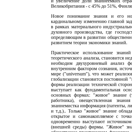
и увеличение доли знаниеемких отра
Великобритания - с 45% до 51%, Финлян
Новое понимание знания и его но
кардинальному изменению главной зад
в рамках материального индустриально
духовного производства, где господ
определяющим в развитии общественног
развитием теории экономики знаний.
Практическое использование знаний
теоретического анализа, становится не
необходим двухуровневый анализ ф
внутренним фактором сознания, источ
мире ("universum"), что может реализ
глобализации становится постоянной 
формы реализации технической сторон
выступает как фундаментальная осн
основных формах: "живое" знание (
работника), овеществленная знания
знаннемистка информация (патенты, ли
и т.д.).. Только "живое" знание обла
открытое и самонакопляемое с точк
одновременно выступают источником
(внешней среды) фирмы. "Живое" зн