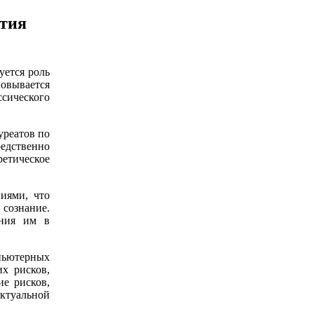
ития
уется роль
новывается
ссического
уреатов по
едственно
ретическое
иями, что
 сознание.
ения им в
пьютерных
их рисков,
ие рисков,
актуальной