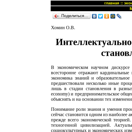
главная
::
эко
М
Поделиться…
Хомин О.В.
Интеллектуально
станов
В экономическом научном дискурсе 
всесторонне отражают кардинальные
экономика знаний и образовательное
предшествовали несколько иные проце
лишь в стадии становления в разных 
economy) и предпринимательское общест
объяснять и на основании тех изменени
Понимание роли знания и умения произ
сейчас становится одним из наиболее а
прежде всего экономической теорией
техногенной цивилизацией. Актуал
социокультурных и экономических изме