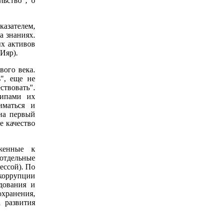
льство", о
азателем,
а знаниях.
ых активов
(Ияр).
вого века.
ь", еще не
ствовать".
ципами их
иматься и
 на первый
е качество
женные к
отдельные
ессой). По
 коррупции
дования и
хранения,
 развития