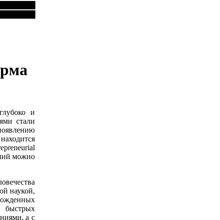
орма
глубоко и
ями стали
появлению
 находится
preneurial
аний можно
ловечества
ой наукой,
орожденных
д быстрых
ниями, а с