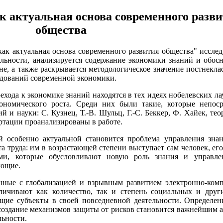
к актуальная основа современного разв
общества
ак актуальная основа современного развития общества" исслед
ельности, анализируется содержание экономики знаний и обос
не, а также раскрывается методологическое значение постнекла
едований современной экономики.
хода к экономике знаний находятся в тех идеях нобелевских ла
ономического роста. Среди них были такие, которые непоср
 и науки: С. Кузнец, Т.-В. Шульц, Г.-С. Беккер, Ф. Хайек, тео
ертации проанализированы в работе.
 особенно актуальной становится проблема управления знан
а труда: им в возрастающей степени выступает сам человек, его
ми, которые обусловливают новую роль знания и управл
ующие.
анные с глобализацией и взрывным развитием электронно-ком
еличивают как количество, так и степень социальных и друг
щие субъекты в своей повседневной деятельности. Определен
создание механизмов защиты от рисков становится важнейшим 
льности.