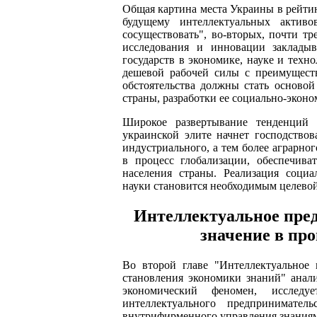
Общая картина места Украины в рейтинг
будущему интеллектуальных актив
сосуществовать", во-вторых, почти тр
исследования и инновации заклады
государств в экономике, науке и техно
дешевой рабочей силы с преимущест
обстоятельства должны стать осново
страны, разработки ее социально-эконо
Широкое развертывание тенденций 
украинской элите начнет господствов
индустриального, а тем более аграрног
в процесс глобализации, обеспечива
населения страны. Реализация соци
науки становится необходимым целево
Интеллектуальное пред
значение в пр
Во второй главе "Интеллектуальное 
становления экономики знаний" анал
экономический феномен, исследу
интеллектуального предпринимател
внутрифирменного управления знаниям