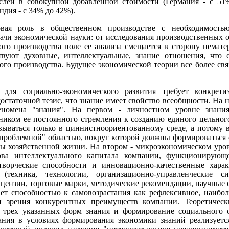
слей в совокупной добавленной стоимости (Германия - с 51
дия - с 34% до 42%).
вая роль в общественном производстве с необходимость
ачи экономической науки: от исследования производственных
го производства поле ее анализа смещается в сторону немате
ствуют духовные, интеллектуальные, знание отношения, что 
о производства. Будущее экономической теории все более свя
 для социально-экономического развития требует конкрети
достаточной тезис, что знание имеет свойство всеобщности. На н
еномена "знания". На первом - личностном уровне знания
ником ее постоянного стремления к созданию единого цельног
овываться только в циннистноориентованному среде, а потому 
"проблемной" областью, вокруг которой должны формироваться
ы хозяйственной жизни. На втором - микроэкономическом уро
ова интеллектуального капитала компании, функционирующ
творческие способности и инновационно-качественные харак
 (техника, технологии, организационно-управленческие с
цензии, торговые марки, методические рекомендации, научные
дает способностью к самовозрастания как рефлексивное, наибол
и зрения конкурентных преимуществ компании. Теоретическ
 трех указанных форм знания и формирование социального 
ания в условиях формирования экономики знаний реализуетс