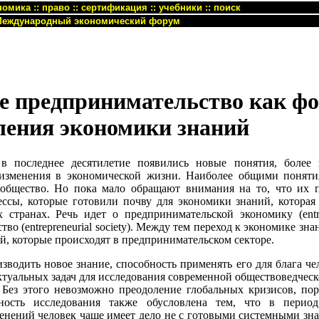
номика
::
право
::
сертификация
::
учебники
::
поиск
еждународный экономический форум
е предпринимательство как ф
ления экономики знаний
в последнее десятилетие появились новые понятия, более 
 изменения в экономической жизни. Наиболее общими поняти
 общество. Но пока мало обращают внимания на то, что их 
ссы, которые готовили почву для экономики знаний, которая
странах. Речь идет о предпринимательской экономику (entre
во (entrepreneurial society). Между тем переход к экономике зн
й, которые происходят в предпринимательском секторе.
водить новое знание, способность применять его для блага че
ктуальных задач для исследования современной обществоведческ
. Без этого невозможно преодоление глобальных кризисов, п
ьность исследования также обусловлена тем, что в перио
нений человек чаще имеет дело не с готовыми системными зна