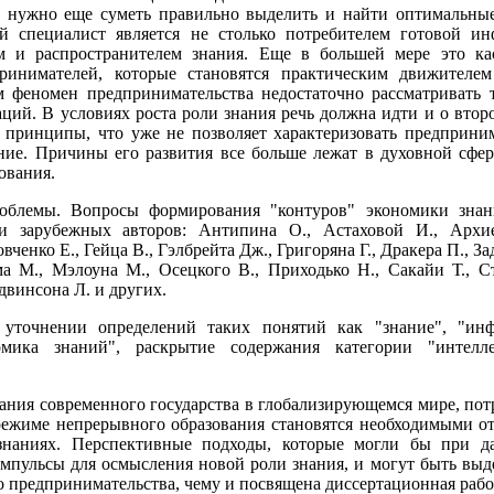
е нужно еще суметь правильно выделить и найти оптимальные
й специалист является не столько потребителем готовой ин
ом и распространителем знания. Еще в большей мере это кас
ринимателей, которые становятся практическим движителем
 феномен предпринимательства недостаточно рассматривать т
ий. В условиях роста роли знания речь должна идти и о втор
е принципы, что уже не позволяет характеризовать предприни
ние. Причины его развития все больше лежат в духовной сфер
ования.
роблемы. Вопросы формирования "контуров" экономики зна
и зарубежных авторов: Антипина О., Астаховой И., Архие
ченко Е., Гейца В., Гэлбрейта Дж., Григоряна Г., Дракера П., З
ма М., Мэлоуна М., Осецкого В., Приходько Н., Сакайи Т., С
двинсона Л. и других.
 уточнении определений таких понятий как "знание", "инф
омика знаний", раскрытие содержания категории "интелле
ния современного государства в глобализирующемся мире, пот
режиме непрерывного образования становятся необходимыми о
знаниях. Перспективные подходы, которые могли бы при д
импульсы для осмысления новой роли знания, и могут быть вы
 предпринимательства, чему и посвящена диссертационная рабо