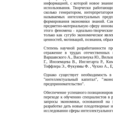
информацией, с которой новое знани
использования. Творчески работающи
сколько генератором, интерпретатор
называемых интеллектуальных предп
формирования экономики знаний. Сам
предметно-материальную сферу инновац
этого феномена - идеально-творчески
только как сугубо экономическое явле
ценностей, мотиваций, познания, образ
Степень научной разработанности п
отражение в трудах отечественных 
Варшавского А., Васильчука Ю., Вильхов
Г., Иноземцева В., Инглегарта Р., Ки
Тоффлера Э., Фукуямы Ф. , Чухно А., Е
Однако существует необходимость в
"интеллектуальный капитал", "экон
предпринимательство".
Обеспечение успешного позиционирова
переходе к обучению специалистов в 
запросы экономики, основанной на 
разработке дать новые плодотворные 
исследовании сферы интеллектуального