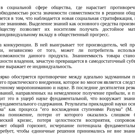
в социальной сфере общества, где нарастает противоре
обходимостью роста значимости совместимости в решении общ
тся в том, что наблюдается новая социальная стратификация,
ние знаниями. Выделение знаний как основного средства произв
бществу позволяет их носителям получать достойное мат
 индивидуальному вкладу в общественный прогресс.
ма конкуренции. В ней выигрывает тот производитель, чей п
ми, независимо от того, может ли потребитель использ
озможности данного продукта. Знаниеемкость товара стано
ности владения, зачастую превращается в самодостаточный су
не выражает ее индивидуальность.
а ярко обостряется противоречие между идеально задуманным 
его практического внедрения, которое во многом является следс
енному миропониманию и науке. В последние десятилетия резк
ований, направленных на немедленное получение прибыли, и 
ит это в ущерб науке фундаментальной, что вооружает знан
ундаментального содержания. Результаты прикладной науки ос
ма" как процесса "его восхождения ступенями Разума" (М. 
 на понижение, потери от которого оказались слишком 
еский кризис, потеря целостности восприятия, сопрово
ряет общий горизонт, исчерпание потенциала фундаменталь
требует, чтобы единичные решения принимались не вне знан