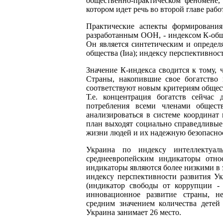
общественно-практическом феномене,
котором идет речь во второй главе рабо
Практические аспекты формировани
разработанным ООН, - индексом К-общес
Он является синтетическим и определ
общества (Iиа); индексу перспективност
Значение К-индекса сводится к тому, ч
Страны, накопившие свое богатство 
соответствуют новым критериям обществ
Т.е. концентрация богатств сейчас
потребления всеми членами общест
анализироваться в системе координат
план выходят социально справедливые
жизни людей и их надежную безопаснос
Украина по индексу интеллектуа
среднеевропейским индикаторы отно
индикаторы являются более низкими в 
индексу перспективности развития У
(индикатор свободы от коррупции - 
инновационное развитие страны, не
средним значением количества детей
Украина занимает 26 место.