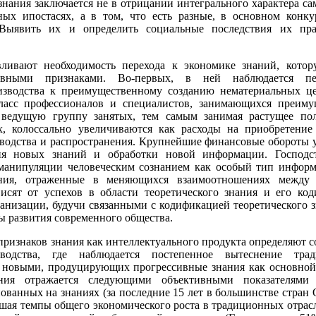
нания заключается не в отрицании интегрального характера са
ных ипостасях, а в том, что есть разные, в основном конк
 Выявить их и определить социальные последствия их пра
вливают необходимость перехода к экономике знаний, кото
новными признаками. Во-первых, в ней наблюдается п
изводства к преимущественному созданию нематериальных це
ласс профессионалов и специалистов, занимающихся преиму
 ведущую группу занятых, тем самым занимая растущее по
их, колоссально увеличиваются как расходы на приобретение
зводства и распространения. Крупнейшие финансовые обороты 
ия новых знаний и обработки новой информации. Господ
 манипуляции человеческим сознанием как особый тип инфор
дения, отраженные в меняющихся взаимоотношениях между
висят от успехов в области теоретического знания и его ко
анизации, будучи связанными с кодификацией теоретического з
ы развития современного общества.
ризнаков знания как интеллектуального продукта определяют 
зводства, где наблюдается постепенное вытеснение тра
а новыми, продуцирующих прогрессивные знания как основной
ания отражается следующими объективными показателями
нованных на знаниях (за последние 15 лет в большинстве стран
шая темпы общего экономического роста в традиционных отрасл