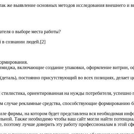
ак же выявление основных методов исследования внешнего и в
ателя о выборе места работы?
в сознании людей.[2]
формирования.
имиджа, включающие создание упаковки, оформление витрин, оф
еталь), постоянно присутствующий во всех позициях, делает ц
я стилистика, ориентированная на нужды потребителя, успешно 
ом случае рекламные средства, способствующие формированию б
ле фирмы, на котором будет представлена вся необходимая инфо
уальной. Также необходимо чтобы ваш сайт могли найти потенц
е, поэтому лучше доверить эту работу профессионалам в этой сф