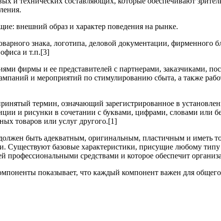
х и технических составляющих, которые обеспечивают зритель
ления.
е: внешний образ и характер поведения на рынке.
рного знака, логотипа, деловой документации, фирменного б
фиса и т.п.[3]
и фирмы и ее представителей с партнерами, заказчиками, пос
ампаний и мероприятий по стимулированию сбыта, а также рабо
принятый термин, означающий зарегистрированное в установле
ии и рисунки в сочетании с буквами, цифрами, словами или без
ных товаров или услуг другого.[1]
олжен быть адекватным, оригинальным, пластичным и иметь то
ии. Существуют базовые характеристики, присущие любому типу
о ней профессиональными средствами и которое обеспечит орган
поненты показывает, что каждый компонент важен для общего 