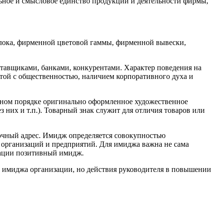
ное и смысловое единство продукции и деятельности фирмы,
лока, фирменной цветовой гаммы, фирменной вывески,
тавщиками, банками, конкурентами. Характер поведения на
той с общественностью, наличием корпоративного духа и
нном порядке оригинально оформленное художественное
 них и т.п.). Товарный знак служит для отличия товаров или
чный адрес. Имидж определяется совокупностью
 организаций и предприятий. Для имиджа важна не сама
изации позитивный имидж.
имиджа организации, но действия руководителя в повышении