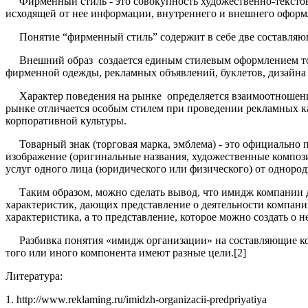
Фирменный стиль - это совокупность художественно-текстовы
исходящей от нее информации, внутреннего и внешнего оформ
Понятие “фирменный стиль” содержит в себе две составляющи
Внешний образ создается единым стилевым оформлением това
фирменной одежды, рекламных объявлений, буклетов, дизайна о
Характер поведения на рынке определяется взаимоотношениям
рынке отличается особым стилем при проведении рекламных к
корпоративной культуры.
Товарный знак (торговая марка, эмблема) - это официально 
изображение (оригинальные названия, художественные композиц
услуг одного лица (юридического или физического) от однород
Таким образом, можно сделать вывод, что имидж компании д
характеристик, дающих представление о деятельности компан
характеристика, а то представление, которое можно создать 
Разбивка понятия «имидж организации» на составляющие ком
того или иного компонента имеют разные цели.[2]
Литература:
1. http://www.reklaming.ru/imidzh-organizacii-predpriyatiya