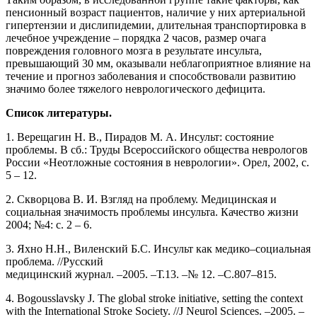
пенсионный возраст пациентов, наличие у них артериальной
гипертензии и дислипидемии, длительная транспортировка в
лечебное учреждение – порядка 2 часов, размер очага
повреждения головного мозга в результате инсульта,
превышающий 30 мм, оказывали неблагоприятное влияние на
течение и прогноз заболевания и способствовали развитию
значимо более тяжелого неврологического дефицита.
Список литературы.
1. Верещагин Н. В., Пирадов М. А. Инсульт: состояние
проблемы. В сб.: Труды Всероссийского общества неврологов
России «Неотложные состояния в неврологии». Орел, 2002, с.
5 – 12.
2. Скворцова В. И. Взгляд на проблему. Медицинская и
социальная значимость проблемы инсульта. Качество жизни
2004; №4: с. 2 – 6.
3. Яхно Н.Н., Виленский Б.С. Инсульт как медико–социальная
проблема. //Русский
медицинский журнал. –2005. –Т.13. –№ 12. –С.807–815.
4. Bogousslavsky J. The global stroke initiative, setting the context
with the International Stroke Society. //J Neurol Sciences. –2005. –