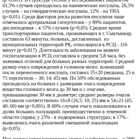
61,5% случаев приходилось на ишемические инсульты, 26,5%
случаев – на геморрагические инсульты, 12% - на ТИА
(р<0,01). Среди факторов риска развития инсультов чаще
отмечались артериальная гипертензия – у 89% пациентов,
дислипидемия – в 57% случаев (р<0,05). Среднее время
транспортировки пациентов, проживающих в г. Сыктывкар,
составило 63 минуты; больных, доставленных из
муниципальных территорий РК, относящихся к РСЦ - 116
минут (р=0,017). Длительность заболевания на момент
госпитализации в РСЦ составляла в среднем 5,8 часа, без
значимых отличий для больных разных территорий. Средний
размер очага повреждения в головном мозге, возникший
после перенесенного инсульта, составил 35±20 (медиана, 25 и
75 персентили – 30; 14; 45) мм. По 50% обследованных
приходилось на больных с размерами очага повреждения
вещества головного мозга до 30 мм и с очагами,
превышающими 30 мм в диаметре; средние размеры очагов
составили соответственно 16±8 (16,5; 10; 25) мм и 54±21 (45;
40; 60) мм (р<0,001). В 60% случаев очаги локализовались в
долях больших полушарий, преимущественно в теменной
области справа; у 23% - в подкорковых структурах; в 17% -
выявлялись очаги различной смешанной локализации
(р<0,05).
При оценке неврологического статуса наиболее часто – в 76%