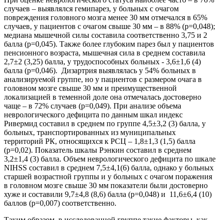
случаев – выявлялся гемипарез, у больных с очагом
повреждения головного мозга менее 30 мм отмечался в 65%
случаев, у пациентов с очагом свыше 30 мм – в 88% (р=0,048);
медиана мышечной силы составила соответственно 3,75 и 2
балла (р=0,045). Также более глубоким парез был у пациентов
пенсионного возраста, мышечная сила в среднем составила
2,7±2 (3,25) балла, у трудоспособных больных - 3,6±1,6 (4)
балла (р=0,046). Дизартрия выявлялась у 54% больных в
анализируемой группе, но у пациентов с размером очага в
головном мозге свыше 30 мм и преимущественной
локализацией в теменной доле она отмечалась достоверно
чаще – в 72% случаев (р=0,049). При анализе объема
неврологического дефицита по данным шкал индекс
Ривермид составил в среднем по группе 4,5±3,2 (3) балла, у
больных, транспортированных из муниципальных
территорий РК, относящихся к РСЦ – 1,8±1,3 (1,5) балла
(р=0,02). Показатель шкалы Рэнкин составил в среднем
3,2±1,4 (3) балла. Объем неврологического дефицита по шкале
NIHSS составил в среднем 7,5±4,1(6) балла, однако у больных
старшей возрастной группы и у больных с очагом поражения
в головном мозге свыше 30 мм показатели были достоверно
хуже и составили 9,7±4,8 (8,6) балла (р=0,048) и 11,6±6,4 (10)
баллов (р=0,007) соответственно.
Таким образом, в исследованной группе такие факторы, как