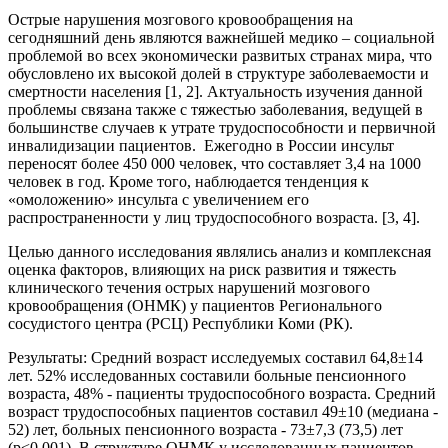
Острые нарушения мозгового кровообращения на
сегодняшний день являются важнейшей медико – социальной
проблемой во всех экономически развитых странах мира, что
обусловлено их высокой долей в структуре заболеваемости и
смертности населения [1, 2]. Актуальность изучения данной
проблемы связана также с тяжестью заболевания, ведущей в
большинстве случаев к утрате трудоспособности и первичной
инвалидизации пациентов. Ежегодно в России инсульт
переносят более 450 000 человек, что составляет 3,4 на 1000
человек в год. Кроме того, наблюдается тенденция к
«омоложению» инсульта с увеличением его
распространенности у лиц трудоспособного возраста. [3, 4].
Целью данного исследования являлись анализ и комплексная
оценка факторов, влияющих на риск развития и тяжесть
клинического течения острых нарушений мозгового
кровообращения (ОНМК) у пациентов Регионального
сосудистого центра (РСЦ) Республики Коми (РК).
Результаты: Средний возраст исследуемых составил 64,8±14
лет. 52% исследованных составили больные пенсионного
возраста, 48% - пациенты трудоспособного возраста. Средний
возраст трудоспособных пациентов составил 49±10 (медиана -
52) лет, больных пенсионного возраста - 73±7,3 (73,5) лет
(р<0,001). В структуре ОНМК у исследованных пациентов