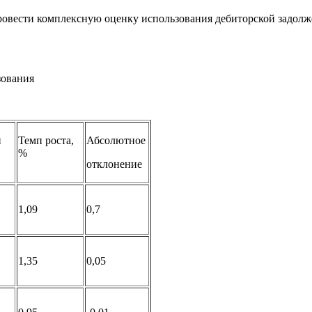
ести комплексную оценку использования дебиторской задолжен
зования
й
Темп роста,
Абсолютное
%
отклонение
1,09
0,7
1,35
0,05