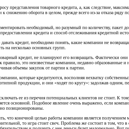
су представления товарного кредита, а, как следствие, максим
 и к снижению оборота в целом, прежде всего из-за отказа ряду
нтировать необходимый, но разумный по количеству, пакет до
 предоставлении кредита и способ отслеживания кредитной исто
авать кредит, необходимо понять, какие компании не возвраща
ть на несколько основных групп.
товарный кредит, не планируют его возвращать. Фактически они
ак правило, это неизвестные компании, недавно образованные и
личивая объемы закупок от партии к партии.
мпании, которые кредитуются, восполняя нехватку собственных 
типной продукции, и они «ходят по кругу»: задолжав одним, пере
лючать ее из перечня потенциальных клиентов не стоит. К том
ляется основной. Подобное явление очень выражено, если компа
чно позиционированы.
, что конечной целью работы компании является получением ма
чительной, то игра стоит свеч. Проблема же состоит в том, что
обязательствам и получить с нее деньги будет малореально. Вот