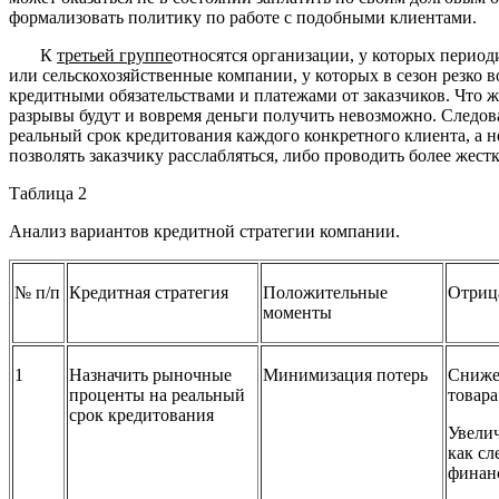
формализовать политику по работе с подобными клиентами.
К
третьей группе
относятся организации, у которых перио
или сельскохозяйственные компании, у которых в сезон резко 
кредитными обязательствами и платежами от заказчиков. Что ж
разрывы будут и вовремя деньги получить невозможно. Следо
реальный срок кредитования каждого конкретного клиента, а н
позволять заказчику расслабляться, либо проводить более жес
Таблица 2
Анализ вариантов кредитной стратегии компании.
№ п/п
Кредитная стратегия
Положительные
Отриц
моменты
1
Назначить рыночные
Минимизация потерь
Сниже
проценты на реальный
товара
срок кредитования
Увелич
как сл
финан