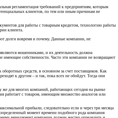
альная регламентация требований к предприятиям, которым
 потенциальных клиентов, по тем или иным причинам не
кументов для работы с товарным кредитом, технологию работы
рии клиента.
ют долги вовремя и почему. Данные компании, не
 являются мошенниками, и их деятельность должна
 не имеющие собственности. Часто эти компании не возвращают
оборотных средств, в основном за счет поставщиков. Как
ходят к другим – и так, пока всех не обойдут. Тогда они
у же для многих компаний, работающих сегодня на рынке
ния работает с товаром, имеющим множество аналогов или
ксимальной прибыли, следовательно если и через три месяца
 в определенный момент времени подобного рода компания
 почему менеджмент компании должен жестко определить и