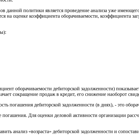
анной политики является проведение анализа уже имеющегося
ся на оценке коэффициента оборачиваемости, коэффициента загр
ы):
ент оборачиваемости дебиторской задолженности) показывает
чает сокращение продаж в кредит, его снижение наоборот свиде
 погашения дебиторской задолженности (в днях), - это оборачи
огашения. Для оценки деловой активности организации рассч
ь анализ «возраста» дебиторской задолженности и сопоставит