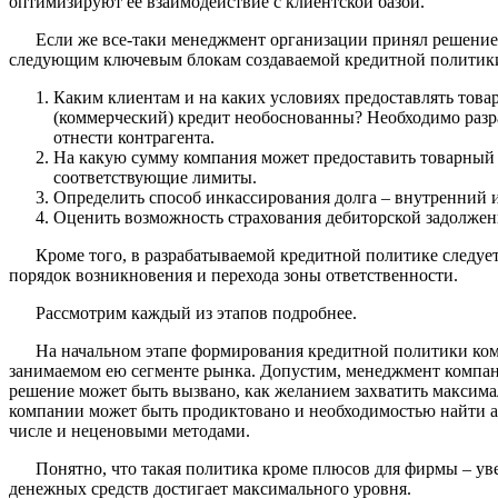
оптимизируют ее взаимодействие с клиентской базой.
Если же все-таки менеджмент организации принял решение о 
следующим ключевым блокам создаваемой кредитной политик
Каким клиентам и на каких условиях предоставлять това
(коммерческий) кредит необоснованны? Необходимо разра
отнести контрагента.
На какую сумму компания может предоставить товарный (
соответствующие лимиты.
Определить способ инкассирования долга – внутренний 
Оценить возможность страхования дебиторской задолжен
Кроме того, в разрабатываемой кредитной политике следует д
порядок возникновения и перехода зоны ответственности.
Рассмотрим каждый из этапов подробнее.
На начальном этапе формирования кредитной политики компан
занимаемом ею сегменте рынка. Допустим, менеджмент компан
решение может быть вызвано, как желанием захватить максима
компании может быть продиктовано и необходимостью найти а
числе и неценовыми методами.
Понятно, что такая политика кроме плюсов для фирмы – увели
денежных средств достигает максимального уровня.