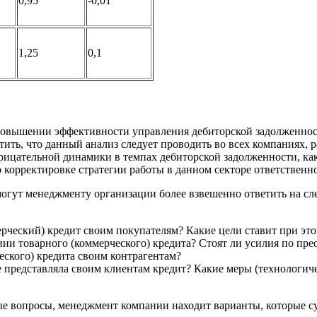
0,95
-0,01
1,25
0,1
ышении эффективности управления дебиторской задолженность
ить, что данный анализ следует проводить во всех компаниях, 
рицательной динамики в темпах дебиторской задолженности, как 
корректировке стратегии работы в данном секторе ответственно
гут менеджменту организации более взвешенно ответить на сл
ческий) кредит своим покупателям? Какие цели ставит при этом
ии товарного (коммерческого) кредита? Стоят ли усилия по пр
еского) кредита своим контрагентам?
е представляла своим клиентам кредит? Какие меры (технологич
 вопросы, менеджмент компании находит варианты, которые с