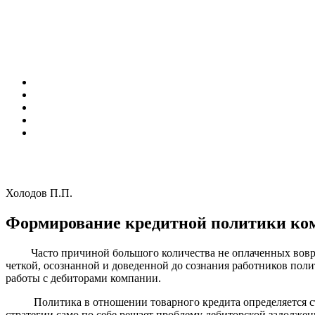
Холодов П.П.
Формирование кредитной политики ко
Часто причиной большого количества не оплаченных вовремя
четкой, осознанной и доведенной до сознания работников пол
работы с дебиторами компании.
Политика в отношении товарного кредита определяется стра
стратегии само по себе решает проблему дебиторской задолжен