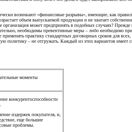
дически возникают «финансовые разрывы», имеющие, как правило
возрастает объем выпускаемой продукции и не хватает собствен
е организация может предпринять в подобных случаях? Прежде вс
вательно, необходимы превентивные меры – либо необходимо пр
е применять практику стандартных договорных сроков для всех,
ткую политику – не отгружать. Каждый из этих вариантов имеет
ательные моменты
ние конкурентоспособности
.
ение издержек покупателя, и,
едствие, еще большие
совые проблемы.