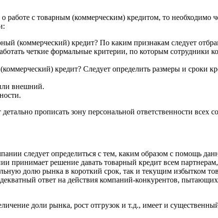
работе с товарным (коммерческим) кредитом, то необходимо ч
и:
рный (коммерческий) кредит? По каким признакам следует отбра
ботать четкие формальные критерии, по которым сотрудники ком
коммерческий) кредит? Следует определить размеры и сроки кр
или внешний.
ности.
етально прописать зону персональной ответственности всех со
ии следует определиться с тем, каким образом с помощь данно
ии принимает решение давать товарный кредит всем партнерам,
льную долю рынка в короткий срок, так и текущим избытком тов
декватный ответ на действия компаний-конкурентов, пытающихс
чение доли рынка, рост отгрузок и т.д., имеет и существенны