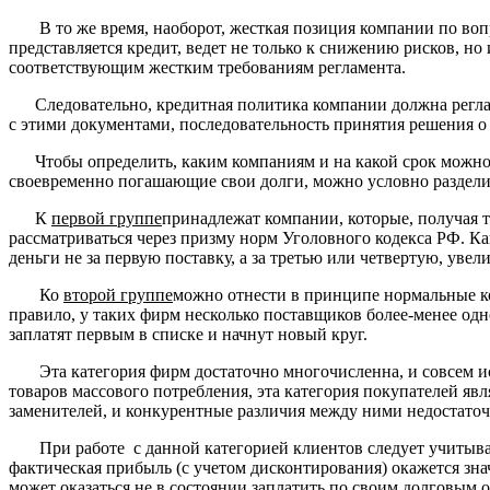
В то же время, наоборот, жесткая позиция компании по вопро
представляется кредит, ведет не только к снижению рисков, но
соответствующим жестким требованиям регламента.
Следовательно, кредитная политика компании должна регламе
с этими документами, последовательность принятия решения о
Чтобы определить, каким компаниям и на какой срок можно д
своевременно погашающие свои долги, можно условно раздели
К
первой группе
принадлежат компании, которые, получая 
рассматриваться через призму норм Уголовного кодекса РФ. К
деньги не за первую поставку, а за третью или четвертую, уве
Ко
второй группе
можно отнести в принципе нормальные ко
правило, у таких фирм несколько поставщиков более-менее одно
заплатят первым в списке и начнут новый круг.
Эта категория фирм достаточно многочисленна, и совсем иск
товаров массового потребления, эта категория покупателей яв
заменителей, и конкурентные различия между ними недостато
При работе с данной категорией клиентов следует учитывать
фактическая прибыль (с учетом дисконтирования) окажется зна
может оказаться не в состоянии заплатить по своим долговым 