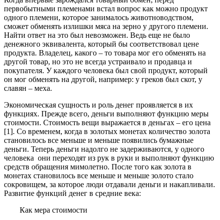
первобытными племенами встал вопрос как можно продукт
одного племени, которое занималось животноводством,
сможет обменять излишки мяса на зерно у другого племени.
Найти ответ на это был невозможен. Ведь еще не было
денежного эквивалента, который бы соответствовал цене
продукта. Владелец, какого – то товара мог его обменять на
другой товар, но это не всегда устраивало и продавца и
покупателя. У каждого человека был свой продукт, который
он мог обменять на другой, например: у греков был скот, у
славян – меха.
Экономическая сущность и роль денег проявляется в их
функциях. Прежде всего, деньги выполняют функцию меры
стоимости. Стоимость вещи выражается в деньгах – его цена
[1]. Со временем, когда в золотых монетах количество золота
становилось все меньше и меньше появились бумажные
деньги. Теперь деньги надолго не задерживаются, у одного
человека они переходят из рук в руки и выполняют функцию
средств обращения мимолетно. После того как золота в
монетах становилось все меньше и меньше золото стало
сокровищем, за которое люди отдавали деньги и накапливали.
Развитие функций денег в средние века:
Как мера стоимости