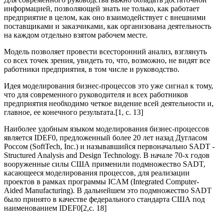
информацией, позволяющей знать не только, как работает
предприятие в целом, как оно взаимодействует с внешними
поставщиками и заказчиками, как организована деятельность
на каждом отдельно взятом рабочем месте.
Модель позволяет провести всесторонний анализ, взглянуть
со всех точек зрения, увидеть то, что, возможно, не видят все
работники предприятия, в том числе и руководство.
Идея моделирования бизнес-процессов это уже сигнал к тому,
что для современного руководителя и всех работников
предприятия необходимо четкое видение всей деятельности и,
главное, ее конечного результата.[1, с. 13]
Наиболее удобным языком моделирования бизнес-процессов
является IDEF0, предложенный более 20 лет назад Дугласом
Россом (SoftTech, Inc.) и называвшийся первоначально SADT -
Structured Analysis and Design Technology. В начале 70-х годов
вооруженные силы США применили подмножество SADT,
касающееся моделирования процессов, для реализации
проектов в рамках программы ICAM (Integrated Computer-
Aided Manufacturing). В дальнейшем это подмножество SADT
было принято в качестве федерального стандарта США под
наименованием IDEF0[2,с. 18]