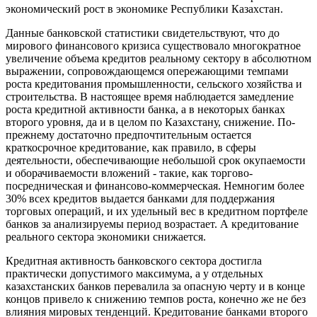
экономический рост в экономике Республики Казахстан.
Данные банковской статистики свидетельствуют, что до
мирового финансового кризиса существовало многократное
увеличение объема кредитов реальному сектору в абсолютном
выражении, сопровождающемся опережающими темпами
роста кредитования промышленности, сельского хозяйства и
строительства. В настоящее время наблюдается замедление
роста кредитной активности банка, а в некоторых банках
второго уровня, да и в целом по Казахстану, снижение. По-
прежнему достаточно предпочтительным остается
краткосрочное кредитование, как правило, в сферы
деятельности, обеспечивающие небольшой срок окупаемости
и оборачиваемости вложений - такие, как торгово-
посредническая и финансово-коммерческая. Немногим более
30% всех кредитов выдается банками для поддержания
торговых операций, и их удельный вес в кредитном портфеле
банков за анализируемы период возрастает. А кредитование
реального сектора экономики снижается.
Кредитная активность банковского сектора достигла
практически допустимого максимума, а у отдельных
казахстанских банков перевалила за опасную черту и в конце
концов привело к снижению темпов роста, конечно же не без
влияния мировых тенденций. Кредитование банками второго