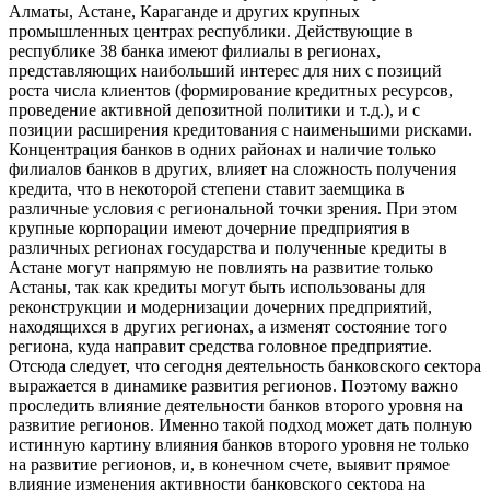
Алматы, Астане, Караганде и других крупных
промышленных центрах республики. Действующие в
республике 38 банка имеют филиалы в регионах,
представляющих наибольший интерес для них с позиций
роста числа клиентов (формирование кредитных ресурсов,
проведение активной депозитной политики и т.д.), и с
позиции расширения кредитования с наименьшими рисками.
Концентрация банков в одних районах и наличие только
филиалов банков в других, влияет на сложность получения
кредита, что в некоторой степени ставит заемщика в
различные условия с региональной точки зрения. При этом
крупные корпорации имеют дочерние предприятия в
различных регионах государства и полученные кредиты в
Астане могут напрямую не повлиять на развитие только
Астаны, так как кредиты могут быть использованы для
реконструкции и модернизации дочерних предприятий,
находящихся в других регионах, а изменят состояние того
региона, куда направит средства головное предприятие.
Отсюда следует, что сегодня деятельность банковского сектора
выражается в динамике развития регионов. Поэтому важно
проследить влияние деятельности банков второго уровня на
развитие регионов. Именно такой подход может дать полную
истинную картину влияния банков второго уровня не только
на развитие регионов, и, в конечном счете, выявит прямое
влияние изменения активности банковского сектора на