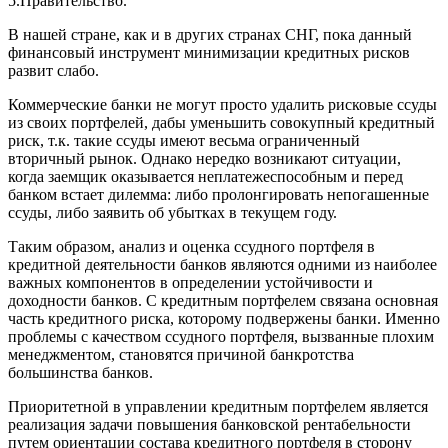
5.Правительство.
В нашей стране, как и в других странах СНГ, пока данный
финансовый инструмент минимизации кредитных рисков
развит слабо.
Коммерческие банки не могут просто удалить рисковые ссуды
из своих портфелей, дабы уменьшить совокупный кредитный
риск, т.к. такие ссуды имеют весьма ограниченный
вторичный рынок. Однако нередко возникают ситуации,
когда заемщик оказывается неплатежеспособным и перед
банком встает дилемма: либо пролонгировать непогашенные
ссуды, либо заявить об убытках в текущем году.
Таким образом, анализ и оценка ссудного портфеля в
кредитной деятельности банков являются одними из наиболее
важных компонентов в определении устойчивости и
доходности банков. С кредитным портфелем связана основная
часть кредитного риска, которому подвержены банки. Именно
проблемы с качеством ссудного портфеля, вызванные плохим
менеджментом, становятся причиной банкротства
большинства банков.
Приоритетной в управлении кредитным портфелем является
реализация задачи повышения банковской рентабельности
путем ориентации состава кредитного портфеля в сторону