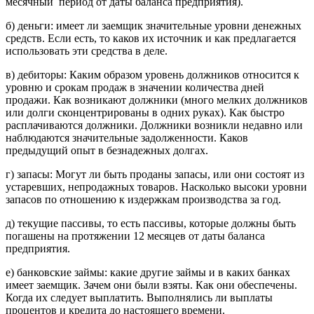
месячный период от даты баланса предприятия).
б) деньги: имеет ли заемщик значительные уровни денежных
средств. Если есть, то каков их источник и как предлагается
использовать эти средства в деле.
в) дебиторы: Каким образом уровень должников относится к
уровню и срокам продаж в значении количества дней
продажи. Как возникают должники (много мелких должников
или долги сконцентрированы в одних руках). Как быстро
расплачиваются должники. Должники возникли недавно или
наблюдаются значительные задолженности. Каков
предыдущий опыт в безнадежных долгах.
г) запасы: Могут ли быть проданы запасы, или они состоят из
устаревших, непродажных товаров. Насколько высоки уровни
запасов по отношению к издержкам производства за год.
д) текущие пассивы, то есть пассивы, которые должны быть
погашены на протяжении 12 месяцев от даты баланса
предприятия.
е) банковские займы: какие другие займы и в каких банках
имеет заемщик. Зачем они были взяты. Как они обеспечены.
Когда их следует выплатить. Выполнялись ли выплаты
процентов и кредита до настоящего времени.