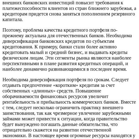
внешних банковских инвестиций повысит требования к
платежеспособности клиентов из стран ближнего зарубежья, а
кредиторам придется снова заняться пополнением резервного
капитала.
Поэтому, проблема качества кредитного портфеля по-
прежнему актуальна для отечественных банков. Необходима
диверсификация банковских кредитов по субъектам
кредитования. К примеру, банки стали более активно
кредитовать малый и средний бизнес, и выдавать кредиты
физическим лицам. Эти сегменты рынка являются наиболее
перспективными в плане развития кредитных операций, и
наиболее динамично развивающимися в последнее время.
Необходима диверсификация портфеля по срокам. Следует
отдавать предпочтение «коротким» кредитам за счет
собственных «длинных» средств. Повышение
оборачиваемости финансовых ресурсов увеличит
рентабельность и прибыльность коммерческих банков. Вместе
с тем, следует несколько ограничить практику внешнего
заимствования, так как чрезмерное увлечение зарубежными
займами может привести к ситуации, когда правительство
будет вынуждено погашать данные обязательства, что
отрицательно скажется на развитии отечественной
экономики. В настоящее время огромные ресурсы находятся у