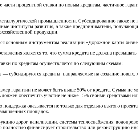
части процентной ставки по новым кредитам, частичное гаран
металлургической промышленности. Субсидированию также не 
енные институты развития, а также предприниматели, получающи
охозяйственной продукции.
тся основным инструментом реализации «Дорожной карты бизне
тавления является то, что сумма кредита не должна превышать 3
авки по кредитам осуществляется по следующим схемам:
в — субсидируются кредиты, направляемые на создание новых,
змер гарантии не может быть выше 50% от кредита. Сумма не мо
ль должен обеспечить участие не ниже 15% своими средствами и
о поддержка оказывается не только для отдельно взятого проек
ромышленных площадок.
струкцию дорог, канализации, системы теплоснабжения, водопро
во полностью финансирует строительство или реконструкцию ин