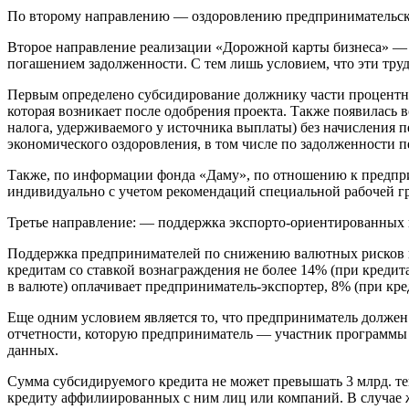
По второму направлению — оздоровлению предпринимательског
Второе направление реализации «Дорожной карты бизнеса» — 
погашением задолженности. С тем лишь условием, что эти тру
Первым определено субсидирование должнику части процентно
которая возникает после одобрения проекта. Также появилась
налога, удерживаемого у источника выплаты) без начисления 
экономического оздоровления, в том числе по задолженности
Также, по информации фонда «Даму», по отношению к предпри
индивидуально с учетом рекомендаций специальной рабочей г
Третье направление: — поддержка экспорто-ориентированных 
Поддержка предпринимателей по снижению валютных рисков вы
кредитам со ставкой вознаграждения не более 14% (при кредитах
в валюте) оплачивает предприниматель-экспортер, 8% (при кред
Еще одним условием является то, что предприниматель должен
отчетности, которую предприниматель — участник программы 
данных.
Сумма субсидируемого кредита не может превышать 3 млрд. те
кредиту аффилиированных с ним лиц или компаний. В случае же