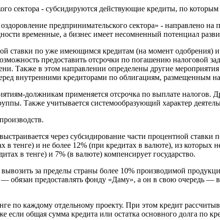
о сектора - субсидируются действующие кредиты, по которым 
оздоровление предпринимательского сектора» - направлено на 
дности временные, а бизнес имеет несомненный потенциал разви
й ставки по уже имеющимся кредитам (на момент одобрения) и
 возможность предоставить отсрочки по погашению налоговой з
пени. Также в этом направлении определены другие мероприяти
 перед внутренними кредиторами по облигациям, размещенным н
ятиям-должникам применяется отсрочка по выплате налогов. Д
руппы. Также учитывается системообразующий характер деятель
производств.
страивается через субсидирование части процентной ставки п
 в тенге) и не более 12% (при кредитах в валюте), из которых н
итах в тенге) и 7% (в валюте) компенсирует государство.
 вывозить за пределы страны более 10% производимой продукци
— обязан предоставлять фонду «Даму», а он в свою очередь — 
нге по каждому отдельному проекту. При этом кредит рассчитыва
 если общая сумма кредита или остатка основного долга по кре