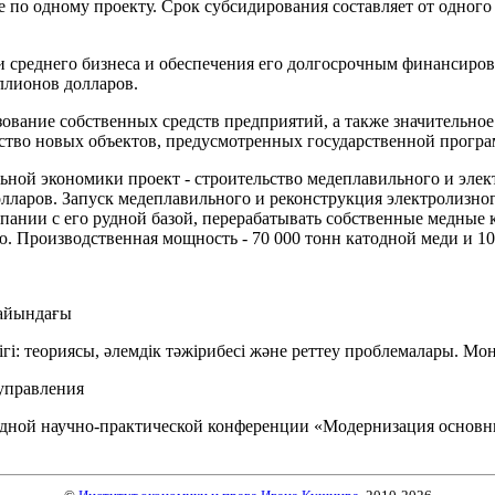
е по одному проекту. Срок субсидирования составляет от одног
 среднего бизнеса и обеспечения его долгосрочным финансирова
ллионов долларов.
ование собственных средств предприятий, а также значительно
ьство новых объектов, предусмотренных государственной прогр
ной экономики проект - строительство медеплавильного и элек
ларов. Запуск медеплавильного и реконструкция электролизного
пании с его рудной базой, перерабатывать собственные медные
 Производственная мощность - 70 000 тонн катодной меди и 100
дайындағы
і: теориясы, әлемдік тәжірибесі және реттеу проблемалары. Моно
 управления
дной научно-практической конференции «Модернизация основны