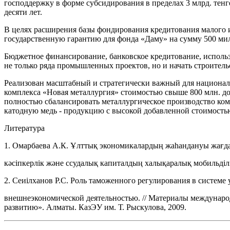
господдержку в форме субсидирования в пределах 3 млрд. тенг
десяти лет.
В целях расширения базы фондирования кредитования малого и
государственную гарантию для фонда «Даму» на сумму 500 ми
Бюджетное финансирование, банковское кредитование, использ
не только ряда промышленных проектов, но и начать строител
Реализован масштабный и стратегически важный для националь
комплекса «Новая металлургия» стоимостью свыше 800 млн. дол
полностью сбалансировать металлургическое производство ком
катодную медь - продукцию с высокой добавленной стоимостью.
Литература
1. Омарбаева А.К. Ұлттық экономикалардың жаһандануы жағ
кәсіпкерлік және ссудалық капиталдың халықаралық мобильділіг
2. Сеиілханов Р.С. Роль таможенного регулирования в системе
внешнеэкономической деятельностью. // Материалы междунаро
развитию». Алматы. КазЭУ им. Т. Рыскулова, 2009.