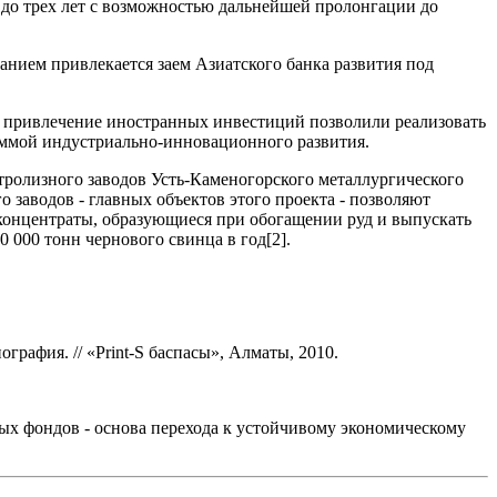
о до трех лет с возможностью дальнейшей пролонгации до
нием привлекается заем Азиатского банка развития под
е привлечение иностранных инвестиций позволили реализовать
аммой индустриально-инновационного развития.
тролизного заводов Усть-Каменогорского металлургического
 заводов - главных объектов этого проекта - позволяют
 концентраты, образующиеся при обогащении руд и выпускать
 000 тонн чернового свинца в год[2].
графия. // «Print-S баспасы», Алматы, 2010.
х фондов - основа перехода к устойчивому экономическому