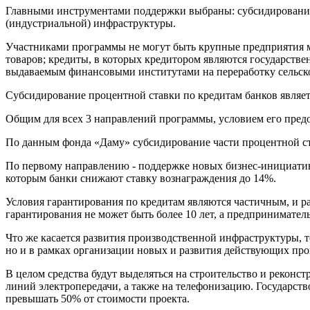
Главными инструментами поддержки выбраны: субсидирование 
(индустриальной) инфраструктуры.
Участниками программы не могут быть крупные предприятия 
товаров; кредиты, в которых кредитором являются государств
выдаваемым финансовыми институтами на переработку сельск
Субсидирование процентной ставки по кредитам банков являе
Общим для всех 3 направлений программы, условием его предос
По данным фонда «Даму» субсидирование части процентной ст
По первому направлению - поддержке новых бизнес-инициати
которым банки снижают ставку вознаграждения до 14%.
Условия гарантирования по кредитам являются частичным, и ра
гарантирования не может быть более 10 лет, а предпринимате
Что же касается развития производственной инфраструктуры, т
но и в рамках организации новых и развития действующих п
В целом средства будут выделяться на строительство и рекон
линий электропередачи, а также на телефонизацию. Государст
превышать 50% от стоимости проекта.