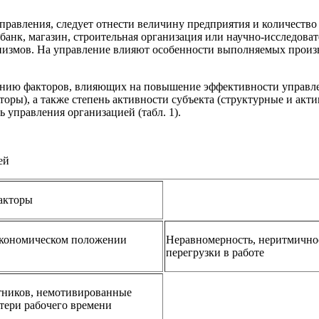
равления, следует отнести величину предприятия и количество 
анк, магазин, строительная организация или научно-исследоват
низмов. На управление влияют особенности выполняемых произво
чению факторов, влияющих на повышение эффективности управл
оры), а также степень активности субъекта (структурные и ак
 управления организацией (табл. 1).
ей
акторы
экономическом положении
Неравномерность, неритмичнос
перегрузки в работе
тников, немотивированные
тери рабочего времени