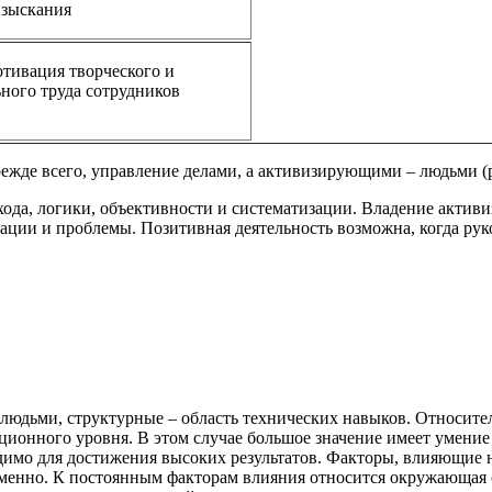
взыскания
тивация творческого и
ного труда сотрудников
ежде всего, управление делами, а активизирующими – людьми (р
ода, логики, объективности и систематизации. Владение акти
туации и проблемы. Позитивная деятельность возможна, когда р
дьми, структурные – область технических навыков. Относитель
ционного уровня. В этом случае большое значение имеет умени
имо для достижения высоких результатов. Факторы, влияющие н
еменно. К постоянным факторам влияния относится окружающая 