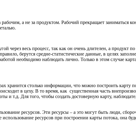
 рабочим, а не за продуктом. Рабочий прекращает заниматься ко
деталью.
ой через весь процесс, так как он очень длителен, а продукт по
 правило, берутся средне-статистические данные, в целях запо
 работой необходимо наблюдать лично. Только в этом случае кар
ах хранится столько информации, что можно построить карту пот
роисходит в цеху. В то время, как существенная часть внепроизв
оты и т.д. Для того, чтобы создать достоверную карту, наблюд
зование ресурсов. Эти ресурсы – а это могут быть люди, сборо
ое использование ресурсов при построении карты потока, она бу