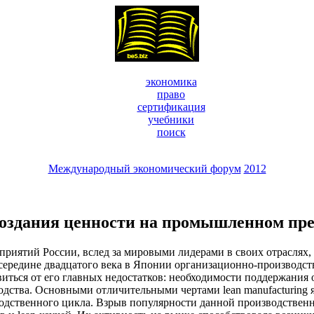
экономика
право
сертификация
учебники
поиск
Международный экономический форум
2012
создания ценности на промышленном пр
иятий России, вслед за мировыми лидерами в своих отраслях,
в середине двадцатого века в Японии организационно-производс
виться от его главных недостатков: необходимости поддержания
дства. Основными отличительными чертами lean manufacturing я
водственного цикла. Взрыв популярности данной производстве