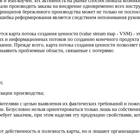
ров и lean-коучей. Их активность на рынке способствовала возн
ли производить заказы на внедрение одновременно всех инструм
 принципов бережливого производства может не только не посп
 ошибка реформирования является следствием непонимания руков
ся карта потока создания ценности (value stream map - VSM) - эт
ых и информационных потоков по созданию конечного продукта 
ии. Прежде всего, карта потока создания ценности позволяет г
 выявить проблемные области, связанные с потерями:
и;
зации производства;
ебителями с целью выявления их фактических требований и пож
. Безусловно нельзя ориентироваться только лишь на собственно
бует заказчик, при этом наделяя эту продукцию свойствами, ко
т действенность и полезность карты, но и лишают организацию