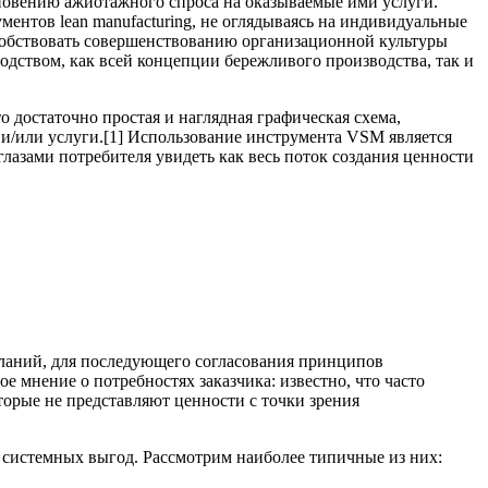
икновению ажиотажного спроса на оказываемые ими услуги.
ентов lean manufacturing, не оглядываясь на индивидуальные
особствовать совершенствованию организационной культуры
одством, как всей концепции бережливого производства, так и
о достаточно простая и наглядная графическая схема,
и/или услуги.[1] Использование инструмента VSM является
лазами потребителя увидеть как весь поток создания ценности
еланий, для последующего согласования принципов
е мнение о потребностях заказчика: известно, что часто
торые не представляют ценности с точки зрения
 системных выгод. Рассмотрим наиболее типичные из них: