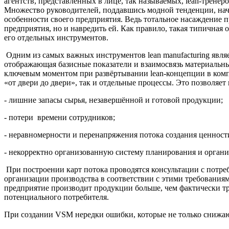
агентств, представленных в лице, так называемых, lean-трене
Множество руководителей, поддавшись модной тенденции, нача
особенности своего предприятия. Ведь тотальное насаждение
предприятия, но и навредить ей. Как правило, такая типичная
его отдельных инструментов.
Одним из самых важных инструментов lean manufacturing являет
отображающая базисные показатели и взаимосвязь материальн
ключевым моментом при развёртывании lean-концепции в компан
«от двери до двери», так и отдельные процессы. Это позволяет
- лишние запасы сырья, незавершённой и готовой продукции;
- потери времени сотрудников;
- неравномерности и перенапряжения потока создания ценност
- некорректно организованную систему планирования и органи
При построении карт потока проводятся консультации с потр
организации производства в соответствии с этими требованиями
предприятие производит продукции больше, чем фактически тре
потенциального потребителя.
При создании VSM нередки ошибки, которые не только снижаю