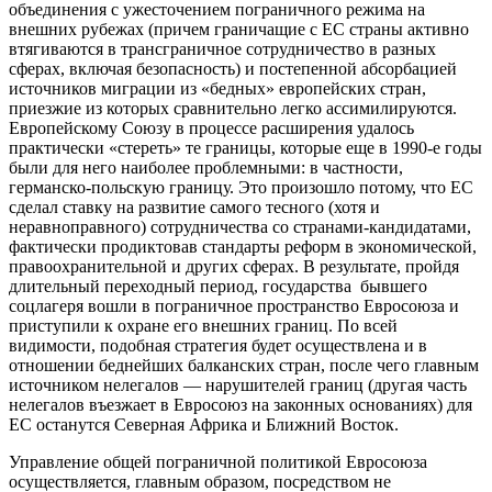
объединения с ужесточением пограничного режима на
внешних рубежах (причем граничащие с ЕС страны активно
втягиваются в трансграничное сотрудничество в разных
сферах, включая безопасность) и постепенной абсорбацией
источников миграции из «бедных» европейских стран,
приезжие из которых сравнительно легко ассимилируются.
Европейскому Союзу в процессе расширения удалось
практически «стереть» те границы, которые еще в 1990-е годы
были для него наиболее проблемными: в частности,
германско-польскую границу. Это произошло потому, что ЕС
сделал ставку на развитие самого тесного (хотя и
неравноправного) сотрудничества со странами-кандидатами,
фактически продиктовав стандарты реформ в экономической,
правоохранительной и других сферах. В результате, пройдя
длительный переходный период, государства бывшего
соцлагеря вошли в пограничное пространство Евросоюза и
приступили к охране его внешних границ. По всей
видимости, подобная стратегия будет осуществлена и в
отношении беднейших балканских стран, после чего главным
источником нелегалов — нарушителей границ (другая часть
нелегалов въезжает в Евросоюз на законных основаниях) для
ЕС останутся Северная Африка и Ближний Восток.
Управление общей пограничной политикой Евросоюза
осуществляется, главным образом, посредством не