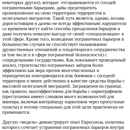
некоторых других), которые отгораживаются от соседей
пограничными барьерами, дабы предотвратить
проникновение на свою территорию террористов и
нелегальных мигрантов. Такой путь является, однако, весьма
дорогостоящим и далеко не всегда эффективным: нарушители
со временем могут найти способы преодоления барьеров и
даже получить немалую выгоду от своей «специализации» в
этой сфере. Кроме того, возведение пограничных барьеров в
большинстве случаев не способствует налаживанию
дружественных отношений и плодотворного сотрудничества
(в том числе и в сфере пограничной безопасности) с
сопредельными государствами. Как показывает проведенный
анализ, строительство пограничных заборов более
эффективно как мера против многочисленных и
периодически повторяющихся атак боевиков с соседней
территории и менее действенно в качестве средства борьбы с
массовой нелегальной миграцией. Заграждения на границе,
как правило, малоэффективны для борьбы с наркотрафиком
(преступники имеют слишком много возможностей для
маневра, включая контрабанду наркотиков через пропускные
пункты) и потому специально для этой цели практически не
применяются.
Другую «модель» демонстрирует опыт Евросоюза, политика
которого сочетает устранение пограничных барьеров внутри