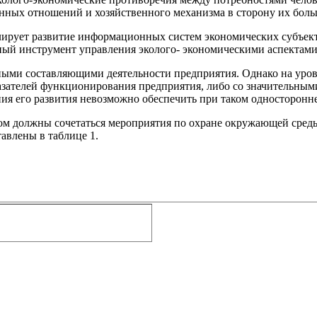
нных отношений и хозяйственного механизма в сторону их боль
ирует развитие информационных систем экономических субъектов
ный инструмент управления эколого- экономическими аспектами
ми состав­ляющими деятельности предприятия. Однако на уровн
зателей функциони­рования предприятия, либо со значительными
ния его развития невозможно обеспечить при таком односторонн
ом должны сочетаться мероприятия по охране окружающей сред
авлены в таблице 1.