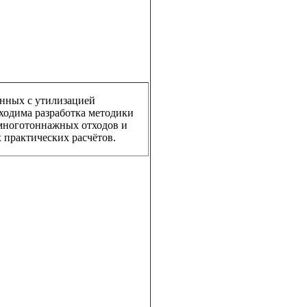
анных с утилизацией
ходима разработка методики
 многотоннажных отходов и
 практических расчётов.