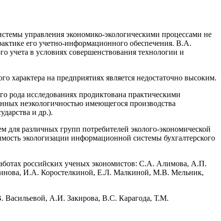
истемы управления экономико-экологическими процессами не
практике его учетно-информационного обеспечения. В.А.
го учета в условиях совершенствования технологии и
го характера на предприятиях является недостаточно высоким.
го рода исследованиях продиктована практи­ческими
ленных неэкологичностью имеюще­гося производства
дарства и др.).
м для различных групп потребителей эколого-экономической
имость экологизации информационной системы бухгалтерского
аботах российских ученых экономистов: С.А. Алимова, А.П.
тинова, И.А. Коростелкиной, Е.Л. Малкиной, М.В. Мельник,
Васильевой, А.И. Закирова, В.С. Карагода, Т.М.