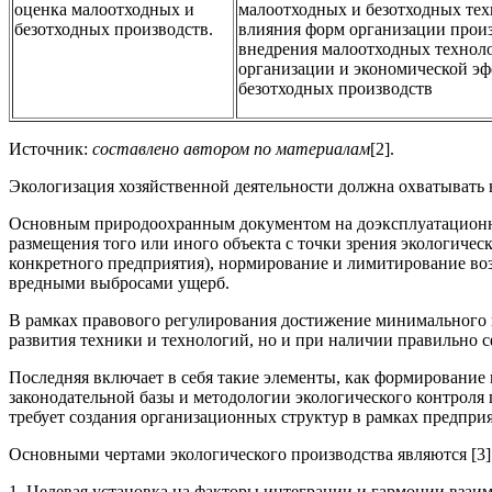
оценка малоотходных и
малоотходных и безотходных тех
безотходных производств.
влияния форм организации прои
внедрения малоотходных техноло
организации и экономической э
безотходных производств
Источник:
составлено автором по материалам
[2].
Экологизация хозяйственной деятельности должна охватывать
Основным природоохранным документом на доэксплуатационной
размещения того или иного объекта с точки зрения экологичес
конкретного предприятия), нормирование и лимитирование во
вредными выбросами ущерб.
В рамках правового регулирования достижение минимального 
развития техники и технологий, но и при наличии правильно
Последняя включает в себя такие элементы, как формирование
законодательной базы и методологии экологического контроля 
требует создания организационных структур в рамках предпри
Основными чертами экологического производства являются [3]
1. Целевая установка на факторы интеграции и гармонии взаи