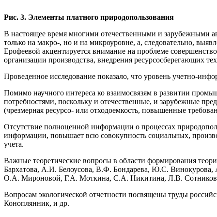
Рис. 3. Элементы платного природопользования
В настоящее время многими отечественными и зарубежными ав
только на макро-, но и на микроуровне, а, следовательно, выя
Ерофеевой акцентируется внимание на проблеме совершенство
организации производства, внедрения ресурсосберегающих техн
Проведенное исследование показало, что уровень учетно-инфо
Помимо научного интереса ко взаимосвязям в развитии промы
потребностями, поскольку и отечественные, и зарубежные пред
(чрезмерная ресурсо- или отходоемкость, повышенные требова­н
Отсутствие полноценной информации о процессах природополь
информации, повышает всю совокупность социальных, произво
учета.
Важные теоретические вопросы в области формирования теории
Бархатова, А.И. Белоусова, В.Ф. Бондарева, Ю.С. Винокурова,
О.А. Мироновой, Г.А. Моткина, С.А. Никитина, Л.В. Сотниково
Вопросам экологической отчетности посвящены труды российски
Коноплянник, и др.