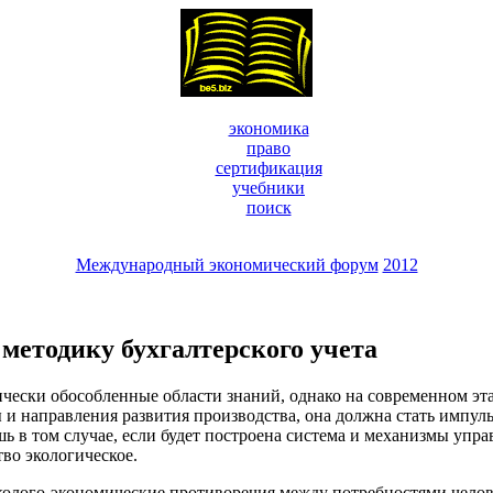
экономика
право
сертификация
учебники
поиск
Международный экономический форум
2012
методику бухгалтерского учета
ически обособленные области знаний, однако на современном эта
 и направления развития производства, она должна стать импу
 в том случае, если будет построена система и механизмы упра
тво экологическое.
эколого-экономические противоречия между потребностями чело