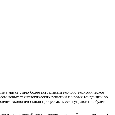
пе в науке стало более актуальным эколого-экономическое
льсом новых технологических решений и новых тенденций во
вления экологическими процессами, если управление будет
века и окружающей его природной средой. Экологизация − это