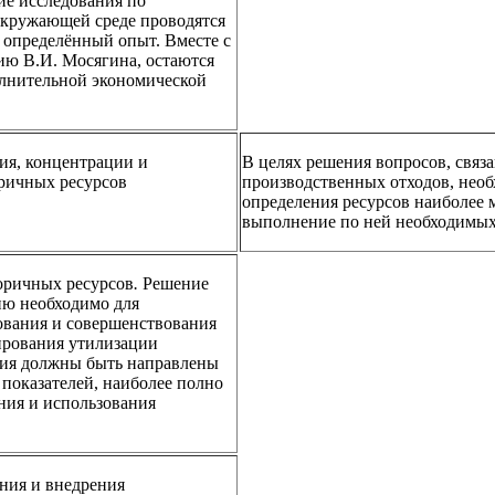
ие исследования по
кружающей среде проводятся
н определённый опыт. Вместе с
ию В.И. Мосягина, остаются
лнительной экономической
ия, концентрации и
В целях решения вопросов, связ
ричных ресурсов
производственных отходов, необ
определения ресурсов наиболее
выполнение по ней необходимых
оричных ресурсов
.
Решение
ию необходимо для
зования и совершенствования
ирования утилизации
ния должны быть направлены
 показателей, наиболее полно
ия и использования
ния и внедрения