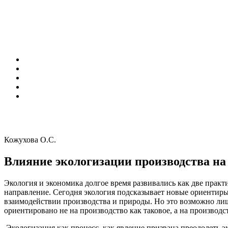
Кожухова О.С.
Влияние экологизации производства на 
Экология и экономика долгое время развивались как две практ
направление. Сегодня экология подсказывает новые ориентиры
взаимодействии производства и природы. Но это возможно лишь
ориентировано не на производство как таковое, а на производс
Экологизация как процесс, как явление призвана преодолеть 