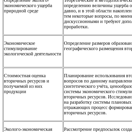
Определение эколого-
Теоретические и методологическ
экономического ущерба
определению величины ущерба о
природной среде
давно, и в этой области накопле
тем некоторые вопросы, по мнен
дискуссионными и требуют допо
проработки.
Экономическое
Определение размеров образован
стимулирование
географического размещения вто
экологической деятельности
Стоимостная оценка
Планирование использования вт
вторичных ресурсов и
вопросов по данному направлен
получаемой из них
синтетического учёта, ценообра
продукции
системы экономического стимул
вторичных ресурсов. Исследова
на разработку системы плановых
отражающих процесс формирован
вторичных ресурсов.
Эколого-экономическая
Рассмотрение предпосылок созда