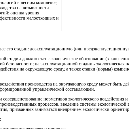
нологий в лесном комплексе,
зводства на возможности
гий; оценка уровня
ффективности малоотходных и
 все его стадии: доэксплуатационную (или предэксплуатационн
 стадии должно стать экологическое обоснование (заключение
кой безопасности; на эксплуатационной стадии - экологическая 
здействия на окружающую среду, а также ставки (нормы) комп
воздействия производства на окружающую среду может быть де
 сформированной управленческой составляющей.
 и совершенствование нормативов экологического воздействия и
производственных процессов, введение системы экологической э
ятия, призванных заниматься внедрением экологически ориенти
:
моотношения человека и природы.