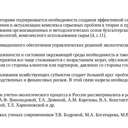
торами подчеркивается необходимость создания эффективной с
вления и актуализации комплекса серьезных проблем в теории и 
вания организационных и методологических основ бухгалтерско
ологий, комплексного использования сырья [4, с.11].
рмационного обеспечения управленческих решений экологическо
шленности и состоянии окружающей среды необходимость в тако
приятия все чаще сталкиваются с возрастанием затрат, обуслов
ия со стороны клиентов или партнеров, давление со стороны госу
зования хозяйствующих субъектов создает большой круг пробле
дственных и финансовых рисков. В этой связи назрела необход
 учетно-экологического процесса в России рассматривались в р
 А.Ф. Виноходовой, Т.А. Деминой, А.М. Карелова, В.А. Констан
й, Т.Л. Харионовской и др.
х ученых современников Т.В. Бодровой, М.А. Богатырева, М.В. 