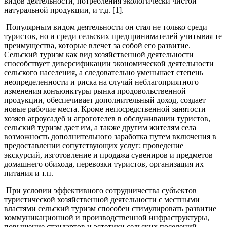
видов деятельности, потребления экологически чистой
натуральной продукции, и т.д. [1].
Популярным видом деятельности он стал не только среди
туристов, но и среди сельских предпринимателей учитывая те
преимущества, которые влечет за собой его развитие.
Сельский туризм как вид хозяйственной деятельности
способствует диверсификации экономической деятельности
сельского населения, а следовательно уменьшает степень
неопределенности и риска на случай неблагоприятного
изменения конъюнктуры рынка продовольственной
продукции, обеспечивает дополнительный доход, создает
новые рабочие места. Кроме непосредственной занятости
хозяев агроусадеб и агроготелев в обслуживании туристов,
сельский туризм дает им, а также другим жителям села
возможность дополнительного заработка путем включения в
предоставлении сопутствующих услуг: проведение
экскурсий, изготовление и продажа сувениров и предметов
домашнего обихода, перевозки туристов, организация их
питания и т.п.
При условии эффективного сотрудничества субъектов
туристической хозяйственной деятельности с местными
властями сельский туризм способен стимулировать развитие
коммуникационной и производственной инфраструктуры,
повышение стандартов и эстетики сельских поселений,