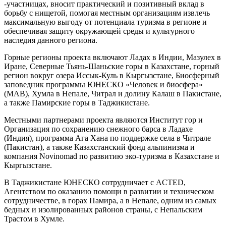
-участницах, вносит практический и позитивный вклад в
борьбу с нищетой, помогая местным организациям извлечь
максимальную выгоду от потенциала туризма в регионе и
обеспечивая защиту окружающей среды и культурного
наследия данного региона.
Горные регионы проекта включают Ладах в Индии, Мазулех в
Иране, Северные Тьянь-Шаньские горы в Казахстане, горный
регион вокруг озера Иссык-Куль в Кыргызстане, Биосферный
заповедник программы ЮНЕСКО «Человек и биосфера»
(МАВ), Хумла в Непале, Читрал и долину Калаш в Пакистане,
а также Памирские горы в Таджикистане.
Местными партнерами проекта являются Институт гор и
Организация по сохранению снежного барса в Ладахе
(Индия), программа Ага Хана по поддержке села в Читрале
(Пакистан), а также Казахстанский фонд альпинизма и
компания Novinomad по развитию эко-туризма в Казахстане и
Кыргызстане.
В Таджикистане ЮНЕСКО сотрудничает с ACTED,
Агентством по оказанию помощи в развитии и техническом
сотрудничестве, в горах Памира, а в Непале, одним из самых
бедных и изолированных районов страны, с Непальским
Трастом в Хумле.