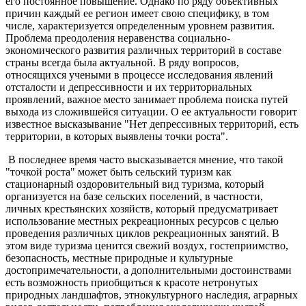
его постоянное повышение. Однако по ряду объективных
причин каждый ее регион имеет свою специфику, в том
числе, характеризуется определенным уровнем развития.
Проблема преодоления неравенства социально-
экономического развития различных территорий в составе
страны всегда была актуальной. В ряду вопросов,
относящихся учеными в процессе исследования явлений
отсталости и депрессивности и их территориальных
проявлений, важное место занимает проблема поиска путей
выхода из сложившейся ситуации. О ее актуальности говорит
известное высказывание "Нет депрессивных территорий, есть
территории, в которых выявлены точки роста".
В последнее время часто высказывается мнение, что такой
"точкой роста" может быть сельский туризм как
стационарный оздоровительный вид туризма, который
организуется на базе сельских поселений, в частности,
личных крестьянских хозяйств, который предусматривает
использование местных рекреационных ресурсов с целью
проведения различных циклов рекреационных занятий. В
этом виде туризма ценится свежий воздух, гостеприимство,
безопасность, местные природные и культурные
достопримечательности, а дополнительными достоинствами
есть возможность приобщиться к красоте нетронутых
природных ландшафтов, этнокультурного наследия, аграрных