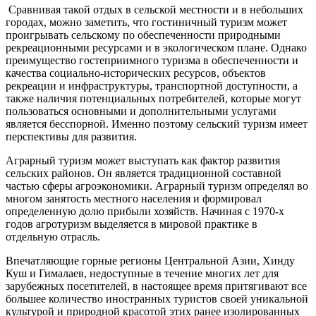
Сравнивая такой отдых в сельской местности и в небольших
городах, можно заметить, что гостиничный туризм может
проигрывать сельскому по обеспеченности природными
рекреационными ресурсами и в экологическом плане. Однако
преимущество гостеприимного туризма в обеспеченности и
качества социально-исторических ресурсов, объектов
рекреации и инфраструктуры, транспортной доступности, а
также наличия потенциальных потребителей, которые могут
пользоваться основными и дополнительными услугами
является бесспорной. Именно поэтому сельский туризм имеет
перспективы для развития.
Аграрный туризм может выступать как фактор развития
сельских районов. Он является традиционной составной
частью сферы агроэкономики. Аграрный туризм определял во
многом занятость местного населения и формировал
определенную долю прибыли хозяйств. Начиная с 1970-х
годов агротуризм выделяется в мировой практике в
отдельную отрасль.
Впечатляющие горные регионы Центральной Азии, Хинду
Куш и Гималаев, недоступные в течение многих лет для
зарубежных посетителей, в настоящее время притягивают все
большее количество иностранных туристов своей уникальной
культурой и природной красотой этих ранее изолированных