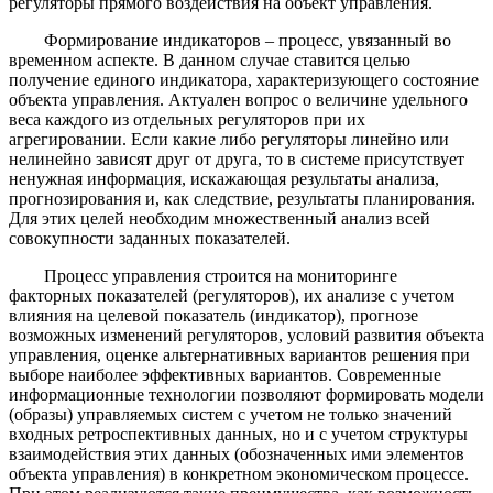
регуляторы прямого воздействия на объект управления.
Формирование индикаторов – процесс, увязанный во
временном аспекте. В данном случае ставится целью
получение единого индикатора, характеризующего состояние
объекта управления. Актуален вопрос о величине удельного
веса каждого из отдельных регуляторов при их
агрегировании. Если какие либо регуляторы линейно или
нелинейно зависят друг от друга, то в системе присутствует
ненужная информация, искажающая результаты анализа,
прогнозирования и, как следствие, результаты планирования.
Для этих целей необходим множественный анализ всей
совокупности заданных показателей.
Процесс управления строится на мониторинге
факторных показателей (регуляторов), их анализе с учетом
влияния на целевой показатель (индикатор), прогнозе
возможных изменений регуляторов, условий развития объекта
управления, оценке альтернативных вариантов решения при
выборе наиболее эффективных вариантов. Современные
информационные технологии позволяют формировать модели
(образы) управляемых систем с учетом не только значений
входных ретроспективных данных, но и с учетом структуры
взаимодействия этих данных (обозначенных ими элементов
объекта управления) в конкретном экономическом процессе.