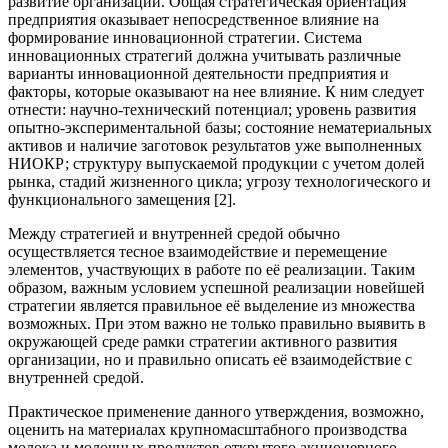
развитие организации. Общая стратегическая ориентация
предприятия оказывает непосредственное влияние на
формирование инновационной стратегии. Система
инновационных стратегий должна учитывать различные
варианты инновационной деятельности предприятия и
факторы, которые оказывают на нее влияние. К ним следует
отнести: научно-технический потенциал; уровень развития
опытно-экспериментальной базы; состояние нематериальных
активов и наличие заготовок результатов уже выполненных
НИОКР; структуру выпускаемой продукции с учетом долей
рынка, стадий жизненного цикла; угрозу технологического и
функционального замещения [2].
Между стратегией и внутренней средой обычно
осуществляется тесное взаимодействие и перемещение
элементов, участвующих в работе по её реализации. Таким
образом, важным условием успешной реализации новейшей
стратегии является правильное её выделение из множества
возможных. При этом важно не только правильно выявить в
окружающей среде рамки стратегии активного развития
организации, но и правильно описать её взаимодействие с
внутренней средой.
Практическое применение данного утверждения, возможно,
оценить на материалах крупномасштабного производства
молока и молочных продуктов открытого акционерного