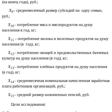
(на конец года), руб.;
X
– среднемесячный размер субсидий на одну семью,
9
руб.;
X
– потребление мяса и мясопродуктов на душу
10
населения в год, кг;
X
– потребление молока и молочных продуктов на душу
11
населения (в год), кг;
X
– потребление овощей и продовольственных бахчевых
12
культур на душу населения (в год), кг;
X
– потребление хлебных продуктов на душу населения
13
(в год), кг;
X
– среднемесячная номинальная начисленная заработная
14
плата работников организаций, руб.;
X
– средний размер назначенных пенсий, руб.
15
Цели исследования: