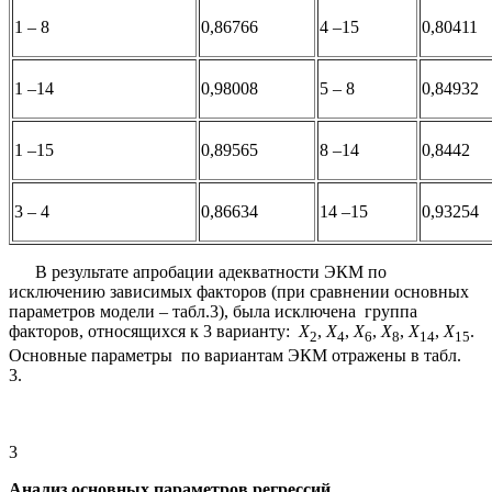
1 – 8
0,86766
4 –15
0,80411
1 –14
0,98008
5 – 8
0,84932
1 –15
0,89565
8 –14
0,8442
3 – 4
0,86634
14 –15
0,93254
В результате апробации адекватности ЭКМ по
исключению зависимых факторов (при сравнении основных
параметров модели – табл.3), была исключена группа
факторов, относящихся к 3 варианту:
X
,
X
,
X
,
X
,
X
,
X
.
2
4
6
8
14
15
Основные параметры по вариантам ЭКМ отражены в табл.
3.
3
Анализ основных параметров регрессий