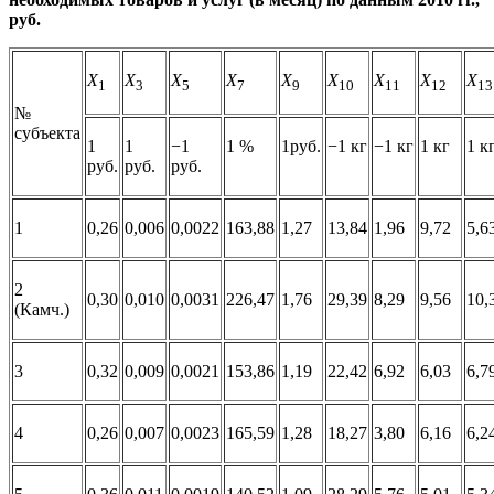
руб.
X
X
X
X
X
X
X
X
X
1
3
5
7
9
10
11
12
13
№
субъекта
1
1
−1
1 %
1руб.
−1 кг
−1 кг
1 кг
1 к
руб.
руб.
руб.
1
0,26
0,006
0,0022
163,88
1,27
13,84
1,96
9,72
5,6
2
0,30
0,010
0,0031
226,47
1,76
29,39
8,29
9,56
10,
(Камч.)
3
0,32
0,009
0,0021
153,86
1,19
22,42
6,92
6,03
6,7
4
0,26
0,007
0,0023
165,59
1,28
18,27
3,80
6,16
6,2