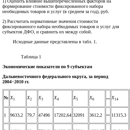
1) Оценить влияние вышеперечисленных факторов на
формирование стоимости фиксированного набора
необходимых товаров и услуг (в среднем за год), руб.
2) Рассчитать нормативные значения стоимости
фиксированного набора необходимых товаров и услуг для
субъектов ДФО, и сравнить их между собой.
Исходные данные представлены в табл. 1.
Таблица 1
Экономические показатели по 9 субъектам
Дальневосточного федерального округа, за период
2004−2010 гг.
№
X
X
X
X
X
X
X
∙∙∙
1
2
3
4
5
6
14
1
9633,2
79,7
47496
17202,64
32091
3612,2
∙∙∙
11315,3