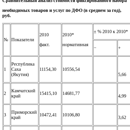
Сравнительный анализ стоимости фиксированного набора
необходимых товаров и услуг по ДФО (в среднем за год),
руб.
± % 2010 к 2010*
2010
2010*
№
Показатели
факт.
нормативная
−
+
Республика
1
Саха
11154,30
10556,54
(Якутия)
5,66
Камчатский
2
15415,10
14681,77
край
4,99
Приморский
3
10472,41
10106,80
край
3,62