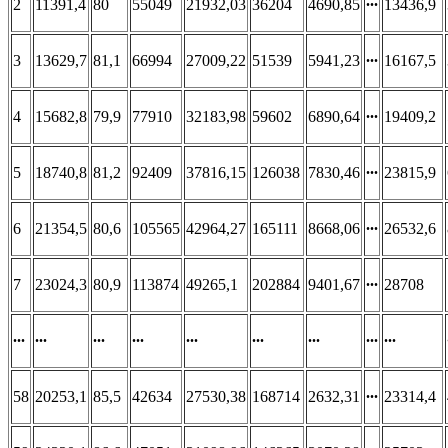
2
11391,4
80
55049
21932,03
36204
4690,85
∙∙∙
13436,9
3
13629,7
81,1
66994
27009,22
51539
5941,23
∙∙∙
16167,5
4
15682,8
79,9
77910
32183,98
59602
6890,64
∙∙∙
19409,2
5
18740,8
81,2
92409
37816,15
126038
7830,46
∙∙∙
23815,9
6
21354,5
80,6
105565
42964,27
165111
8668,06
∙∙∙
26532,6
7
23024,3
80,9
113874
49265,1
202884
9401,67
∙∙∙
28708
∙∙∙
∙∙∙
∙∙∙
∙∙∙
∙∙∙
∙∙∙
∙∙∙
∙∙∙
∙∙∙
58
20253,1
85,5
42634
27530,38
168714
2632,31
∙∙∙
23314,4