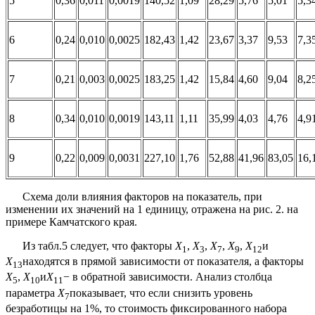
5
0,36
0,011
0,0019
140,52
1,09
28,29
5,76
5,01
5,3
6
0,24
0,010
0,0025
182,43
1,42
23,67
3,37
9,53
7,3
7
0,21
0,003
0,0025
183,25
1,42
15,84
4,60
9,04
8,2
8
0,34
0,010
0,0019
143,11
1,11
35,99
4,03
4,76
4,9
9
0,22
0,009
0,0031
227,10
1,76
52,88
41,96
83,05
16,
Схема доли влияния факторов на показатель, при
изменении их значений на 1 единицу, отражена на рис. 2. на
примере Камчатского края.
Из табл.5 следует, что факторы
X
,
X
,
X
,
X
,
X
и
1
3
7
9
12
X
находятся в прямой зависимости от показателя, а факторы
13
X
,
X
и
X
− в обратной зависимости. Анализ столбца
5
10
11
параметра
X
показывает, что если снизить уровень
7
безработицы на 1%, то стоимость фиксированного набора