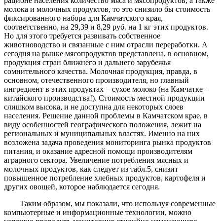
рационе населения количество мяса и мясопродуктов, а также
молока и молочных продуктов, то это снизило бы стоимость
фиксированного набора для Камчатского края,
соответственно, на 29,39 и 8,29 руб. на 1 кг этих продуктов.
Но для этого требуется развивать собственное
животноводство и связанные с ним отрасли переработки. А
сегодня на рынке мясопродуктов представлена, в основном,
продукция стран ближнего и дальнего зарубежья
сомнительного качества. Молочная продукция, правда, в
основном, отечественного производителя, но главный
ингредиент в этих продуктах − сухое молоко (на Камчатке –
китайского производства!). Стоимость местной продукции
слишком высока, и не доступна для некоторых слоев
населения. Решение данной проблемы в Камчатском крае, в
виду особенностей географического положения, лежит на
региональных и муниципальных властях. Именно на них
возложена задача проведения мониторинга рынка продуктов
питания, и оказание адресной помощи производителям
аграрного сектора. Увеличение потребления мясных и
молочных продуктов, как следует из табл.5, снизит
повышенное потребление хлебных продуктов, картофеля и
других овощей, которое наблюдается сегодня.
Таким образом, мы показали, что используя современные
компьютерные и информационные технологии, можно