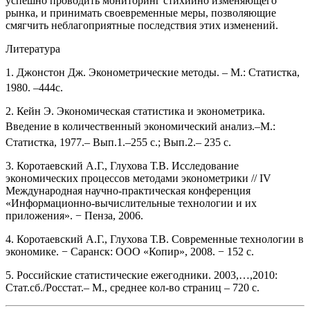
успешно проводить мониторинг стихийно изменяющего
рынка, и принимать своевременные меры, позволяющие
смягчить неблагоприятные последствия этих изменений.
Литература
1. Джонстон Дж. Эконометрические методы. – М.: Статистка,
1980. –
444с.
2. Кейн Э. Экономическая статистика и эконометрика.
Введение в количественный экономический анализ.
–
М.:
Статистка, 1977.
– Вып.1.–255 с.; Вып.2.
– 235 с.
3. Коротаевский А.Г., Глухова Т.В. Исследование
экономических процессов методами эконометрики // IV
Международная научно-практическая конференция
«Информационно-вычислительные технологии и их
приложения». − Пенза, 2006.
4. Коротаевский А.Г., Глухова Т.В. Современные технологии в
экономике. − Саранск: ООО «Копир», 2008. − 152 с.
5. Российские статистические ежегодники. 2003,…,2010:
Стат.сб./Росстат.– М., среднее кол-во страниц – 720 с.