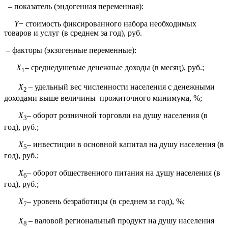
– показатель (эндогенная переменная):
Y
− стоимость фиксированного набора необходимых
товаров и услуг (в среднем за год), руб.
– факторы (экзогенные переменные):
X
– среднедушевые денежные доходы (в месяц), руб.;
1
X
– удельный вес численности населения с денежными
2
доходами выше величины прожиточного минимума, %;
X
– оборот розничной торговли на душу населения (в
3
год), руб.;
X
– инвестиции в основной капитал на душу населения (в
5
год), руб.;
X
– оборот общественного питания на душу населения (в
6
год), руб.;
X
– уровень безработицы (в среднем за год), %;
7
X
– валовой региональный продукт на душу населения
8