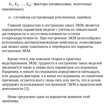
X
,
X
, …,
X
− факторы (независимые, экзогенные
1
2
m
переменные);
u
− случайная составляющая (отклонения, ошибки).
Главной трудностью в построении таких ЭКМ, является
определение параметров модели с учетом их обязательной
достоверности и отсутствия влияния на остатки
гетероскедастичности. При построении ЭКМ целесообразно
использовать автоматизированные комплексы, позволяющие
как можно шире охватывать и перебирать все варианты
построения ЭКМ.
Кроме этого, как показала теория и практика
моделирования ЭКМ, трудность в построении таких моделей
заключается также в увязке всех параметров исследования.
Например, в начале исследования определяются пятнадцать
или двадцать факторов, а в конце исследования, по понятным
причинам, остаются всего лишь пять или шесть, что в целом
затрудняет использование построенной ЭКМ в практической
деятельности [3].
Ниже предложен один из вариантов решения этой
проблемы.