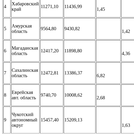
Хабаровский
4
11271,10
11436,99
край
1,45
Амурская
5
9564,80
9430,82
область
1,42
Магаданская
6
12417,20
11898,80
область
4,36
Сахалинская
7
12472,81
13386,37
область
6,82
Еврейская
8
9740,70
10008,62
авт. область
2,68
Чукотский
9
автономный
15457,40
15209,13
округ
1,63