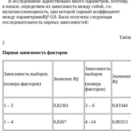
В исследовании задействовано много параметров, поэтому,
в начале, определяем их зависимость между собой, т.е.
мультиколлинеарность, при которой парный коэффициент
между параметрами
Rij
³ 0,8. Была получена следующая
последовательность парных зависимостей:
Таблиц
2
Парная зависимость факторов
Зависимость
Зависимость выборок
выборок
Значение
Значение
Rij
Rij
(номера факторов)
(номера
факторов)
1 – 2
0,82301
3 – 6
0,83344
1 – 4
0,8267
4 –14
0,80313