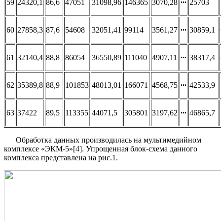
59
24320,1
86,6
47051
31098,96
146365
3070,28
∙∙∙
25703
60
27858,3
87,6
54608
32051,41
99114
3561,27
∙∙∙
30859,1
61
32140,4
88,8
86054
36550,89
111040
4907,11
∙∙∙
38317,4
62
35389,8
88,9
101853
48013,01
166071
4568,75
∙∙∙
42533,9
63
37422
89,5
113355
44071,5
305801
3197,62
∙∙∙
46865,7
Обработка данных производилась на мультимедийном
комплексе «ЭКМ-5»[4]. Упрощенная блок-схема данного
комплекса представлена на рис.1.