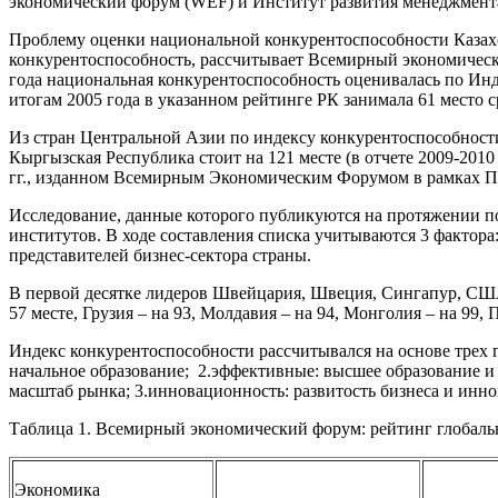
экономический форум (WEF) и Институт развития менеджмента
Проблему оценки национальной конкурентоспособности Казахст
конкурентоспособность, рассчитывает Всемирный экономическ
года национальная конкурентоспособность оценивалась по Ин
итогам 2005 года в указанном рейтинге РК занимала 61 место ср
Из стран Центральной Азии по индексу конкурентоспособности Ка
Кыргызская Республика стоит на 121 месте (в отчете 2009-201
гг., изданном Всемирным Экономическим Форумом в рамках П
Исследование, данные которого публикуются на протяжении пос
институтов. В ходе составления списка учитываются 3 фактора
представителей бизнес-сектора страны.
В первой десятке лидеров Швейцария, Швеция, Сингапур, США,
57 месте, Грузия – на 93, Молдавия – на 94, Монголия – на 99,
Индекс конкурентоспособности рассчитывался на основе трех г
начальное образование; 2.эффективные: высшее образование и
масштаб рынка; 3.инновационность: развитость бизнеса и иннов
Таблица 1. Всемирный экономический форум: рейтинг глобаль
Экономика