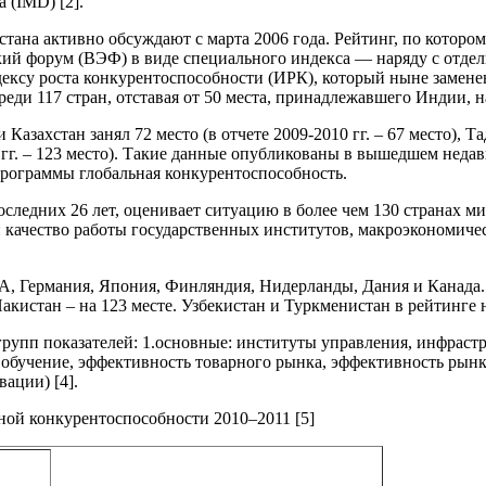
 (IMD) [2].
ана активно обсуждают с марта 2006 года. Рейтинг, по котором
ий форум (ВЭФ) в виде специального индекса — наряду с отдел
дексу роста конкурентоспособности (ИРК), который ныне замен
еди 117 стран, отставая от 50 места, принадлежавшего Индии, на 
захстан занял 72 место (в отчете 2009-2010 гг. – 67 место), Тад
0 гг. – 123 место). Такие данные опубликованы в вышедшем неда
рограммы глобальная конкурентоспособность.
ледних 26 лет, оценивает ситуацию в более чем 130 странах ми
: качество работы государственных институтов, макроэкономичес
 Германия, Япония, Финляндия, Нидерланды, Дания и Канада. Ро
 Пакистан – на 123 месте. Узбекистан и Туркменистан в рейтинге
рупп показателей: 1.основные: институты управления, инфрастр
 обучение, эффективность товарного рынка, эффективность рынк
ации) [4].
ной конкурентоспособности 2010–2011 [5]