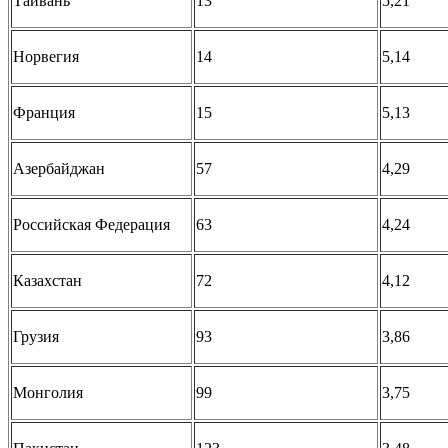
Тайвань
13
5,21
Норвегия
14
5,14
Франция
15
5,13
Азербайджан
57
4,29
Российская Федерация
63
4,24
Казахстан
72
4,12
Грузия
93
3,86
Монголия
99
3,75