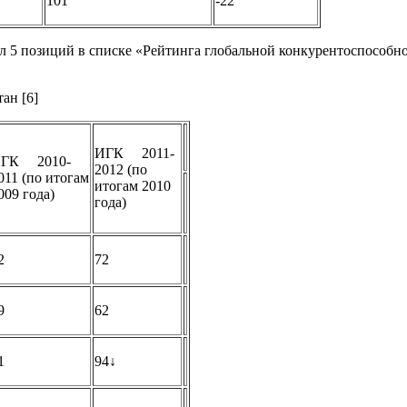
101
-22
ял 5 позиций в списке «Рейтинга глобальной конкурентоспособно
ан [6]
ИГК 2011-
ГК 2010-
2012 (по
011 (по итогам
итогам 2010
009 года)
года)
2
72
9
62
1
94↓