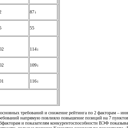
2
87↓
5
55
02
114↓
02
109↓
01
116↓
 основных требований и снижение рейтинга по 2 факторам – ин
требований напрямую повлияло повышение позиций на 7 пунктов
субфакторам и показателям конкурентоспособности ВЭФ показыв