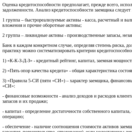
Оценка кредитоспособности предполагает, прежде всего, испо
задолженности. Анализ кредитоспособности заемщика следует на
1 группа – быстрореализуемые активы - касса, расчетный и в
вложения и прочие оборотные активы;
2 группа – ликвидные активы - производственные запасы, неза
Банк в каждом конкретном случае, определяя степень риска, д
практику можно систематизировать критерии кредитоспособнос
1) «К-К-З-Д-З» - кредитный рейтинг, капитал, заемная мощност
2) «Пять опор качества кредита» - общая характеристика состо
3) «Правила 5-СИ (пяти «СИ») – характер заемщика, финансовы
«СИ»:
- финансовые возможности - анализ доходов и расходов клиен
запасов и их продажи;
- капитал - определение достаточности собственного капитала
операцию;
- обеспечение - наличие соотношения стоимости активов заемщ
гарантия, поручительство, страхование), если недостаточны де