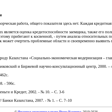
а
рческая работа, общего показателя здесь нет. Каждая кредитная
х является оценка кредитоспособности заемщика, также его пол
оэтому прибегают к косвенной, - путем анализа относительных 
ик может очертить проблемные области и своевременно выявит
оду Казахстана «Социально-экономическая модернизация – главны
Банковский и Биржевой научно-консультационный центр, 2000. – 4
462с.
. - 596с.
ьги и Кредит, 2002. - № 10. – С. 3-6
Банки Казахстана, 2007. - № 1. – С. 7–10
©
Институт экономики и права Ивана Кушнира
, 2010
-2026