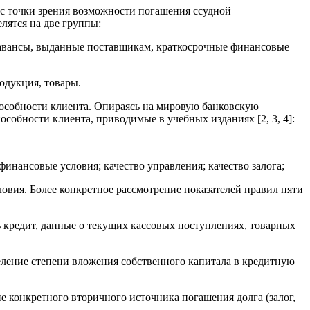
 с точки зрения возможности погашения ссудной
лятся на две группы:
и, авансы, выданные поставщикам, краткосрочные финансовые
одукция, товары.
способности клиента. Опираясь на мировую банковскую
собности клиента, приводимые в учебных изданиях [2, 3, 4]:
финансовые условия; качество управления; качество залога;
овия. Более конкретное рассмотрение показателей правил пяти
ь кредит, данные о текущих кассовых поступлениях, товарных
деление степени вложения собственного капитала в кредитную
е конкретного вторичного источника погашения долга (залог,