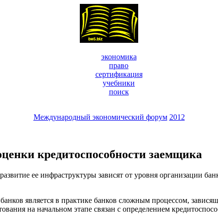
экономика
право
сертификация
учебники
поиск
Международный экономический форум
2012
оценки кредитоспособности заемщика
развитие ее инфраструктуры зависят от уровня организации бан
анков является в практике банков сложным процессом, зависящ
тования на начальном этапе связан с определением кредитоспос