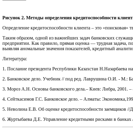
Рисунок 2. Методы определения кредитоспособности клиент
Определение кредитоспособности клиента – это «поисковая» тво
Таким образом, одной из важнейших задач банковских служащи
предприятии. Как правило, прямая оценка — трудная задача, п
выявляя аномальные значения показателей, кредитный аналит
Литература:
1. Послание президента Республики Казахстан Н.Назарбаева нар
2. Банковское дело. Учебник // под ред. Лаврушина О.И. - М.: 
3. Мороз А.Н. Основы банковского дела.– Киев: Либра, 2001. – 
4. Сейткасимов Г.С. Банковское дело. – Алматы: Экономика,1998
5. Неволина Е.В. Об оценке кредитоспособности заемщиков //Ден
6. Журтыбаева Д.Е. Управление кредитными рисками в банках // 