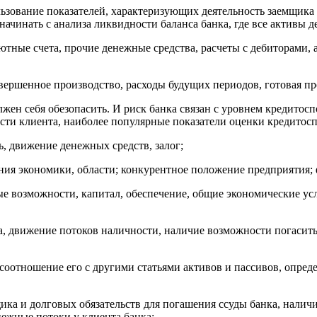
льзование показателей, характеризующих деятельность заемщика
чинать с анализа ликвидности баланса банка, где все активы де
алютные счета, прочие денежные средства, расчеты с дебиторам
вершенное производство, расходы будущих периодов, готовая пр
олжен себя обезопасить. И риск банка связан с уровнем кредито
ти клиента, наиболее популярные показатели оценки кредитоспо
ь, движение денежных средств, залог;
яния экономики, области; конкурентное положение предприятия; 
е возможности, капитал, обеспечение, общие экономические усл
та, движение потоков наличности, наличие возможности погасит
, соотношение его с другими статьями активов и пассивов, опре
ика и долговых обязательств для погашения ссуды банка, наличи
нежные потоки у клиента банка;