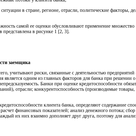
 ситуации в стране, регионе, отрасли, политические факторы, д
ожность самой ее оценки обусловливают применение множество
редставлена в рисунке 1 [2, 3].
ости заемщика
его, учитывают риски, связанные с деятельностью предприятий 
я является одним из главных факторов для банка при решении о
непредсказуемость. Банки при оценке кредитоспособности обяза
мпаний), отрасли; конкурентоспособность (производимые товары,
редитоспособности клиента банка, определяют содержание спосо
расчет финансовых показателей; анализ денежного потока; сбор
ждый их них взаимно дополняет друг друга, поэтому для анали