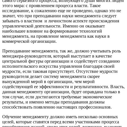
самого серьезного процесса, волнующего души многих людей
этого мира: с проявлением процесса власти. Такое
исследование, к сожалению еще не проведено, однако это не
значит, что при преподавании науки менеджмента следует
забывать о властном и личностном аспекте происхождения
управленческой деятельности. Именно он оказывает
наибольшее влияние на формирование технологий
менеджмента, на проявление менеджмента как науки в
коммерческой организации.
Преподавание менеджмента, так же, должно учитывать роль
менеджера-руководителя, который выступает в качестве
центральной фигуры организации и содействует созиданию
исполнительского искусства управления благодаря своей
мудрости, если таковая присутствует. Отсутствие мудрости
руководителя делает систему менеджмента скорее
вынужденной мерой в организации, чем мерой
содействующей ее эффективности и результативности. Власть,
данная менеджменту организации, будет оправдана только в
том случае, если достигаются требуемые экономические
результаты, и именно методы преподавания должны
способствовать появлению настоящих профессионалов.
Обучение менеджменту должно иметь несколько основных
целей, которые ставятся перед всеми участниками процесса
приобретения знаний, среди этих целей, возможно, выделить