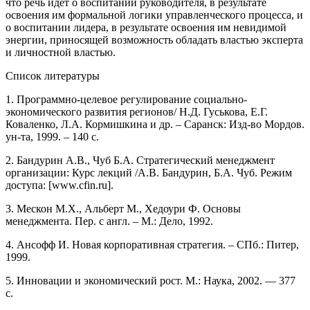
что речь идет о воспитании руководителя, в результате
освоения им формальной логики управленческого процесса, и
о воспитании лидера, в результате освоения им невидимой
энергии, приносящей возможность обладать властью эксперта
и личностной властью.
Список литературы
1. Программно-целевое регулирование социально-
экономического развития регионов/ Н.Д. Гуськова, Е.Г.
Коваленко, Л.А. Кормишкина и др. – Саранск: Изд-во Мордов.
ун-та, 1999. – 140 с.
2. Бандурин А.В., Чуб Б.А. Стратегический менеджмент
организации: Курс лекций /А.В. Бандурин, Б.А. Чуб. Режим
доступа: [www.cfin.ru].
3. Мескон М.Х., Альберт М., Хедоури Ф. Основы
менеджмента. Пер. с англ. – М.: Дело, 1992.
4. Ансофф И. Новая корпоративная стратегия. – СПб.: Питер,
1999.
5. Инновации и экономический рост. М.: Наука, 2002. — 377
с.