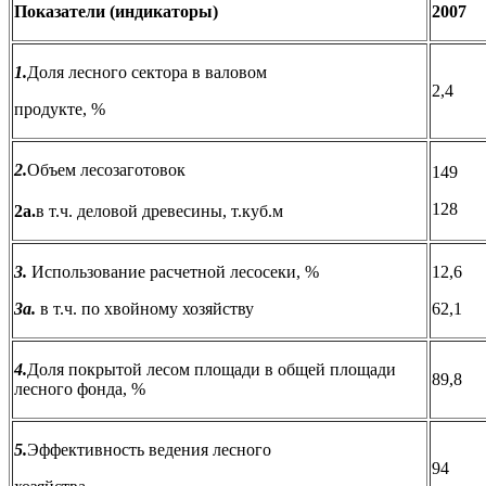
Показатели (индикаторы)
2007
1.
Доля лесного сектора в валовом
2,4
продукте, %
2.
Объем лесозаготовок
149
128
2а.
в т.ч. деловой древесины, т.куб.м
3.
Использование расчетной лесосеки, %
12,6
3а.
в т.ч. по хвойному хозяйству
62,1
4.
Доля покрытой лесом площади в общей площади
89,8
лесного фонда, %
5.
Эффективность ведения лесного
94