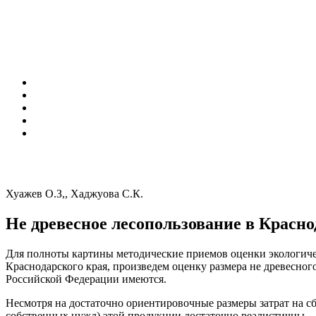
Хуажев О.З,, Хаджуова С.К.
Не древесное лесопользование в Красно
Для полноты картины методические приемов оценки экологиче
Краснодарского края, произведем оценку размера не древесног
Российской Федерации имеются.
Несмотря на достаточно ориентировочные размеры затрат на сб
собственных нужд) этой продукции достаточно реалистичны.