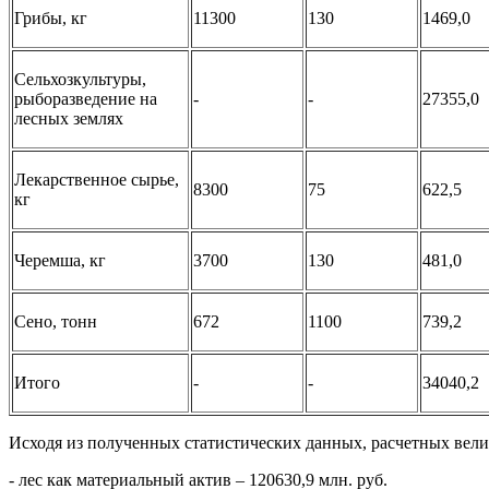
Грибы, кг
11300
130
1469,0
Сельхозкультуры,
рыборазведение на
-
-
27355,0
лесных землях
Лекарственное сырье,
8300
75
622,5
кг
Черемша, кг
3700
130
481,0
Сено, тонн
672
1100
739,2
Итого
-
-
34040,2
Исходя из полученных статистических данных, расчетных велич
- лес как материальный актив – 120630,9 млн. руб.