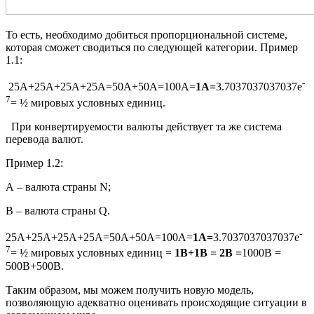
То есть, необходимо добиться пропорциональной системе,
которая сможет сводиться по следующей категории. Пример
1.1:
-
25А+25А+25А+25А=50А+50А=100А=
1А=
3.7037037037037e
7
= ½ мировых условных единиц.
При конвертируемости валюты действует та же система
перевода валют.
Пример 1.2:
А – валюта страны N;
В – валюта страны Q.
-
25А+25А+25А+25А=50А+50А=100А=
1А=
3.7037037037037e
7
= ½ мировых условных единиц =
1В+1В = 2В =
1000В =
500В+500В.
Таким образом, мы можем получить новую модель,
позволяющую адекватно оценивать происходящие ситуации в