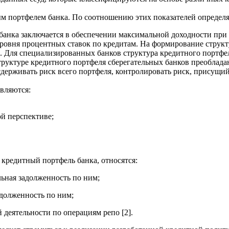
м портфелем банка. По соотношению этих показателей определяе
ка заключается в обеспечении максимальной доходности при о
 уровня процентных ставок по кредитам. На формирование струк
. Для специализированных банков структура кредитного портфе
труктуре кредитного портфеля сберегательных банков преоблад
держивать риск всего портфеля, контролировать риск, присущи
вляются:
й перспективе;
едитный портфель банка, относятся:
льная задолженность по ним;
адолженность по ним;
деятельности по операциям репо [2].