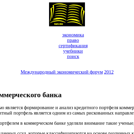
экономика
право
сертификация
учебники
поиск
Международный экономический форум
2012
ммерческого банка
ю является формирование и анализ кредитного портфеля коммер
итный портфель является одним из самых рискованных направле
ем в коммерческом банке уделяли внимание такие ученые, как
ных ссуд, которые классифицируются на основе различных кр