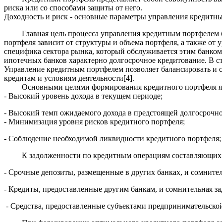
риска или со способами защиты от него.
Доходность и риск - основные параметры управления кредитны
Главная цель процесса управления кредитным портфелем бан
портфеля зависит от структуры и объема портфеля, а также от
специфика сектора рынка, который обслуживается этим банком
ипотечных банков характерно долгосрочное кредитование. В с
Управление кредитным портфелем позволяет балансировать и с
кредитам и условиям деятельности[4].
Основными целями формирования кредитного портфеля я
- Высокий уровень дохода в текущем периоде;
- Высокий темп ожидаемого дохода в предстоящей долгосрочно
- Минимизация уровня рисков кредитного портфеля;
- Соблюдение необходимой ликвидности кредитного портфеля;
К задолженности по кредитным операциям составляющих кр
- Срочные депозиты, размещенные в других банках, и сомните
- Кредиты, предоставленные другим банкам, и сомнительная з
- Средства, предоставленные субъектами предпринимательской 