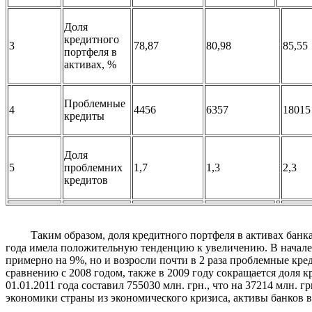
Доля
кредитного
3
78,87
80,98
85,55
портфеля в
активах, %
Проблемные
4
4456
6357
18015
кредиты
Доля
5
проблемних
1,7
1,3
2,3
кредитов
Таким образом, доля кредитного портфеля в активах банка
года имела положительную тенденцию к увеличению. В начале 
примерно на 9%, но и возросли почти в 2 раза проблемные кр
сравнению с 2008 годом, также в 2009 году сокращается доля 
01.01.2011 года составил 755030 млн. грн., что на 37214 млн. 
экономики страны из экономического кризиса, активы банков в
.