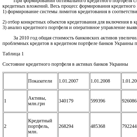
При формировании оптимального кредитного портфеля следу
кредитных вложений. Весь процесс формирования кредитного 
1) формирование системы лимитов кредитования в соответстви
2) отбор конкретных объектов кредитования для включения в 
3) анализ кредитного портфеля и оперативное управление выя
За 2010 год общая стоимость банковских активов увеличилась
проблемных кредитов в кредитном портфеле банков Украины при
Таблица 1
Состояние кредитного портфеля в активах банков Украины
Показатели
1.01.2007
1.01.2008
1.01.2
Активы,
1
340179
599396
926086
млн.грн
Кредитный
2
портфель,
268294
485368
792244
млн.