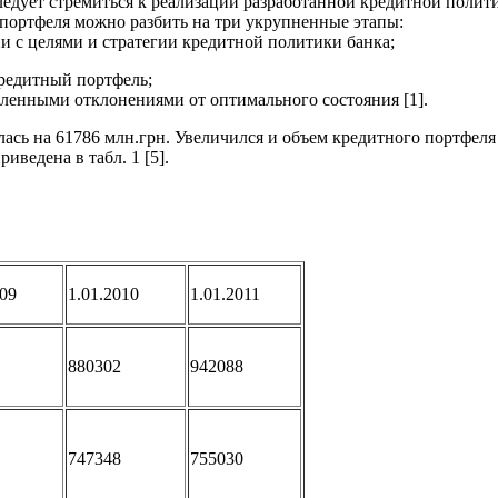
ет стремиться к реализации разработанной кредитной полити
портфеля можно разбить на три укрупненные этапы:
и с целями и стратегии кредитной политики банка;
кредитный портфель;
вленными отклонениями от оптимального состояния [1].
 на 61786 млн.грн. Увеличился и объем кредитного портфеля н
ведена в табл. 1 [5].
009
1.01.2010
1.01.2011
880302
942088
747348
755030