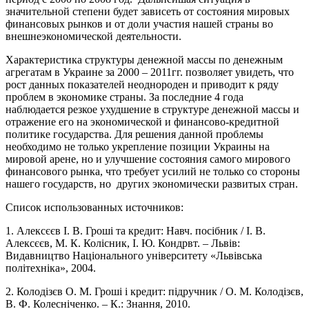
значительной степени будет зависеть от состояния мировых
финансовых рынков и от доли участия нашей страны во
внешнеэкономической деятельности.
Характеристика структуры денежной массы по денежным
агрегатам в Украине за 2000 – 2011гг. позволяет увидеть, что
рост данных показателей неоднороден и приводит к ряду
проблем в экономике страны. За последние 4 года
наблюдается резкое ухудшение в структуре денежной массы и
отражение его на экономической и финансово-кредитной
политике государства. Для решения данной проблемы
необходимо не только укрепление позиции Украины на
мировой арене, но и улучшение состояния самого мирового
финансового рынка, что требует усилий не только со стороны
нашего государств, но других экономически развитых стран.
Список использованных источников:
1. Алексєєв І. В. Гроші та кредит: Навч. посібник / І. В.
Алексєєв, М. К. Колісник, І. Ю. Кондрвт. – Львів:
Видавництво Національного університету «Львівська
політехніка», 2004.
2. Колодізєв О. М. Гроші і кредит: підручник / О. М. Колодізєв,
В. Ф. Колесніченко. – К.: Знання, 2010.