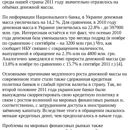
среды нашей страны 2011 году значительно отразилось на
объёмах денежной массы.
По информации Национального банка, в Украине денежная
масса увеличилась на 14,2 %. Для сравнения, в 2010 году
денежная масса в Украине увеличилась на 22.8% - до 597900
млн. грн. Интересным остаётся и тот факт, что осенью 2010
года денежная база уменьшалась три месяца подряд (в ноябре
по сравнению с сентябрём – на 3200 млн грн.) Что, как
сообщает НБУ связано с сокращением наличности,
выпущенной в обращение на 2.3% или на 4800 млн. грн.
Аналогично замедлялся и темп прироста денежной массы (до
13.8% в ноябре по сравнению с 15.7% в сентябре 2011 г.) [4].
Основными причинами медленного роста денежной массы на
современном этапе стали также сдержанная кредитная
политика банков и слабый приток валюты в страну. Так, во
второй половине 2011 года украинские банки были
вынуждены скорректировать свою кредитную политику в
связи с ростом волнений на мировых финансовых рынках и,
соответственно, с затруднением доступа к иностранному
заёмному капиталу. Вследствие этого в обращении оказалось
меньше кредитных денег, чем предполагалось в начале года.
Проблемы на мировых финансовых рынках также