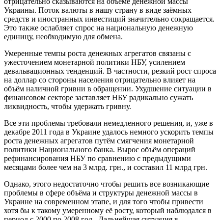
отрицательно сказываются на объёме денежной массы
Украины. Поток валюты в нашу страну в виде заёмных
средств и иностранных инвестиций значительно сокращается.
Это также ослабляет спрос на национальную денежную
единицу, необходимую для обмена.
Умеренные темпы роста денежных агрегатов связаны с
ужесточением монетарной политики НБУ, усилением
девальвационных тенденций. В частности, резкий рост спроса
на доллар со стороны населения отрицательно влияет на
объём наличной гривни в обращении. Ухудшение ситуации в
финансовом секторе заставляет НБУ радикально сужать
ликвидность, чтобы удержать гривну.
Все эти проблемы требовали немедленного решения, и, уже в
декабре 2011 года в Украине удалось немного ускорить темпы
роста денежных агрегатов путём смягчения монетарной
политики Национального банка. Вырос объём операций
рефинансирования НБУ по сравнению с предыдущими
месяцами более чем на 3 млрд. грн., и составил 11 млрд грн.
Однако, этого недостаточно чтобы решить все возникающие
проблемы в сфере объёма и структуры денежной массы в
Украине на современном этапе, и для того чтобы привести
хотя бы к такому умеренному её росту, который наблюдался в
период с 2000 по 2008 год. Дальнейшая ситуация в