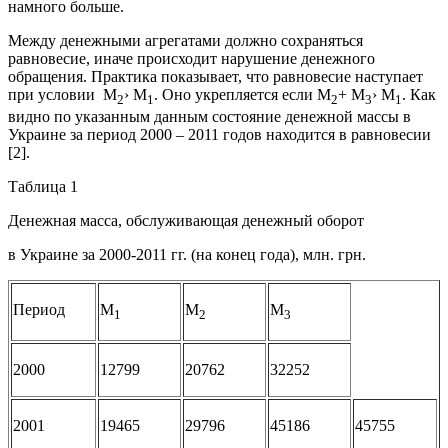
намного больше.
Между денежными агрегатами должно сохраняться
равновесие, иначе происходит нарушение денежного
обращения. Практика показывает, что равновесие наступает
при условии М
› М
. Оно укрепляется если М
+ М
› М
. Как
2
1
2
3
1
видно по указанным данным состояние денежной массы в
Украине за период 2000 – 2011 годов находится в равновесии
[2].
Таблица 1
Денежная масса, обслуживающая денежный оборот
в Украине за 2000-2011 гг. (на конец года), млн. грн.
Период
М
М
М
1
2
3
2000
12799
20762
32252
2001
19465
29796
45186
45755