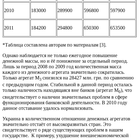
2010
183000
289900
596800
597900
2011
184200
294800
650300
653500
*Таблица составлена авторам по материалам [3].
Однако наблюдается не только ежегодное повышение
денежной массы, но и ёё понижение за отдельный период.
Лишь за период 2008 по 2009 год количественная масса
каждого из денежного агрегата значительно сократилась.
Только агрегат М
снизился на 28427 млн. грн. по сравнению
3
с предыдущим годом. Стабильной в данной период осталась
только наличность находящаяся вне банков (агрегат М
), что
0
свидетельствует о наличии значительных проблем в сфере
функционирования банковской деятельности. В 2010 году
данное отставание удалось нормализовать.
Украина в количественном отношении денежных агрегатов
значительно отстаёт от высокоразвитых стран. Это
свидетельствует о ряде существующих проблем в нашем
государстве. К примеру, ухудшение внешнеэкономической