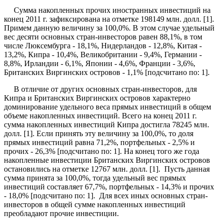
Сумма накопленных прочих иностранных инвестиций на
конец 2011 г. зафиксирована на отметке 198149 млн. долл. [1].
Примем данную величину за 100,0%. В этом случае удельный
вес десяти основных стран-инвесторов равен 88,1%, в том
числе Люксембурга - 18,1%, Нидерландов - 12,8%, Китая -
13,2%, Кипра - 10,4%, Великобритании - 9,4%, Германии -
8,8%, Ирландии - 6,1%, Японии - 4,6%, Франции - 3,6%,
Британских Виргинских островов - 1,1% [подсчитано по: 1].
В отличие от других основных стран-инвесторов, для
Кипра и Британских Виргинских островов характерно
доминирование удельного веса прямых инвестиций в общем
объеме накопленных инвестиций. Всего на конец 2011 г.
сумма накопленных инвестиций Кипра достигла 78245 млн.
долл. [1]. Если принять эту величину за 100,0%, то доля
прямых инвестиций равна 71,2%, портфельных - 2,5% и
прочих - 26,3% [подсчитано по: 1]. На конец того же года
накопленные инвестиции Британских Виргинских островов
остановились на отметке 12767 млн. долл. [1]. Пусть данная
сумма принята за 100,0%, тогда удельный вес прямых
инвестиций составляет 67,7%, портфельных - 14,3% и прочих
- 18,0% [подсчитано по: 1]. Для всех иных основных стран-
инвесторов в общей сумме накопленных инвестиций
преобладают прочие инвестиции.