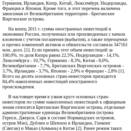
Германия, Ирландия, Кипр, Китай, Люксембург, Нидерланды,
Франция и Япония. Кроме того, в этот перечень включена
зависимая от Великобритании территория - Британские
Виргинские острова.
На конец 2011 г. сумма иностранных инвестиций в
экономике России, полученных или произведенных с начала
вложения с учетом погашения (выбытия), а также переоценки
и прочих изменений активов и обязательств составила 347161
млн. долл. [1]. Если принять этот объем инвестиций за
100,0%, то доля Кипра равна 22,5%, Нидерландов - 14,1%,
Люксембурга - 10,7%, Германии - 8,3%, Китая - 8,0%,
Великобритании - 7,7%, Британских Виргинских островов -
3,7%, Ирландии - 3,7%, Японии - 2,9% и Франции - 2,8% [1].
Всего на десять основных стран-инвесторов приходится
84,4% накопленных инвестиций иностранного
происхождения.
В настоящее время в узком круге основных стран-
инвесторов по сумме накопленных инвестиций к офшорным
зонам относятся Британские Виргинские острова, отдельные
административные единицы Великобритании (острова
Гернси, Джерси, Сарк в составе Нормандских островов,
остров Мэн), Дублин и Шеннон в Ирландии, Гонконг
(Сянган) и Макао (Аомынь) в Китае [2]. Ранее режим таких