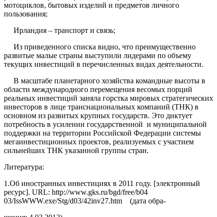
мотоциклов, бытовых изделий и предметов личного
пользования;
Ирландия – транспорт и связь;
Из приведенного списка видно, что преимущественно
развитые малые страны выступили лидерами по объему
текущих инвестиций в перечисленных видах деятельности.
В масштабе планетарного хозяйства командные высоты в
области международного перемещения весомых порций
реальных инвестиций заняла горстка мировых стратегических
инвесторов в лице транснациональных компаний (ТНК) в
основном из развитых крупных государств. Это диктует
потребность в усилении государственной и муниципальной
поддержки на территории Российской Федерации системы
мегаинвестиционных проектов, реализуемых с участием
сильнейших ТНК указанной группы стран.
Литература:
1.Об иностранных инвестициях в 2011 году. [электронный
ресурс]. URL: http://www.gks.ru/bgd/free/b04
03/IssWWW.exe/Stg/d03/42inv27.htm (дата обра-