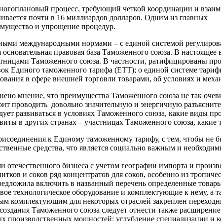
огоплановый процесс, требующий четкой координации и взаимо
нивается почти в 16 миллиардов долларов. Одним из главных
мущество и упрощение процедур.
ными международными нормами – с единой системой регулиров
 основательная правовая база Таможенного союза. В настоящее
тницами Таможенного союза. В частности, ратифицированы про
вок Единого таможенного тарифа (ЕТТ); о единой системе тари
ования в сфере внешней торговли товарами, об условиях и мех
нено мнение, что преимущества Таможенного союза не так очев
оит проводить довольно значительную и энергичную разъясните
едует развиваться в условиях Таможенного союза, какие виды пр
иты в других странах – участницах Таможенного союза, какие т
рисоединения к Единому таможенному тарифу, с тем, чтобы не б
твенные средства, что является социально важным и необходим
отечественного бизнеса с учетом географии импорта и произво
ков и соков ряд концентратов для соков, особенно из тропиче
дложила включить в названный перечень определенные товары.
овое технологическое оборудование и комплектующие к нему, а т
ым комплектующим для некоторых отраслей закреплен переходны
оздания Таможенного союза следует отнести также расширение
ых производственных мощностей; углубление специализации и к