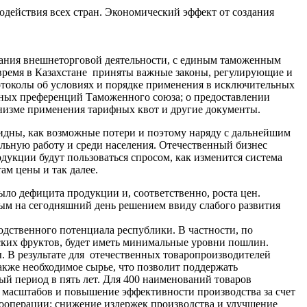
действия всех стран. Экономический эффект от создания
ания внешнеторговой деятельности, с единым таможенным
 время в Казахстане приняты важные законы, регулирующие и
токолы об условиях и порядке применения в исключительных
фных преференций Таможенного союза; о предоставлении
анизме применения тарифных квот и другие документы.
идны, как возможные потери и поэтому наряду с дальнейшим
льную работу и среди населения. Отечественный бизнес
одукции будут пользоваться спросом, как изменится система
ам цены и так далее.
ыло дефицита продукции и, соответственно, роста цен.
ым на сегодняшний день решением ввиду слабого развития
дственного потенциала республики. В частности, по
ских фруктов, будет иметь минимальные уровни пошлин.
 В результате для отечественных товаропроизводителей
акже необходимое сырье, что позволит поддержать
й период в пять лет. Для 400 наименований товаров
 масштабов и повышение эффективности производства за счет
ооперации; снижение издержек производства и улучшение