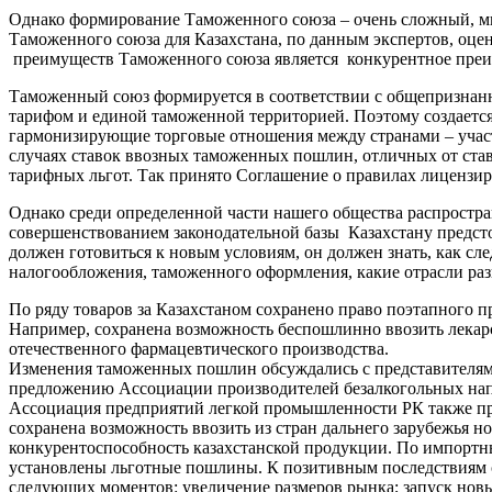
Однако формирование Таможенного союза – очень сложный, мн
Таможенного союза для Казахстана, по данным экспертов, оце
преимуществ Таможенного союза является конкурентное преи
Таможенный союз формируется в соответствии с общепризнан
тарифом и единой таможенной территорией. Поэтому создается
гармонизирующие торговые отношения между странами – учас
случаях ставок ввозных таможенных пошлин, отличных от ста
тарифных льгот. Так принято Соглашение о правилах лицензир
Однако среди определенной части нашего общества распростра
совершенствованием законодательной базы Казахстану предст
должен готовиться к новым условиям, он должен знать, как сл
налогообложения, таможенного оформления, какие отрасли разв
По ряду товаров за Казахстаном сохранено право поэтапного п
Например, сохранена возможность беспошлинно ввозить лекарс
отечественного фармацевтического производства.
Изменения таможенных пошлин обсуждались с представителями 
предложению Ассоциации производителей безалкогольных напит
Ассоциация предприятий легкой промышленности РК также пре
сохранена возможность ввозить из стран дальнего зарубежья н
конкурентоспособность казахстанской продукции. По импортн
установлены льготные пошлины. К позитивным последствиям с
следующих моментов: увеличение размеров рынка; запуск нов