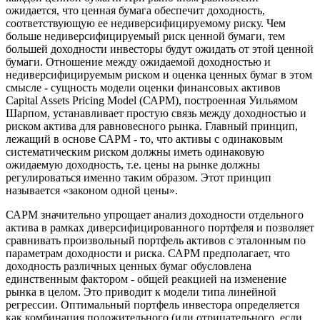
ожидается, что ценная бумага обеспечит доходность,
соответствующую ее недиверсифицируемому риску. Чем
больше недиверсифицируемый риск ценной бумаги, тем
большей доходности инвесторы будут ожидать от этой ценной
бумаги. Отношение между ожидаемой доходностью и
недиверсифицируемым риском и оценка ценных бумаг в этом
смысле - сущность модели оценки финансовых активов
Capital Assets Pricing Model (САРМ), построенная Уильямом
Шарпом, устанавливает простую связь между доходностью и
риском актива для равновесного рынка. Главный принцип,
лежащий в основе САРМ - то, что активы с одинаковым
систематическим риском должны иметь одинаковую
ожидаемую доходность, т.е. цены на рынке должны
регулироваться именно таким образом. Этот принцип
называется «законом одной цены».
САРМ значительно упрощает анализ доходности отдельного
актива в рамках диверсифицированного портфеля и позволяет
сравнивать произвольный портфель активов с эталонным по
параметрам доходности и риска. САРМ предполагает, что
доходность различных ценных бумаг обусловлена
единственным фактором - общей реакцией на изменение
рынка в целом. Это приводит к модели типа линейной
регрессии. Оптимальный портфель инвестора определяется
как комбинация положительного (или отрицательного, если