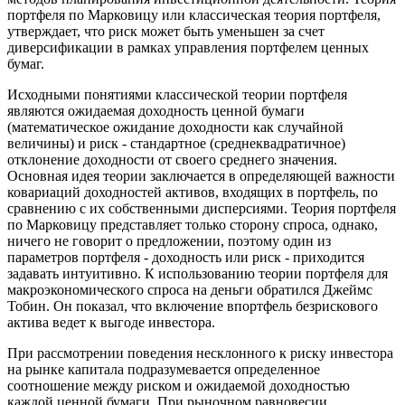
портфеля по Марковицу или классическая теория портфеля,
утверждает, что риск может быть уменьшен за счет
диверсификации в рамках управления портфелем ценных
бумаг.
Исходными понятиями классической теории портфеля
являются ожидаемая доходность ценной бумаги
(математическое ожидание доходности как случайной
величины) и риск - стандартное (среднеквадратичное)
отклонение доходности от своего среднего значения.
Основная идея теории заключается в определяющей важности
ковариаций доходностей активов, входящих в портфель, по
сравнению с их собственными дисперсиями. Теория портфеля
по Марковицу представляет только сторону спроса, однако,
ничего не говорит о предложении, поэтому один из
параметров портфеля
-
доходность или риск - приходится
задавать интуитивно. К использованию теории портфеля для
макроэкономического спроса на деньги обратился Джеймс
Тобин. Он показал, что включение в
портфель безрискового
актива ведет к выгоде инвестора.
При рассмотрении поведения несклонного к риску инвестора
на рынке капитала подразумевается определенное
соотношение между риском и ожидаемой доходностью
каждой ценной бумаги. При рыночном равновесии