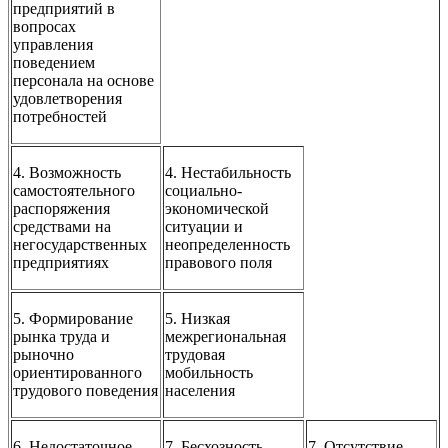
предприятий в
вопро­сах
управления
поведением
персонала на основе
удовлетворения
потребностей
4. Возможность
4. Нестабильность
самостоятельного
социально-
распоряжения
экономической
средствами на
ситуации и
негосударственных
неопределенность
предприятиях
правового поля
5. Формирование
5. Низкая
рынка труда и
межрегиональная
рыночно
трудовая
ориентированного
мобильность
трудового по­ведения
населения
6. Недостаточное
7. Бесхозность
7. Отсутствие