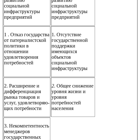
развитию
развитию
социальной
социальной
инфраструктуры
инфраструктуры
предприятий
предприятий
1 . Отказ государства
1. Отсутствие
от патерналистской
государственной
политики в
поддержки
отношении
имеющихся
удовлетворения
объектов
потребностей
социальной
инфраструктуры
2. Расширение и
2.
Общее снижение
дифференциация
уровня жизни и
рынка товаров и
уровня
услуг, удовлетворяю­
потребностей
щих потребности
населения
3. Некомпетентность
менеджеров
государственных