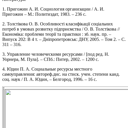
1. Пригожин А. И. Социология организации / А. И.
Пригожин – М.: Политиздат, 1983. – 236 с.
2. Толстікова О. В. Особливості класифікації соціальних
потреб в умовах розвитку підприємства / О. В. Толстікова //
Економіка: проблеми теорії та практики : зб. наук. пр. –
Випуск 202: В 4 т. – Дніпропетровськ: ДНУ, 2005. – Том 2. – С.
311 – 316.
3. Управление человеческими ресурсами / [под ред. Н.
Уорнера, М. Пула]. – СПб.: Питер, 2002. – 1200 с.
4. Юдин П. А. Социальные ресурсы местного
самоуправления: автореф.дис. на стиск. учен. степени канд.
соц. наук / П. А. Юдин, – Белгород, 1996. – 16 с.