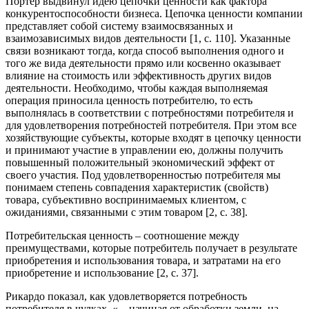
Портер выдвинул идею цепочки ценности как фактора
конкурентоспособности бизнеса. Цепочка ценности компании
представляет собой систему взаимосвязанных и
взаимозависимых видов деятельности [1, с. 110]. Указанные
связи возникают тогда, когда способ выполнения одного и
того же вида деятельности прямо или косвенно оказывает
влияние на стоимость или эффективность других видов
деятельности. Необходимо, чтобы каждая выполняемая
операция приносила ценность потребителю, то есть
выполнялась в соответствии с потребностями потребителя и
для удовлетворения потребностей потребителя. При этом все
хозяйствующие субъекты, которые входят в цепочку ценности
и принимают участие в управлении ею, должны получить
повышенный положительный экономический эффект от
своего участия. Под удовлетворенностью потребителя мы
понимаем степень совпадения характеристик (свойств)
товара, субъективно воспринимаемых клиентом, с
ожиданиями, связанными с этим товаром [2, с. 38].
Потребительская ценность – соотношение между
преимуществами, которые потребитель получает в результате
приобретения и использования товара, и затратами на его
приобретение и использование [2, с. 37].
Рикардо показал, как удовлетворяется потребность
потребителя в чулках, «…начиная от обработки земли, на