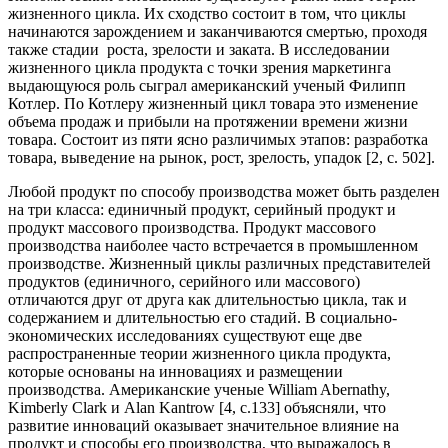
жизненного цикла. Их сходство состоит в том, что циклы
начинаются зарождением и заканчиваются смертью, проходя
также стадии роста, зрелости и заката. В исследовании
жизненного цикла продукта с точки зрения маркетинга
выдающуюся роль сыграл американский ученый Филипп
Котлер. По Котлеру жизненный цикл товара это изменение
объема продаж и прибыли на протяжении времени жизни
товара. Состоит из пяти ясно различимых этапов: разработка
товара, выведение на рынок, рост, зрелость, упадок [2, с. 502].
Любой продукт по способу производства может быть разделен
на три класса: единичный продукт, серийный продукт и
продукт массового производства. Продукт массового
производства наиболее часто встречается в промышленном
производстве. Жизненный циклы различных представителей
продуктов (единичного, серийного или массового)
отличаются друг от друга как длительностью цикла, так и
содержанием и длительностью его стадий. В социально-
экономических исследованиях существуют еще две
распространенные теории жизненного цикла продукта,
которые основаны на инновациях и размещении
производства. Американские ученые William Abernathy,
Kimberly Clark и Alan Kantrow [4, с.133] объясняли, что
развитие инноваций оказывает значительное влияние на
продукт и способы его производства, что выражалось в