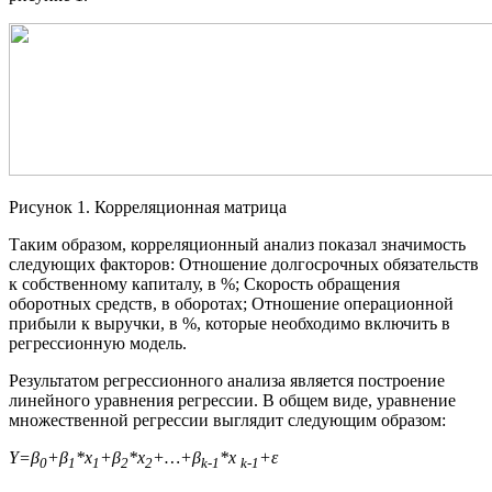
Рисунок 1. Корреляционная матрица
Таким образом, корреляционный анализ показал значимость
следующих факторов: Отношение долгосрочных обязательств
к собственному капиталу, в %; Скорость обращения
оборотных средств, в оборотах; Отношение операционной
прибыли к выручки, в %, которые необходимо включить в
регрессионную модель.
Результатом регрессионного анализа является построение
линейного уравнения регрессии. В общем виде, уравнение
множественной регрессии выглядит следующим образом:
Y
=β
+
β
*
x
+
β
*
x
+…+
β
*х
+ε
0
1
1
2
2
k
-1
k
-1