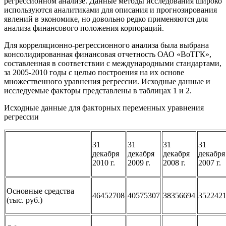
регрессионном анализе. Данные методы исследования широко
используются аналитиками для описания и прогнозирования
явлений в экономике, но довольно редко применяются для
анализа финансового положения корпораций.
Для корреляционно-регрессионного анализа была выбрана
консолидированная финансовая отчетность ОАО «ВоТГК»,
составленная в соответствии с международными стандартами,
за 2005-2010 годы с целью построения на их основе
множественного уравнения регрессии. Исходные данные и
исследуемые факторы представлены в таблицах 1 и 2.
Исходные данные для факторных переменных уравнения
регрессии
31
31
31
31
декабря
декабря
декабря
декабря
2010 г.
2009 г.
2008 г.
2007 г.
Основные средства
46452708
40575307
38356694
352242
(тыс. руб.)