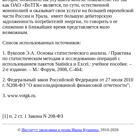
как ОАО «ВоТГК» является, по сути, естественной
монополией и оказывает свои услуги на большей европейской
части России и Урала, имеет большую дебиторскую
задолженность потребителей энергии, то говорить о ее
снижении в ближайшее время представляется мало
возможным.
Список использованных источников:
1. Вуколов Э.А. Основы статистического анализа. / Практика
по статистическим методам и исследованию операций с
использованием пакетов Statistica и Excel.: учебное пособие. –
2-е издание. – М.: Форум, 2008, С-464;
2. Федеральный закон Российской Федерации от 27 июля 2010
г. N208-ФЗ "О консолидированной финансовой отчетности";
3. www.votgk.ru.
[1] п. 2 ст. 1 Закона N 208-ФЗ
©
Институт экономики и права Ивана Кушнира
, 2010
-2026