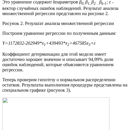
Это уравнение содержит
k
параметров
β
β
β
β
; ε
-
0,
1,
2…
k
-1
вектор случайных ошибок наблюдений. Результат анализа
множественной регрессии представлен на рисунке 2.
Рисунок 2. Результат анализа множественной регрессии
Построим уравнение регрессии по полученным данным:
Y
=1172832-202949*
x
+439493*
x
+467585
x
+
ε
1
2
3
Коэффициент детерминации для этой модели имеет
достаточно хорошее значение и описывает 94,99% доли
ошибок наблюдений, которые объясняются уравнением
регрессии.
Теперь проверим гипотезу о нормальном распределении
остатков. Результаты выполнения процедуры представлены на
специальном графике (рисунок 3).