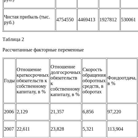
Чистая прибыль (тыс.
4754550
4469413
1927812
530061
руб.)
Таблица 2
Рассчитанные факторные переменные
Отношение
Отношение
Скорость
долгосрочных
краткосрочных
обращения
обязательств
Фондоотдача,
Годы
обязательств к
оборотных
к
в %
собственному
средств, в
собственному
капиталу, в %
оборотах
капиталу, в %
2006
2,129
21,357
6,856
97,220
2007
22,611
23,828
5,321
113,904