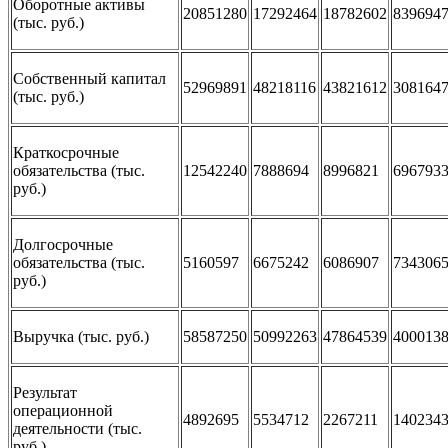
Оборотные активы
20851280
17292464
18782602
839694
(тыс. руб.)
Собственный капитал
52969891
48218116
43821612
308164
(тыс. руб.)
Краткосрочные
обязательства (тыс.
12542240
7888694
8996821
696793
руб.)
Долгосрочные
обязательства (тыс.
5160597
6675242
6086907
734306
руб.)
Выручка (тыс. руб.)
58587250
50992263
47864539
400013
Результат
операционной
4892695
5534712
2267211
140234
деятельности (тыс.
руб.)