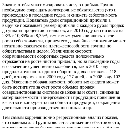
Значит, чтобы максимизировать чистую прибыль Группе
необходимо сокращать долгосрочные обязательства (что и
происходило в последние годы), и снижать себестоимость
продукции. Показатель доли операционной прибыли в
выручке показывает размер прибыли с каждого рубля продаж
до уплаты процентов и налогов, а в 2010 году он снизился на
23% с 10,85% до 8,35%, тем самым уменьшившись за счет
роста себестоимости, причем его дальнейшее снижение может
негативно сказаться на платежеспособности группы по
обязательствам в целом. Увеличение скорости
оборачиваемости оборотных средств положительно
отражается на росте чистой прибыли, но за последние годы
его значение существенно колеблется, так в 2010 году
продолжительность одного оборота в днях составляла 118
дней, в то время как в 2009 году 127 дней, а в 2008 году 102
дня. Ускорение оборачиваемости оборотных средств может
быть достигнуто за счет роста объемов продаж;
совершенствования системы снабжения и сбыта; снижения
материалоемкости и энергоемкости продукции; повышения
качества и конкурентоспособности продукции; сокращения
длительности производственного цикла и пр.
Тем самым корреляционно-регрессионный анализ показал,
что главным для Группы является снижение себестоимости,
которое позволило бы улучшить многие показатели. Но так