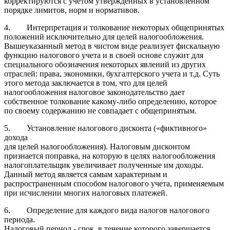
корректируются с учетом утвержденных в установленном
порядке лимитов, норм и нормативов.
4. Интерпретация и толкование некоторых общепринятых
положений исключительно для целей налогообложения.
Вышеуказанный метод в чистом виде реализует фискальную
функцию налогового учета и в своей основе служит для
специального обозначения некоторых явлений из других
отраслей: права, экономики, бухгалтерского учета и т.д. Суть
этого метода заключается в том, что для целей
налогообложения налоговое законодательство дает
собственное толкование какому-либо определению, которое
по своему содержанию не совпадает с общепринятым.
5. Установление налогового дисконта («фиктивного»
дохода
для целей налогообложения). Налоговым дисконтом
признается поправка, на которую в целях налогообложения
налогоплательщик увеличивает полученные им доходы.
Данный метод является самым характерным и
распространенным способом налогового учета, применяемым
при исчислении многих налоговых платежей.
6. Определение для каждого вида налогов налогового
периода.
Налоговый период - срок, в течение которого завершается