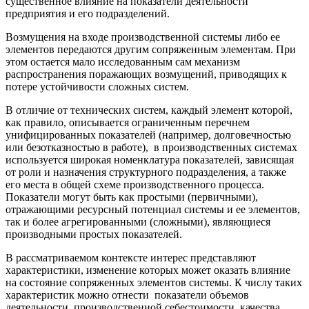
существенное влияние на показатели деятельности
предприятия и его подразделений.
Возмущения на входе производственной системы либо ее
элементов передаются другим сопряженным элементам. При
этом остается мало исследованным сам механизм
распространения поражающих возмущений, приводящих к
потере устойчивости сложных систем.
В отличие от технических систем, каждый элемент которой,
как правило, описывается ограниченным перечнем
унифицированных показателей (например, долговечностью
или безотказностью в работе), в производственных системах
используется широкая номенклатура показателей, зависящая
от роли и назначения структурного подразделения, а также
его места в общей схеме производственного процесса.
Показатели могут быть как простыми (первичными),
отражающими ресурсный потенциал системы и ее элементов,
так и более агрегированными (сложными), являющиеся
производными простых показателей.
В рассматриваемом контексте интерес представляют
характеристики, изменение которых может оказать влияние
на состояние сопряженных элементов системы. К числу таких
характеристик можно отнести показатели объемов
деятельности, производственной себестоимости, качества