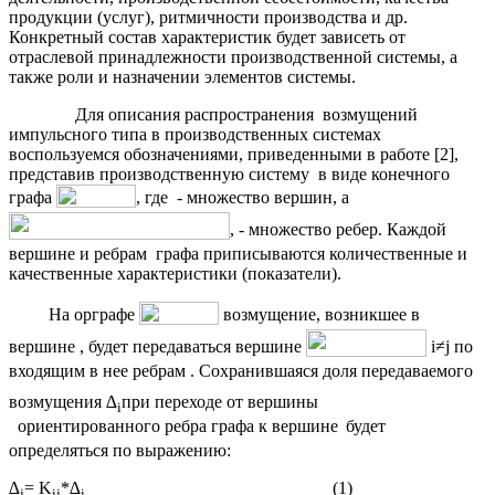
продукции (услуг), ритмичности производства и др.
Конкретный состав характеристик будет зависеть от
отраслевой принадлежности производственной системы, а
также роли и назначении элементов системы.
Для описания распространения возмущений
импульсного типа в производственных системах
воспользуемся обозначениями, приведенными в работе [2],
представив производственную систему в виде конечного
графа
, где
- множество вершин, а
,
- множество ребер. Каждой
вершине и ребрам графа приписываются количественные и
качественные характеристики (показатели).
На орграфе
возмущение, возникшее в
вершине
, будет передаваться вершине
i≠j по
входящим в нее ребрам
. Сохранившаяся доля передаваемого
возмущения ∆
при переходе от вершины
i
ориентированного ребра графа
к вершине
будет
определяться по выражению:
∆
= K
*∆
(1)
j
ij
i