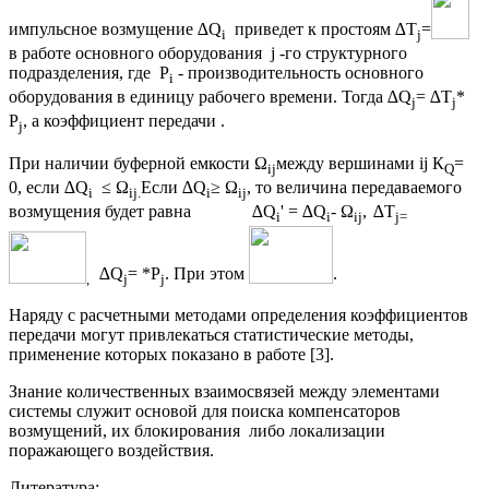
импульсное возмущение ∆Q
приведет к простоям ∆T
=
i
j
в работе основного оборудования j -го структурного
подразделения, где P
- производительность основного
i
оборудования в единицу рабочего времени. Тогда ∆Q
= ∆T
*
j
j
P
, а коэффициент передачи
.
j
При наличии буферной емкости Ω
между вершинами ij К
=
ij
Q
0, если ∆Q
≤ Ω
Если ∆Q
≥ Ω
, то величина передаваемого
i
ij
.
i
ij
возмущения будет равна ∆Q
' = ∆Q
- Ω
,
∆T
i
i
ij
j
=
∆Q
=
*P
. При этом
.
,
j
j
Наряду с расчетными методами определения коэффициентов
передачи могут привлекаться статистические методы,
применение которых показано в работе [3].
Знание количественных взаимосвязей между элементами
системы служит основой для поиска компенсаторов
возмущений, их блокирования либо локализации
поражающего воздействия.
Литература: