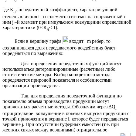
где К
- передаточный коэффициент, характеризующий
ij
степень влияния i –го элемента системы на сопряженный с
ним j –й элемент при импульсном возмущении определенной
характеристики (0≤К
≤ 1).
ij
Если в вершину графа
входит m ребер, то
сохранившаяся доля передаваемого воздействия будет
определяться по выражению:
Для определения передаточных функций могут
использоваться детерминированные (расчетные) либо
статистические методы. Выбор конкретного метода
определяется природой показателя и особенностями
организации производства.
Так, для определения передаточной функции по
показателю объема производства продукции могут
привлекаться расчетные методы. Обозначим через ∆Q
i
отрицательное возмущение в объемах выпуска продукции с
точкой приложения в вершине i, которое будет передаваться
вершине j. При отсутствии буферных емкостей (т.е. при
жестких связях между вершинами) отрицательное