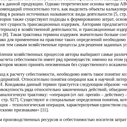
я к данной продукции. Однако теоретические основы метода ABC-
екомендаций относительно того, как выделить объекты калькули
ng в разных источниках называются: виды деятельности [5, стр. 
кой теории также существуют подходы к формированию затрат, осн
ируют сущность трансакционных издержек. Авторами предлагает
атериала) в хозяйственной деятельности, и трансакционные изде
[8]. Такая трактовка термина издержек значительно больше соот
ако для применения на практике таких определений необходимо 
чив тем самым хозяйственные процессы для решения заданных уп
ления хозяйственных процессов авторы выбирают самые различн
асчета себестоимости имеет ряд преимуществ: именно на этом ур
кторов можно принять неизменным без существенного искажения
од к расчету себестоимости, необходимо иметь такое понятие хо
приятий. Относительно понятия операции как в научной литера
И. Кондакова данный термин трактуется следующим образом: «опе
 совокупность ряда относительно законченных действий, объеди
 аналогичную трактовку: «операция (от лат. operatio – действие
, стр. 927]. Существуют и специальные определения понятия, к
ия – технологическая операция, характеризуемая единством со
скими признаками» [11].
 производственных ресурсов и себестоимостью носителя затрат