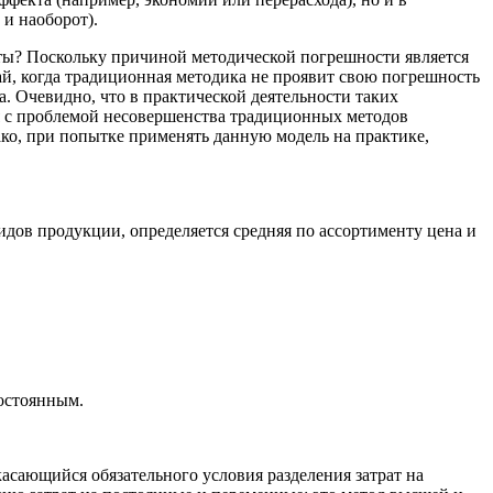
 и наоборот).
аты? Поскольку причиной методической погрешности является
й, когда традиционная методика не проявит свою погрешность
. Очевидно, что в практической деятельности таких
я с проблемой несовершенства традиционных методов
ако, при попытке применять данную модель на практике,
идов продукции, определяется средняя по ассортименту цена и
постоянным.
сающийся обязательного условия разделения затрат на