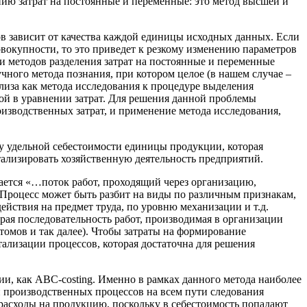
ию затрат на постоянные и переменные: это метод высшей и
ов зависит от качества каждой единицы исходных данных. Если
овокупности, то это приведет к резкому изменению параметров
и методов разделения затрат на постоянные и переменные
чного метода познания, при котором целое (в нашем случае –
лиза как метода исследования к процедуре выделения
ой в уравнении затрат. Для решения данной проблемы
оизводственных затрат, и применение метода исследования,
у удельной себестоимости единицы продукции, которая
тализировать хозяйственную деятельность предприятий.
мается «…поток работ, проходящий через организацию,
. Процесс может быть разбит на виды по различным признакам,
ействия на предмет труда, по уровню механизации и т.д.
ая последовательность работ, производимая в организации
атомов и так далее). Чтобы затраты на формирование
ализации процессов, которая достаточна для решения
ии, как ABC-costing. Именно в рамках данного метода наиболее
и производственных процессов на всем пути следования
 расходы на продукцию, поскольку в себестоимость попадают