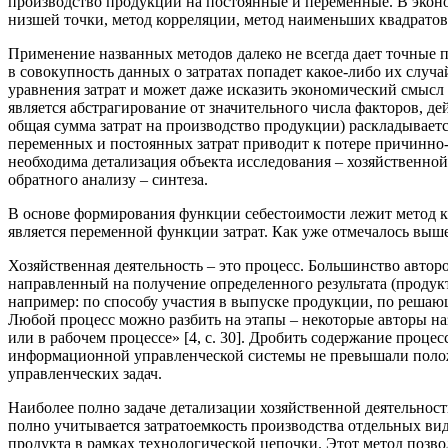
производство продукции на постоянные и переменные. В эконо
низшей точки, метод корреляции, метод наименьших квадратов 
Применение названных методов далеко не всегда дает точные 
в совокупность данных о затратах попадет какое-либо их случ
уравнения затрат и может даже исказить экономический смысл
является абстрагирование от значительного числа факторов, д
общая сумма затрат на производство продукции) раскладываетс
переменных и постоянных затрат приводит к потере причинно
необходима детализация объекта исследования – хозяйственной
обратного анализу – синтеза.
В основе формирования функции себестоимости лежит метод ка
является переменной функции затрат. Как уже отмечалось выш
Хозяйственная деятельность – это процесс. Большинство автор
направленный на получение определенного результата (продукт
например: по способу участия в выпуске продукции, по решающ
Любой процесс можно разбить на этапы – некоторые авторы на
или в рабочем процессе» [4, с. 30]. Дробить содержание проце
информационной управленческой системы не превышали положи
управленческих задач.
Наиболее полно задаче детализации хозяйственной деятельност
полно учитывается затратоемкость производства отдельных вид
продукта в рамках технологической цепочки. Этот метод позво