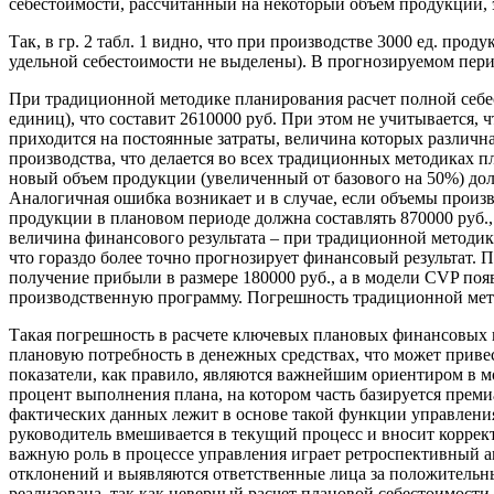
себестоимости, рассчитанный на некоторый объем продукции,
Так, в гр. 2 табл. 1 видно, что при производстве 3000 ед. пр
удельной себестоимости не выделены). В прогнозируемом пери
При традиционной методике планирования расчет полной себе
единиц), что составит 2610000 руб. При этом не учитывается, 
приходится на постоянные затраты, величина которых различна
производства, что делается во всех традиционных методиках 
новый объем продукции (увеличенный от базового на 50%) долже
Аналогичная ошибка возникает и в случае, если объемы произ
продукции в плановом периоде должна составлять 870000 руб., 
величина финансового результата – при традиционной методике
что гораздо более точно прогнозирует финансовый результат.
получение прибыли в размере 180000 руб., а в модели CVP поя
производственную программу. Погрешность традиционной метод
Такая погрешность в расчете ключевых плановых финансовых 
плановую потребность в денежных средствах, что может прив
показатели, как правило, являются важнейшим ориентиром в м
процент выполнения плана, на котором часть базируется преми
фактических данных лежит в основе такой функции управления
руководитель вмешивается в текущий процесс и вносит корре
важную роль в процессе управления играет ретроспективный а
отклонений и выявляются ответственные лица за положительны
реализована, так как неверный расчет плановой себестоимости