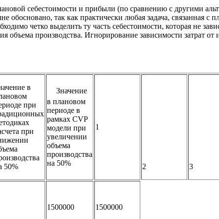
лановой себестоимости и прибыли (по сравнению с другими аль
е обосновано, так как практически любая задача, связанная с 
бходимо четко выделить ту часть себестоимости, которая не зави
ия объема производства. Игнорирование зависимости затрат от
начение в
Значение
лановом
в плановом
ериоде при
периоде в
радиционных
рамках CVP
етодиках
1
модели при
асчета при
увеличении
нижении
объема
бъема
производства
роизводства
на 50%
а 50%
2
3
1500000
1500000