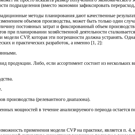
сти подразделения (вместо экономии зафиксировать перерасход,
 традиционные методы планирования дают качественные результ
зменением объемов производства, может быть только один случа
еличину постоянных затрат и фиксированный объем производства
тов при планировании хозяйственной деятельности сталкиваетс
ти модели CVP, которая эти погрешности должна устранять. Одн
ких и практических разработок, а именно [1, 2]:
оянными.
вид продукции. Либо, если ассортимент состоит из нескольких в
дства.
.
ов производства (релевантного диапазона).
твенных мощностей в течение анализируемого периода остается 
жность применения модели CVP на практике, является п. 4, ка