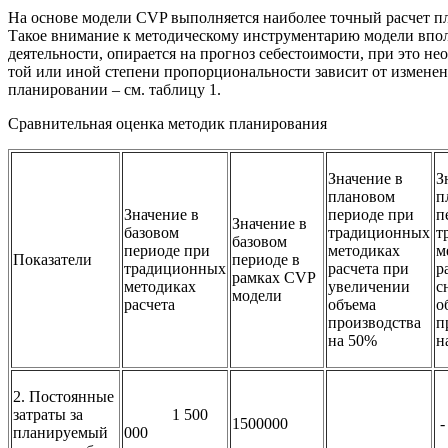
На основе модели CVP выполняется наиболее точный расчет п
Такое внимание к методическому инструментарию модели вполн
деятельности, опирается на прогноз себестоимости, при это нео
той или иной степени пропорциональности зависит от изменен
планировании – см. таблицу 1.
Сравнительная оценка методик планирования
Значение в
З
плановом
п
Значение в
периоде при
п
Значение в
базовом
традиционных
т
базовом
периоде при
методиках
м
Показатели
периоде в
традиционных
расчета при
р
рамках CVP
методиках
увеличении
с
модели
расчета
объема
о
производства
п
на 50%
н
2. Постоянные
затраты за
1 500
1500000
-
планируемый
000