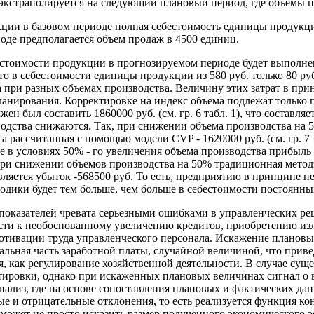
 экстраполируется на следующий плановый период, где объемы 
одукции в базовом периоде полная себестоимость единицы продукц
оде предполагается объем продаж в 4500 единиц.
стоимости продукции в прогнозируемом периоде будет выполнен
что в себестоимости единицы продукции из 580 руб. только 80 ру
 при разных объемах производства. Величину этих затрат в при
планирования. Корректировке на индекс объема подлежат только 
н был составить 1860000 руб. (см. гр. 6 табл. 1), что составля
водства снижаются. Так, при снижении объема производства на
а рассчитанная с помощью модели CVP - 1620000 руб. (см. гр. 7 
 в условиях 50% - го увеличения объема производства прибыль с
 При снижении объемов производства на 50% традиционная метод
вляется убыток -568500 руб. То есть, предприятию в принципе н
ики будет тем больше, чем больше в себестоимости постоянных
показателей чревата серьезными ошибками в управленческих ре
ести к необоснованному увеличению кредитов, приобретению из
отивации труда управленческого персонала. Искажение плановы
альная часть заработной платы, случайной величиной, что прив
, как регулирование хозяйственной деятельности. В случае су
ктировки, однако при искаженных плановых величинах сигнал о
нализ, где на основе сопоставления плановых и фактических д
е и отрицательные отклонения, то есть реализуется функция ко
 может не просто исказить размер полученного экономического э