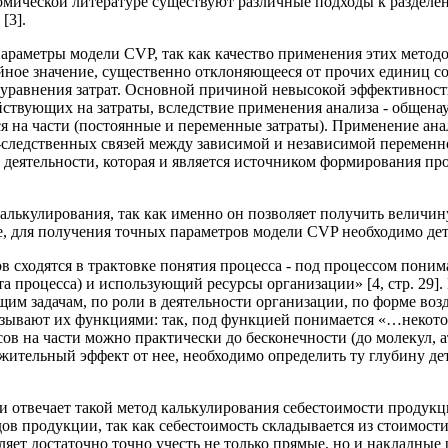
мической литературе существуют различные подходы к разделен
[3].
параметры модели CVP, так как качество применения этих метод
айное значение, существенно отклоняющееся от прочих единиц с
 уравнения затрат. Основной причиной невысокой эффективност
ействующих на затраты, вследствие применения анализа - общенау
я на части (постоянные и переменные затраты). Применение ана
-следственных связей между зависимой и независимой переменн
 деятельности, которая и является источником формирования пр
лькулирования, так как именно он позволяет получить величин
е, для получения точных параметров модели CVP необходимо де
ов сходятся в трактовке понятия процесса - под процессом пони
а процесса) и использующий ресурсы организации» [4, стр. 29]
им задачам, по роли в деятельности организации, по форме возд
зывают их функциями: так, под функцией понимается «…некотор
ссов на части можно практически до бесконечности (до молекул, 
тельный эффект от нее, необходимо определить ту глубину дет
и отвечает такой метод калькулирования себестоимости продукц
ов продукции, так как себестоимость складывается из стоимост
ляет достаточно точно учесть не только прямые, но и накладные