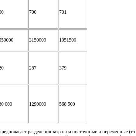
00
700
701
050000
3150000
1051500
20
287
379
80 000
1290000
568 500
редполагает разделения затрат на постоянные и переменные (то 