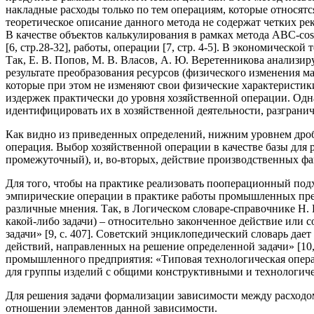
накладные расходы только по тем операциям, которые относятс
теоретическое описание данного метода не содержат четких р
В качестве объектов калькулирования в рамках метода ABC-costi
[6, стр.28-32], работы, операции [7, стр. 4-5]. В экономичес
Так, Е. В. Попов, М. В. Власов, А. Ю. Веретенникова анализ
результате преобразования ресурсов (физического изменения м
которые при этом не изменяют свои физические характеристики 
издержек практически до уровня хозяйственной операции. Одн
идентифицировать их в хозяйственной деятельности, разграни
Как видно из приведенных определений, нижним уровнем дроб
операция. Выбор хозяйственной операции в качестве базы для р
промежуточный), и, во-вторых, действие производственных фа
Для того, чтобы на практике реализовать пооперационный подх
эмпирические операции в практике работы промышленных пред
различные мнения. Так, в Логическом словаре-справочнике Н. 
какой-либо задачи) – относительно законченное действие или
задачи» [9, с. 407]. Советский энциклопедический словарь дает
действий, направленных на решение определенной задачи» [10
промышленного предприятия: «Типовая технологическая операц
для группы изделий с общими конструктивными и технологиче
Для решения задачи формализации зависимости между расходом
отношении элементов данной зависимости.