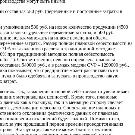
производства могут быть иными.
ии составила 580 руб. (переменные и постоянные затраты в
 умножением 580 руб. на новое количество продукции (4500
б. составляют удельные переменные затраты, и 500 руб.
нципе нельзя умножать на индекс изменения объема
переменные затраты. Размер полной плановой себестоимости на
ет 71% от заявленного расчета в традиционной методике.
 50% при традиционной методике полная себестоимость
табл. 1). Соответственно, неверно определена плановая
оставила 540000 руб., а в рамках модели CVP – 1290000 руб.,
ика показывает, что предприятие может рассчитывать на
е нужно было одобрять и запускать в производство такую
 затрат.
шениях. Так, завышение плановой себестоимости увеличивает
лишних материальных ценностей. Кроме того, плановые
х данных как в большую, так и в меньшую сторону сделает
едет к демотивации персонала. Сопоставление плановых и
щественного отклонения фактических данных от плановых
 возникновении отклонений будет ложный. Помимо этого,
анных за уже прошедший период времени проводится анализ
нтроля. Эта функция также не может быть эффективно
ффекта (например, экономии или перерасхода), но и в