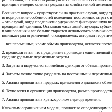
принципе неверно оценить результаты хозяйственной деятельно
Возникает вопрос – существуют ли на практике случаи, когда
игнорирование особенностей поведения постоянных затрат с и
– это случай, когда предприятие удерживает фиксированную в
предприятий единицы. Остальная масса хозяйствующих субъек
планирования и все больше старается использовать возможнос
возникает ряд ограничений, оговариваемых авторами теоретичес
1. все переменные, кроме объема производства, остаются пост
2. предполагается, что предприятие производит единственный 
средние удельные переменные затраты.
3. Затраты и выручка есть линейная функция от объема произво
4. Затраты можно точно разделить на постоянные и переменные
5. Анализ проводится в пределах приемлемого диапазона объем
6. Технология и организация производства, размер производс
7. Анализ проводится в краткосрочном периоде времени.
Ключевым ограничением модели, полностью определяющим возмо