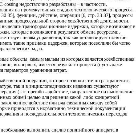
costing недостаточно разработаны – в частности,
рования на промежуточных стадиях технологического процесса.
30-35], функции, действие, операции [6, стр. 33-37], процессы
ованные процессуальной стороне хозяйственной деятельности.
ся выделять трансформационные издержки, которые возникают в
ржки, которые возникают в результате обмена ресурсами,
ветствует целям управления, так как детализирует понятие
иметь такие признаки издержек, которые позволили бы четко
равленческих задач.
ые объекты, самым малым из которых является хозяйственная
овне, во-первых, имеется результат процесса (пусть даже
 параметров уравнения затрат.
зяйственной операции, которое позволит точно разграничить
туре, так и в энциклопедических изданиях существуют
рация (лат. operatio – действие, направленное на выполнение
ненных общей целью для решения какой-либо конкретной
) – законченное действие или ряд связанных между собой
оторые приводятся в нормативно-технической документации
держания и последовательности технологических переходов
 необходимо выполнить анализ понятийного аппарата в