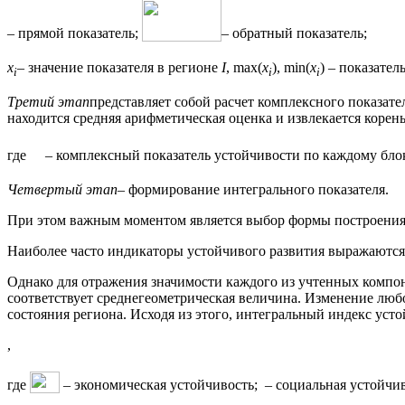
– прямой показатель;
– обратный показатель;
x
– значение показателя в регионе
I
, max(
x
), min(
x
) – показате
i
i
i
Третий этап
представляет собой расчет комплексного показате
находится средняя арифметическая оценка и извлекается коре
где
– комплексный показатель устойчивости по каждому блок
Четвертый этап
– формирование интегрального показателя.
При этом важным моментом является выбор формы построения 
Наиболее часто индикаторы устойчивого развития выражаются 
Однако для отражения значимости каждого из учтенных компон
соответствует среднегеометрическая величина. Изменение лю
состояния региона. Исходя из этого, интегральный индекс ус
,
где
– экономическая устойчивость;
– социальная устойчи