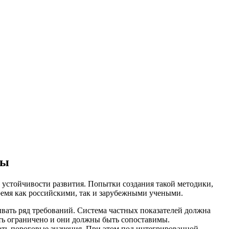
мы
устойчивости развития. Попытки создания такой методики,
ремя как российскими, так и зарубежными учеными.
тывать ряд требований. Система частных показателей должна
ть ограничено и они должны быть сопоставимы.
ать пороговые значения. При этом под интегрированной