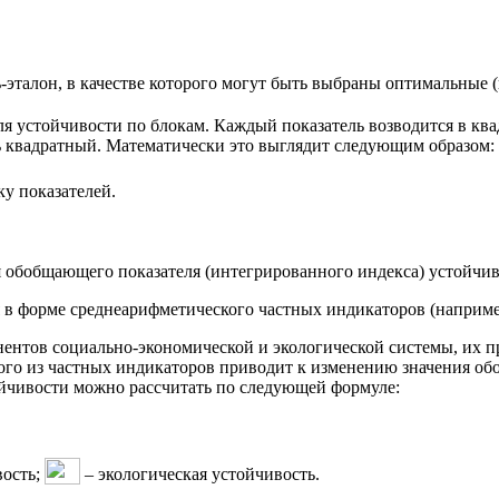
ль-эталон, в качестве которого могут быть выбраны оптимальные 
ля устойчивости по блокам. Каждый показатель возводится в ква
нь квадратный. Математически это выглядит следующим образом:
у показателей.
обобщающего показателя (интегрированного индекса) устойчив
в форме среднеарифметического частных индикаторов (например
ентов социально-экономической и экологической системы, их пр
бого из частных индикаторов приводит к изменению значения о
тойчивости можно рассчитать по следующей формуле:
вость;
– экологическая устойчивость.