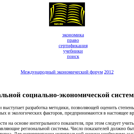
экономика
право
сертификация
учебники
поиск
Международный экономический форум
2012
альной социально-экономической систе
 выступает разработка методики, позволяющей оценить степень 
ных и экологических факторов, предпринимаются в настоящее в
ости на основе интегрального показателя, при этом следует учи
авляющие региональной системы. Число показателей должно бы
тупна. Для интерпретации интегральной оценки необходимо зад