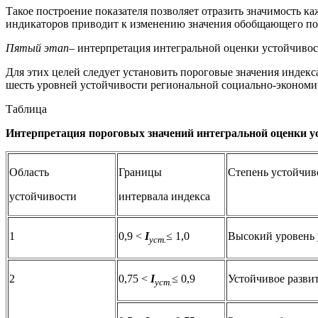
Такое построение показателя позволяет отразить значимость 
индикаторов приводит к изменению значения обобщающего пок
Пятый этап
– интерпретация интегральной оценки устойчивос
Для этих целей следует установить пороговые значения индекс
шесть уровней устойчивости региональной социально-экономич
Таблица
Интерпретация пороговых значений интегральной оценки у
Область
Границы
Степень устойчив
устойчивости
интервала индекса
1
0,9 <
I
≤ 1,0
Высокий уровень 
уст.
2
0,75 <
I
≤ 0,9
Устойчивое разви
уст.