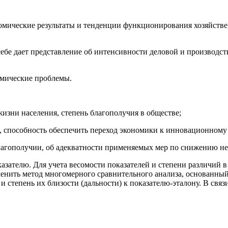
номические результаты и тенденции функционирования хозяйстве
 себе дает представление об интенсивности деловой и производ
омические проблемы.
изни населения, степень благополучия в обществе;
а, способность обеспечить переход экономики к инновационному
благополучии, об адекватности применяемых мер по снижению н
азателю. Для учета весомости показателей и степени различий в 
енить метод многомерного сравнительного анализа, основанный
и степень их близости (дальности) к показателю-эталону. В св