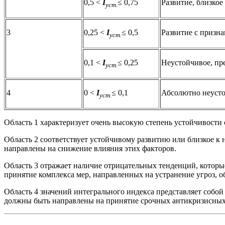
0,5 <
I
≤ 0,75
Развитие, близкое
уст.
3
0,25 <
I
≤ 0,5
Развитие с призн
уст.
0,1 <
I
≤ 0,25
Неустойчивое, пр
уст.
4
0 <
I
≤ 0,1
Абсолютно неусто
уст.
Область 1 характеризует очень высокую степень устойчивости
Область 2 соответствует устойчивому развитию или близкое к
направлены на снижение влияния этих факторов.
Область 3 отражает наличие отрицательных тенденций, которые
принятие комплекса мер, направленных на устранение угроз, о
Область 4 значений интегрального индекса представляет собой
должны быть направлены на принятие срочных антикризисных