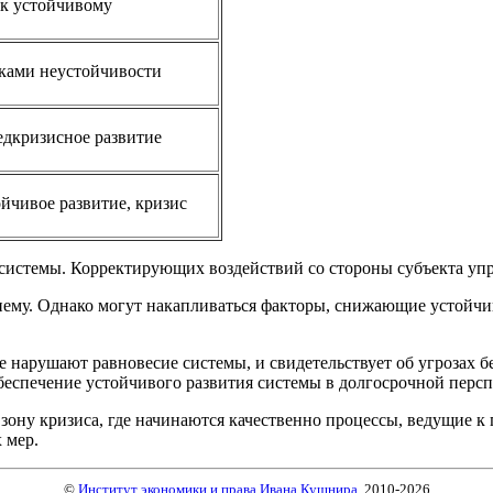
 к устойчивому
аками неустойчивости
едкризисное развитие
йчивое развитие, кризис
 системы. Корректирующих воздействий со стороны субъекта упр
 нему. Однако могут накапливаться факторы, снижающие устойч
 нарушают равновесие системы, и свидетельствует об угрозах б
беспечение устойчивого развития системы в долгосрочной персп
 зону кризиса, где начинаются качественно процессы, ведущие к
 мер.
©
Институт экономики и права Ивана Кушнира
, 2010
-2026