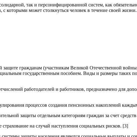
олидарной, так и персонифицированной систем, как обязательно
, с которыми может столкнуться человек в течение своей жизни
защите гражданам (участникам Великой Отечественной войны, 
ециальным государственным пособием. Виды и размеры таких п
отчислений работодателей и работников, предназначено для доп
гулирования процессов создания пенсионных накоплений кажды
тельной защиты отдельным категориям граждан за счет средств
 страхование на случай наступления социальных рисков. [3]
темы защиты населения являются социальные выплаты и соц