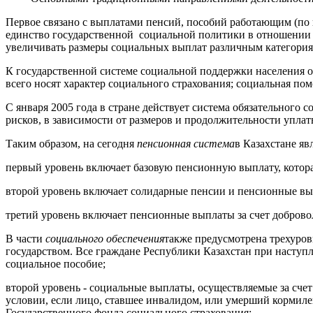
Первое связано с выплатами пенсий, пособий работающим (по 
единство государственной социальной политики в отношении 
увеличивать размеры социальных выплат различным категория
К государственной системе социальной поддержки населения о
всего носят характер социального страхования; социальная пом
С января 2005 года в стране действует система обязательног
рисков, в зависимости от размеров и продолжительности упла
Таким образом, на сегодня
пенсионная система
в Казахстане яв
первый уровень включает базовую пенсионную выплату, котор
второй уровень включает солидарные пенсии и пенсионные вы
третий уровень включает пенсионные выплаты за счет добров
В части
социального обеспечения
также предусмотрена трехуров
государством. Все граждане Республики Казахстан при наступл
социальное пособие;
второй уровень - социальные выплаты, осуществляемые за сче
условии, если лицо, ставшее инвалидом, или умерший кормиле
Государственного фонда социального страхования;