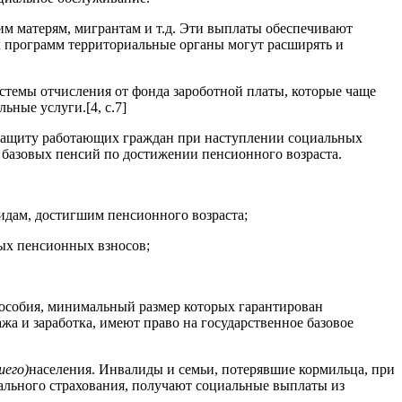
им матерям, мигрантам и т.д. Эти выплаты обеспечивают
 программ территориальные органы могут расширять и
стемы отчисления от фонда зароботной платы, которые чаще
ьные услуги.[4, с.7]
ую защиту работающих граждан при наступлении социальных
а базовых пенсий по достижении пенсионного возраста.
идам, достигшим пенсионного возраста;
ых пенсионных взносов;
пособия, минимальный размер которых гарантирован
жа и заработка, имеют право на государственное базовое
шего)
населения. Инвалиды и семьи, потерявшие кормильца, при
иального страхования, получают социальные выплаты из