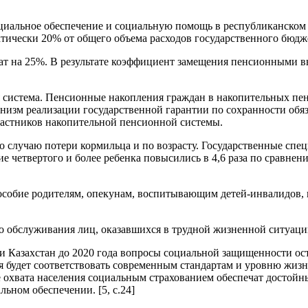
циальное обеспечение и социальную помощь в республиканском б
актически 20% от общего объема расходов государственного бюд
ат на 25%. В результате коэффициент замещения пенсионными 
 система. Пенсионные накопления граждан в накопительных пе
низм реализации государственной гарантии по сохранности обя
частников накопительной пенсионной системы.
о случаю потери кормильца и по возрасту. Государственные спе
е четвертого и более ребенка повысились в 4,6 раза по сравнен
пособие родителям, опекунам, воспитывающим детей-инвалидов, 
 обслуживания лиц, оказавшихся в трудной жизненной ситуаци
и Казахстан до 2020 года вопросы социальной защищенности ос
я будет соответствовать современным стандартам и уровню жиз
охвата населения социальным страхованием обеспечат достойны
ьном обеспечении. [5, с.24]