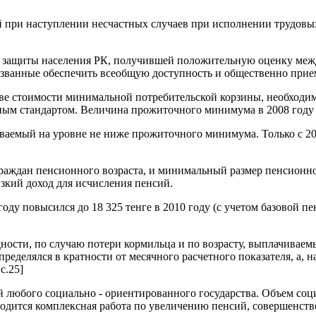
ий при наступлении несчастных случаев при исполнении трудов
защиты населения РК, получившей положительную оценку между
званные обеспечить всеобщую доступность и общественно прие
е стоимости минимальной потребительской корзины, необходимо
ым стандартом. Величина прожиточного минимума в 2008 году – 1
ваемый на уровне не ниже прожиточного минимума. Только с 20
х граждан пенсионного возраста, и минимальный размер пенсио
зкий доход для исчисления пенсий.
оду повысился до 18 325 тенге в 2010 году (с учетом базовой
ности, по случаю потери кормильца и по возрасту, выплачивае
делялся в кратности от месячного расчетного показателя, а, на
с.25]
 любого социально - ориентированного государства. Объем соц
водится комплексная работа по увеличению пенсий, совершенс