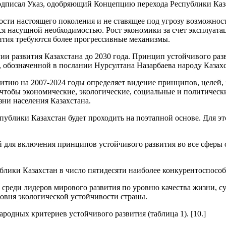
 подписал Указ, одобряющий Концепцию перехода Республики Каз
ости настоящего поколения и не ставящее под угрозу возможнос
ся насущной необходимостью. Рост экономики за счет эксплуата
вития требуются более прогрессивные механизмы.
ии развития Казахстана до 2030 года. Принцип устойчивого раз
 обозначенной в послании Нурсултана Назарбаева народу Казахст
итию на 2007-2024 годы определяет видение принципов, целей,
, чтобы экономические, экологические, социальные и политичес
ни населения Казахстана.
публики Казахстан будет проходить на поэтапной основе. Для 
ий для включения принципов устойчивого развития во все сфер
ублики Казахстан в число пятидесяти наиболее конкурентоспосо
ы среди лидеров мирового развития по уровню качества жизни, 
овня экологической устойчивости страны.
родных критериев устойчивого развития (таблица 1). [10.]