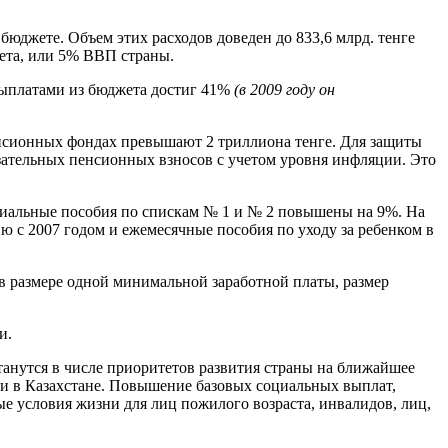
юджете. Объем этих расходов доведен до 833,6 млрд. тенге
жета, или 5% ВВП страны.
выплатами из бюджета достиг 41%
(в 2009 году он
нсионных фондах превышают 2 триллиона тенге. Для защиты
зательных пенсионных взносов с учетом уровня инфляции. Это
циальные пособия по спискам № 1 и № 2 повышены на 9%. На
ию с 2007 годом и ежемесячные пособия по уходу за ребенком в
в размере одной минимальной заработной платы, размер
и.
танутся в числе приоритетов развития страны на ближайшее
ни в Казахстане. Повышение базовых социальных выплат,
е условия жизни для лиц пожилого возраста, инвалидов, лиц,