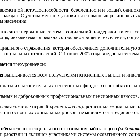
временной нетрудоспособности, беременности и родам), одинок
граждан. С учетом местных условий и с помощью региональных
м населения.
тносятся: первычные системы социальной поддержки, то есть си
ощь, оказываемая в рамках социальной защиты населения; социал
о социального страхования, которая обеспечивает дополнительн
ты социальных отчислений. С 1 июля 2005 года внедрена систем
ляется трехуровневой:
ая выплачивается всем получателям пенсионных выплат и инвал
платы из накопительных пенсионных фондов за счет обязательн
ольных и добровольных профессиональных пенсионных взносов.
невая система: первый уровень – государственные социальные 
ении основных социальных рисков, независимо от трудового ста
т обязательного социального страхования работающего
(работав
ц работали и являлись участниками системы обязательного соц