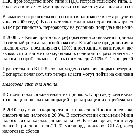
НДС производственного типа к НДС потребительского типа. В 
соответствии с чем будет допускаться вычет суммы налога из 
Взимание потребительского налога в настоящее время регулиру
января 2009 года). В соответствии с данным нормативно-прав
КНР производство, переработку на условиях подряда или импо
В 2008 г. в Китае произошла реформа налогообложения прибы
различный режим налогообложения. Китайские предприятия вы
предприятия, предприятия с 100% иностранным капиталом, вк
взимался по той же ставке, однако в сочетании с различными 
налога на прибыль могла быть снижена до 7-10%. С 1 января 20
Правительство КНР было вынуждено смягчить нормы резервиров
Эксперты полагают, что теперь власти могут пойти на снижен
Налоговая система Японии
В Японии был снижен налог на прибыль. К примеру, она ввел
транснациональных корпораций к репатриации их зарубежных 
В 2010 году ставка корпоративных налогов в Японии превышал
аналогичных налогов в 26,3%. В соответствии с планами Мин
налоговая ставка была снижена на 5%. В то же время, министе
менее 1 триллиона иен (11, 92 миллиарда долларов США), кот
налоговых сборов.