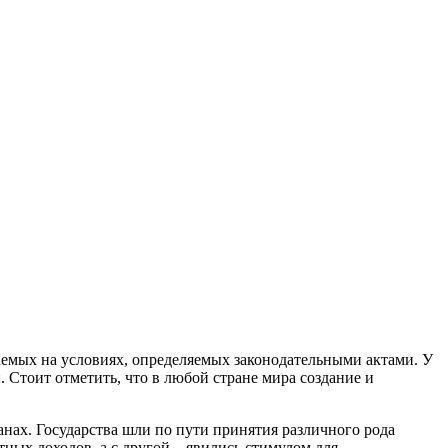
маемых на условиях, определяемых законодательными актами. У
 Стоит отметить, что в любой стране мира создание и
нах. Государства шли по пути принятия различного рода
ых доходов, а с другой – явились стимулом для