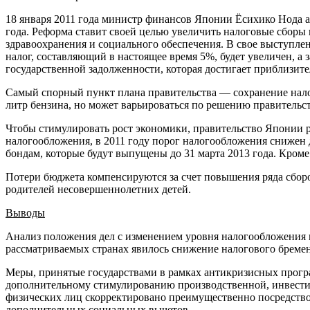
18 января 2011 года министр финансов Японии Ёсихико Нода 
года. Реформа ставит своей целью увеличить налоговые сборы
здравоохранения и социального обеспечения. В свое выступле
налог, составляющий в настоящее время 5%, будет увеличен, а
государственной задолженности, которая достигает приблизит
Самый спорный пункт плана правительства — сохранение налог
литр бензина, но может варьироваться по решению правительст
Чтобы стимулировать рост экономики, правительство Японии р
налогообложения, в 2011 году порог налогообложения снижен
бондам, которые будут выпущены до 31 марта 2013 года. Кроме
Потери бюджета компенсируются за счет повышения ряда сборов
родителей несовершеннолетних детей.
Выводы
Анализ положения дел с изменением уровня налогообложения в
рассматриваемых странах явилось снижение налогового бремен
Меры, принятые государствами в рамках антикризисных прогр
дополнительному стимулированию производственной, инвестиц
физических лиц скорректировано преимущественно посредство
дополнительных социальных вычетов.