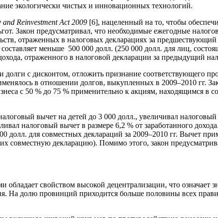
вание экологически чистых и инновационных технологий.
 and Reinvestment Act 2009
[6], нацеленный на то, чтобы обеспе
т. Закон предусматривал, что необходимые ежегодные налогов
ельств, отраженных в налоговых декларациях за предшествующий
оставляет меньше 500 000 долл. (250 000 долл. для лиц, состоя
 дохода, отраженного в налоговой декларации за предыдущий нал
долги с дисконтом, отложить признание соответствующего прощ
именялось в отношении долгов, выкупленных в 2009–2010 гг. З
знеса с 50 % до 75 % применительно к акциям, находящимся в с
логовый вычет на детей до 3 000 долл., увеличивал налоговый 
вливал налоговый вычет в размере 6,2 % от заработанного доход
 долл. для совместных деклараций за 2009–2010 гг. Вычет при
ющих совместную декларацию). Помимо этого, закон предусматри
ми обладает свойством высокой децентрализации, что означает
. На долю провинций приходится больше половины всех правите