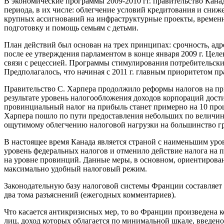
В экономические программы 2009-2010 гг. правительство Кана
периода, в их числе: облегчение условий кредитования и сниж
крупных ассигнований на инфраструктурные проекты, временн
подготовку и помощь семьям с детьми.
План действий был основан на трех принципах: срочность, ад
после ее утверждения парламентом в конце января 2009 г. Це
связи с рецессией. Программы стимулирования потребительски
Предполагалось, что начиная с 2011 г. главным приоритетом п
Правительство С. Харпера продолжило реформы налогов на прибы
результате уровень налогообложения доходов корпораций дос
провинциальный налог на прибыль станет примерно на 10 про
Харпера пошло по пути предоставления небольших по величине
ощутимому облегчению налоговой нагрузки на большинство гра
В настоящее время Канада является страной с наименьшим уро
уровень федеральных налогов и отменило действие налога на 
на уровне провинций. Данные меры, в основном, ориентирован
максимально удобный налоговый режим.
Законодательную базу налоговой системы Франции составляет
два тома разъяснений (ежегодных комментариев).
Что касается антикризисных мер, то во Франции произведена 
лиц, доход которых облагается по минимальной шкале, введен