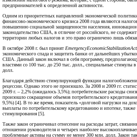
предпринимателей к определенной активности.
Одним из приоритетных направлений экономической политики
финансово-экономического кризиса 2008 года являются налого
повышению социальной защищенности населения, инновационно
законодательство США, в отличие от российского, не содержи
территории любых налогов и это право ограничено лишь обяз
В октябре 2008 г. был принят
Emergency
Economic
Stabilization
Act
экономического спада и защитить банки от дальнейших убытко
США. Данный закон включал в себя программу, предполагающу
властями со 100 тыс. до 250 тыс. долл., специальные стимулы
долл.
Благодаря действию стимулирующей функции налогообложения 
рецессии. Однако этого не произошло. За 2008 и 2009 гг. стати
2009 г. – 2,2% (ожидалось 3,5%); потребительские расходы сниз
произошло сокращение объемов потребительского кредитования
9,5%) [4]. В то же время, показатель «долговой нагрузки на 
выплаты по потребительскому кредитованию и ипотеке, также по
стимулирования [5].
Также закон ограничивал отнесение на расходы затрат, связан
отношении руководителя и четырех наиболее высокооплачиваем
проблемные активы на сумму не менее 300 млн. долл. Закон 