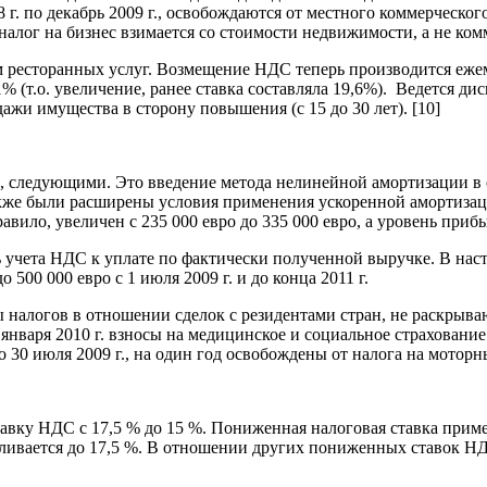
8 г. по декабрь 2009 г., освобождаются от местного коммерческ
й налог на бизнес взимается со стоимости недвижимости, а не к
ресторанных услуг. Возмещение НДС теперь производится ежемес
 (т.о. увеличение, ранее ставка составляла 19,6%). Ведется ди
дажи имущества в сторону повышения (с 15 до 30 лет). [10]
, следующими. Это введение метода нелинейной амортизации в
Также были расширены условия применения ускоренной амортизац
о, увеличен с 235 000 евро до 335 000 евро, а уровень прибыл
чета НДС к уплате по фактически полученной выручке. В насто
 500 000 евро с 1 июля 2009 г. и до конца 2011 г.
ты налогов в отношении сделок с резидентами стран, не раскры
 января 2010 г. взносы на медицинское и социальное страховани
о 30 июля 2009 г., на один год освобождены от налога на мотор
вку НДС с 17,5 % до 15 %. Пониженная налоговая ставка примен
анавливается до 17,5 %. В отношении других пониженных ставок 