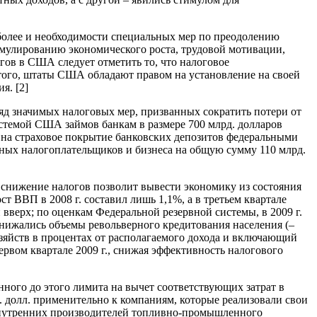
более и необходимости специальных мер по преодолению
тимулированию экономического роста, трудовой мотивации,
ов в США следует отметить то, что налоговое
 того, штаты США обладают правом на установление на своей
я. [2]
ряд значимых налоговых мер, призванных сократить потери от
истемой США займов банкам в размере 700 млрд. долларов
на страховое покрытие банковских депозитов федеральными
льных налогоплательщиков и бизнеса на общую сумму 110 млрд.
снижение налогов позволит вывести экономику из состояния
ст ВВП в 2008 г. составил лишь 1,1%, а в третьем квартале
ли вверх; по оценкам Федеральной резервной системы, в 2009 г.
снижались объемы револьверного кредитования населения (–
озяйств в процентах от располагаемого дохода и включающий
ервом квартале 2009 г., снижая эффективность налогового
ного до этого лимита на вычет соответствующих затрат в
 долл. применительно к компаниям, которые реализовали свои
 внутренних производителей топливно-промышленного