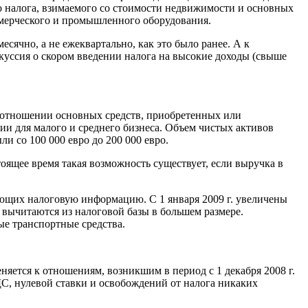
ого налога, взимаемого со стоимости недвижимости и основных
оммерческого и промышленного оборудования.
ячно, а не ежеквартально, как это было ранее. А к
скуссия о скором введении налога на высокие доходы (свыше
 отношении основных средств, приобретенных или
ии для малого и среднего бизнеса. Объем чистых активов
и со 100 000 евро до 200 000 евро.
ящее время такая возможность существует, если выручка в
вающих налоговую информацию. С 1 января 2009 г. увеличены
е вычитаются из налоговой базы в большем размере.
ные транспортные средства.
яется к отношениям, возникшим в период с 1 декабря 2008 г.
НДС, нулевой ставки и освобождений от налога никаких