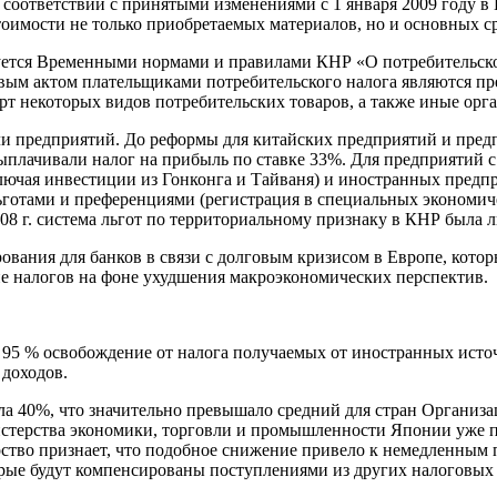
соответствии с принятыми изменениями с 1 января 2009 году в
стоимости не только приобретаемых материалов, но и основных с
ется Временными нормами и правилами КНР «О потребительском н
овым актом плательщиками потребительского налога являются п
рт некоторых видов потребительских товаров, а также иные орг
ли предприятий. До реформы для китайских предприятий и пре
плачивали налог на прибыль по ставке 33%. Для предприятий 
лючая инвестиции из Гонконга и Тайваня) и иностранных предп
льготами и преференциями (регистрация в специальных экономиче
08 г. система льгот по территориальному признаку в КНР была л
ания для банков в связи с долговым кризисом в Европе, которы
ие налогов на фоне ухудшения макроэкономических перспектив.
а 95 % освобождение от налога получаемых от иностранных ист
доходов.
а 40%, что значительно превышало средний для стран Организа
истерства экономики, торговли и промышленности Японии уже 
рство признает, что подобное снижение привело к немедленным 
орые будут компенсированы поступлениями из других налоговых