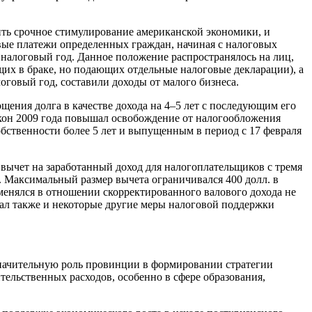
чить срочное стимулирование американской экономики, и
ые платежи определенных граждан, начиная с налоговых
 налоговый год. Данное положение распространялось на лиц,
щих в браке, но подающих отдельные налоговые декларации), а
оговый год, составили доходы от малого бизнеса.
ения долга в качестве дохода на 4–5 лет с последующим его
акон 2009 года повышал освобождение от налогообложения
обственности более 5 лет и выпущенным в период с 17 февраля
вычет на заработанный доход для налогоплательщиков с тремя
а. Максимальный размер вычета ограничивался 400 долл. в
менялся в отношении скорректированного валового дохода не
вал также и некоторые другие меры налоговой поддержки
 значительную роль провинции в формировании стратегии
льственных расходов, особенно в сфере образования,