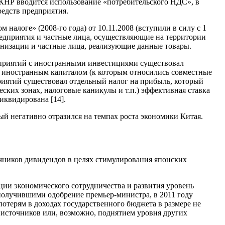
 КНР вводится использование «потребительского НДС», в
редств предприятия.
алоге» (2008-го года) от 10.11.2008 (вступили в силу с 1
редприятия и частные лица, осуществляющие на территории
анизации и частные лица, реализующие данные товары.
дприятий с иностранными инвестициями существовал
с иностранным капиталом (к которым относились совместные
риятий существовал отдельный налог на прибыль, который
ских зонах, налоговые каникулы и т.п.) эффективная ставка
иквидирована [14].
й негативно отразился на темпах роста экономики Китая.
очников дивидендов в целях стимулирования японских
ции экономического сотрудничества и развития уровень
получившими одобрение премьер-министра, в 2011 году
потерям в доходах государственного бюджета в размере не
 источников или, возможно, поднятием уровня других