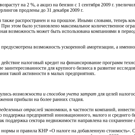
зрастут на 2 %, а акциз на бензин с 1 сентября 2009 г. увеличи
рлингов продлены до 31 декабря 2009 г.
л также распространен и на прошлое. Иными словами, теперь к
нее. При этом было установлено максимальное количественное огр
ная возможность может быть использована компаниями в период с
а предусмотрена возможность ускоренной амортизации, а именно
 в действие налоговый кредит на финансирование программ техн
ание заинтересованности для крупного бизнеса в развитие исслед
ния такой активности в малых предприятиях.
нулись
возможности и способов учета затрат
для целей налого
ожения прибыли на более ранних стадия.
ределенных отраслей
экономики, в частности компаний, инвест
то поддержка предприятий инновационного, малого и среднего б
ак поддержка сектора недвижимости направлена на сохранение о
ые нормы и правила КНР «О налоге на добавленную стоимость».