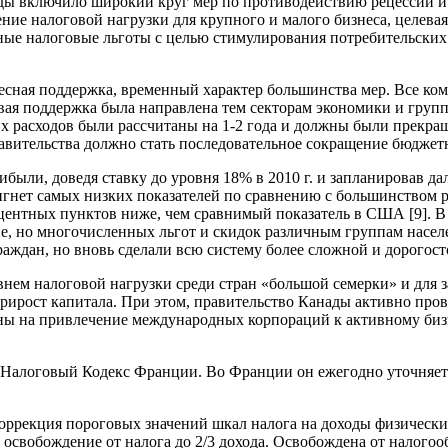
ды включило широкий круг мер по противодействию рецессии и 
ение налоговой нагрузки для крупного и малого бизнеса, целева
ые налоговые льготы с целью стимулирования потребительских 
ресная поддержка, временный характер большинства мер. Все к
левая поддержка была направлена тем секторам экономики и гру
х расходов были рассчитаны на 1-2 года и должны были прекращ
равительства должно стать последовательное сокращение бюджет
ли, доведя ставку до уровня 18% в 2010 г. и запланировав даль
тигнет самых низких показателей по сравнению с большинством
центных пунктов ниже, чем сравнимый показатель в США [9]. В
, но многочисленных льгот и скидок различным группам населе
ждан, но вновь сделали всю систему более сложной и дорогост
внем налоговой нагрузки среди стран «большой семерки» и для 
прирост капитала. При этом, правительство Канады активно пр
ы на привлечение международных корпораций к активному бизнес
 Налоговый Кодекс Франции. Во Франции он ежегодно уточняетс
коррекция пороговых значений шкал налога на доходы физическ
о освобождение от налога до 2/3 дохода. Освобождена от налог