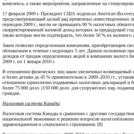
комплекса, а также мероприятия, направленные на стимулиро
17 февраля 2009 г. Президент США подписал
American Recovery
предусматривающий целый ряд временных инвестиционных льго
периодов 2009 г., могли не превышать 90 % налоговых обязат
скорректированный валовой доход которых за предыдущий год с
также которые могли подтвердить, что более 50 % их валового
Закон позволял определенным компаниям, приобретающим свои 
обложением в течение следующих 5 лет. Данное положение пр
доходов от продаж определенных акций в компаниях малого би
2009 г. по 1 января 2010 г.
В отношении физических лиц закон увеличивал возмещаемый на
и более детьми до 45 % применительно к 2009–2010 гг., устана
отношении единолично подаваемых налоговых деклараций и 800
более 75 000 долл. (150 000 долл. для супружеских пар, пода
граждан.
Налоговая система Канады
Налоговая система Канады в сравнении с другими государства
национальной экономики и решении вопросов налогообложения
здравоохранения и социального страхования. [8]