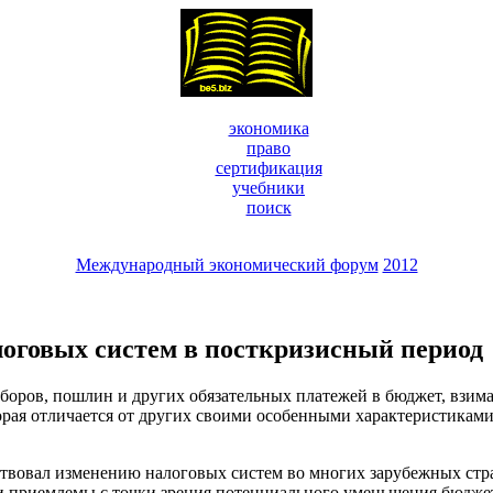
экономика
право
сертификация
учебники
поиск
Международный экономический форум
2012
оговых систем в посткризисный период
 сборов, пошлин и других обязательных платежей в бюджет, взи
орая отличается от других своими особенными характеристиками.
ствовал изменению налоговых систем во многих зарубежных стра
и приемлемы с точки зрения потенциального уменьшения бюджетн