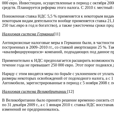
000 евро. Инвестиции, осуществленные в период с октября 200
средств. Планируется реформа этого налога. С 2010 г. местны
Пониженная ставка НДС 5,5 % применяется к некоторым видам 
некоторым видам деятельности вообще применяется ставка 21,1%
250 тыс.евро в год и богатство), а также ужесточены сроки про
Налоговая система Германии
[11]
Антикризисные налоговые меры в Германии были, в частности
построенных в 2009–2010 гг., со ставкой амортизации 25 %. 
«квалифицирующихся» компаний, подпадающих под данное правил
Применительно к НДС предполагается расширить возможность у
течение года не превышает 250 000 евро. Этот порог поднялся до
Наряду с этим вводятся меры по борьбе с уклонением от упла
размеры некоторых освобождений от подоходного налога, а с 1
Автомобили, зарегистрированные в период с 5 ноября 2008 г. п
Налоговая система Великобритании
[12]
В Великобритании было принято решение временно снизить ста
по 31 декабря 2009 г., а с 1 января 2010 г. ставка НДС восст
изменений не предпринималось.