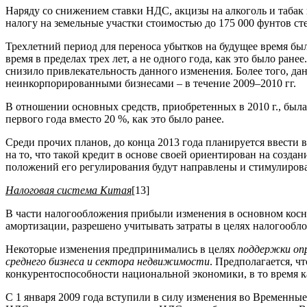
Наряду со снижением ставки НДС, акцизы на алкоголь и табак во
налогу на земельные участки стоимостью до 175 000 фунтов сте
Трехлетний период для переноса убытков на будущее время бы
время в пределах трех лет, а не одного года, как это было ра
снизило привлекательность данного изменения. Более того, дан
неинкорпорированными бизнесами – в течение 2009–2010 гг.
В отношении основных средств, приобретенных в 2010 г., был
первого года вместо 20 %, как это было ранее.
Среди прочих планов, до конца 2013 года планируется ввести
на то, что такой кредит в основе своей ориентирован на созд
положений его регулирования будут направлены и стимулирова
Налоговая система Китая
[13]
В части налогообложения прибыли изменения в основном кос
амортизации, разрешено учитывать затраты в целях налогообл
Некоторые изменения предпринимались в целях
поддержки оп
среднего бизнеса и сектора недвижимости
. Предполагается, ч
конкурентоспособности национальной экономики, в то время к
С 1 января 2009 года вступили в силу изменения во Временн