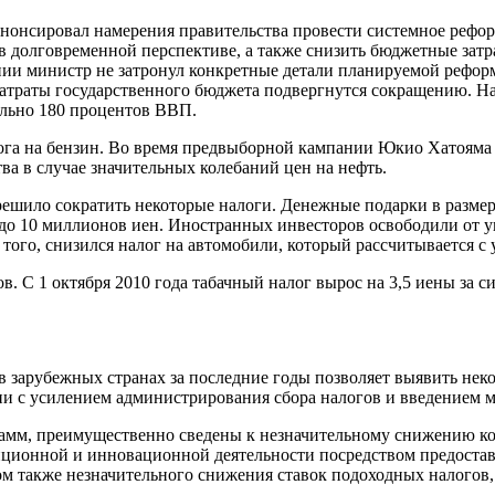
анонсировал намерения правительства провести системное рефо
 в долговременной перспективе, а также снизить бюджетные за
нии министр не затронул конкретные детали планируемой реформ
 затраты государственного бюджета подвергнутся сокращению. Н
ельно 180 процентов ВВП.
а на бензин. Во время предвыборной кампании Юкио Хатояма обе
ва в случае значительных колебаний цен на нефть.
ешило сократить некоторые налоги. Денежные подарки в размер
 до 10 миллионов иен. Иностранных инвесторов освободили от 
 того, снизился налог на автомобили, который рассчитывается 
. С 1 октября 2010 года табачный налог вырос на 3,5 иены за 
 зарубежных странах за последние годы позволяет выявить нек
и с усилением администрирования сбора налогов и введением ме
амм, преимущественно сведены к незначительному снижению кор
ионной и инновационной деятельности посредством предоставл
м также незначительного снижения ставок подоходных налогов,