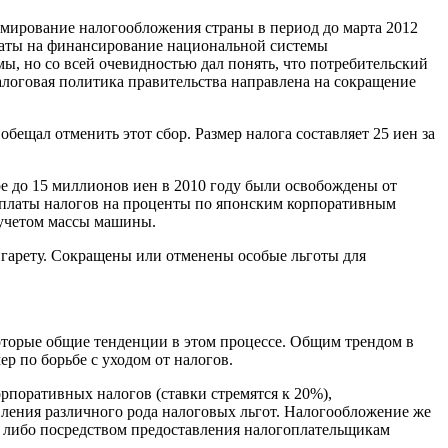
рмирование налогообложения страны в период до марта 2012
траты на финансирование национальной системы
ы, но со всей очевидностью дал понять, что потребительский
алоговая политика правительства направлена на сокращение
щал отменить этот сбор. Размер налога составляет 25 иен за
е до 15 миллионов иен в 2010 году были освобождены от
уплаты налогов на проценты по японским корпоративным
с учетом массы машины.
сигарету. Сокращены или отменены особые льготы для
оторые общие тенденции в этом процессе. Общим трендом в
р по борьбе с уходом от налогов.
поративных налогов (ставки стремятся к 20%),
ения различного рода налоговых льгот. Налогообложение же
 либо посредством предоставления налогоплательщикам