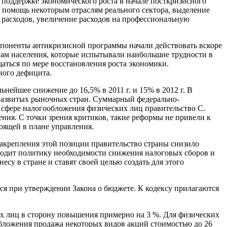
поддержке экономического роста в начале посткризисного
я помощь некоторым отраслям реального сектора, выделение
расходов, увеличение расходов на профессиональную
омпоненты антикризисной программы начали действовать вскоре
ппам населения, которые испытывали наибольшие трудности в
аться по мере восстановления роста экономики.
ного дефицита.
нейшее снижение до 16,5% в 2011 г. и 15% в 2012 г. В
 развитых рыночных стран. Суммарный федерально-
 сфере налогообложения физических лиц правительство С.
ния. С точки зрения критиков, такие реформы не привели к
оящей в плане управления.
закрепления этой позиции правительство страны снизило
оводит политику необходимости снижения налоговых сборов и
у в стране и ставят своей целью создать для этого
я при утверждении Закона о бюджете. К кодексу прилагаются
их лиц в сторону повышения примерно на 3 %. Для физических
ообложения продажа некоторых видов акций стоимостью до 26