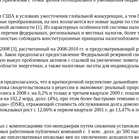
 США в условиях ужесточения глобальной конкуренции, а тем 
вые преобразования, на них возлагаются все новые задачи по с
й активности [1]. Из характерных особенностей системы налог
т перечня федеральных, региональных и местных налогов, более
анностью соблюдать конституционные принципы налогообложени
2008
[3], рассчитанный на 2008-2010 гг. и предусматривающий 
в. Закон предполагал предоставление Федеральной резервной с
ю выкуп проблемных активов с ссылкой на увеличение лимита 
 в области энергетики, а также налоговые льготы для индивидуа
предполагалось, что в краткосрочной перспективе дальнейшее 
стика свидетельствовала о рецессии в экономике: реальный приро
ились в 2008 г. на 0,2% и только в третьем квартале 2009 г. пош
 на 102,2 млрд. долл. (4%), при этом более быстрыми темпами 
доходы» (DSR), отражающий стоимость обслуживания долга домох
казывал рост с 12,66% в первом квартале 2001 г. до 13,47% в п
ных с компенсациями топ-менеджерам путем снижения установлен
ых работников публичных компаний с 1 млн. долл. до 500 тыс.
также предусматривал несколько мер по увеличению доходности