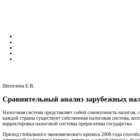
Шепелева Е.В.
Сравнительный анализ зарубежных нал
Налоговая система представляет собой совокупность налогов,
каждой страны существует собственная налоговая система, кот
корректировка налоговой системы прерогатива государства.
Приход глобального экономического кризиса 2008 года способ
изменений налогового режима, которые, с одной стороны, был