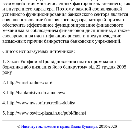
взаимодействия многочисленных факторов как внешнего, так
и внутреннего характера. Поэтому, важной составляющей
успешного функционирования банковского сектора является
совершенствование банковского надзора, который призван
обеспечить эффективное функционирование финансового
механизма за соблюдением финансовой дисциплины, а также
своевременная идентификация рисков и предупреждение
возможных причин банкротства банковских учреждений.
Список используемых источников:
1. Закон Укрфїни «Про відновлення платоспроможності
боржника або визнання його банкрутом» від 22 грудня 2005
року
2. http://yurist-online.com/
3. http://bankrotstvo.do.am/news/
4. http://www.nwsbrf.ru/credits-debits/
5. http://www.osvita-plaza.in.ua/publ/finansi
©
Институт экономики и права Ивана Кушнира
, 2010
-2026