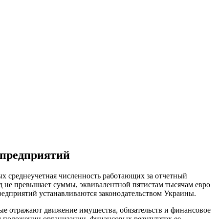
 предприятий
ых среднеучетная численность работающих за отчетный
иод не превышает суммы, эквивалентной пятистам тысячам евро
редприятий устанавливаются законодательством Украины.
рые отражают движение имущества, обязательств и финансовое
 положении организации, финансовых результатах ее