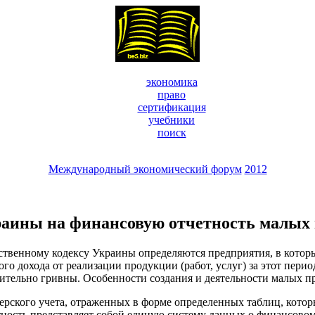
экономика
право
сертификация
учебники
поиск
Международный экономический форум
2012
краины на финансовую отчетность малых
ственному кодексу Украины определяются предприятия, в котор
ого дохода от реализации продукции (работ, услуг) за этот пер
ительно гривны. Особенности создания и деятельности малых п
терского учета, отраженных в форме определенных таблиц, кото
ность представляет собой единую систему данных о финансовом