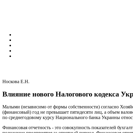
Носкова Е.Н.
Влияние нового Налогового кодекса У
Малыми (независимо от формы собственности) согласно Хозяй
(финансовый) год не превышает пятидесяти лиц, а объем валов
по среднегодовому курсу Национального банка Украины относ
Финансовая отчетность - это совокупность показателей бухгал
положение предприятия за отчетный период. Финансовая отчет