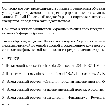
Согласно новому законодательству малые предприятия обязаны
учета доходов и расходов и не зарегистрированные плательщи
записи. Новый Налоговый кодекс Украины определяет целесоо
стандартов определена законодательством).
При этом Кабинет Министров Украины изменил срок представл
является 9 февраля (ранее — 20).
Таким образом, введение Налогового кодекса Украины сократи
с ежеквартальной до одной годовой с сокращением конечного 
составления финансовой отчетности и предоставления ее для 
Литература:
1. Податковий кодекс України від 20 вересня 2011 N 3741-VI [Эле
2. Підприємництво : підручник [Текст] / В.А. Подсолонко, А.Ф. 
3. [Электронный ресурс: «Статьи и полезная информация для бухг
4. [Электронный ресурс: «Bнформационный портал, о развитии в 
5. [Электронный ресурс: «Бухгалтерия – Финансы»]. – Режим до