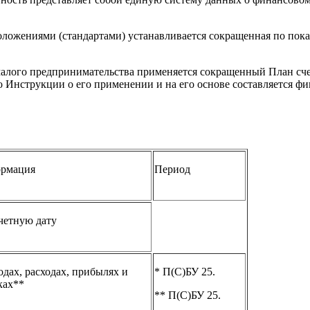
ожениями (стандартами) устанавливается сокращенная по показа
алого предпринимательства применяется сокращенный План счето
 Инструкции о его применении и на его основе составляется фи
рмация
Период
четную дату
одах, расходах, прибылях и
* П(С)БУ 25.
ках**
** П(С)БУ 25.