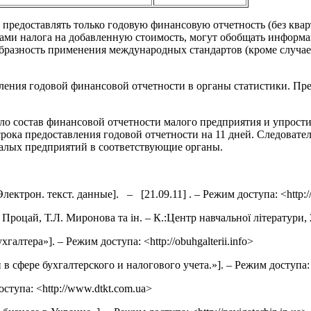
 предоставлять только годовую финансовую отчетность (без кв
ками налога на добавленную стоимость, могут обобщать информа
бразность применения международных стандартов (кроме случае
ения годовой финансовой отчетности в органы статистики. Пре
ло состав финансовой отчетности малого предприятия и упрости
срока предоставления годовой отчетности на 11 дней. Следоват
малых предприятий в соответствующие органы.
ктрон. текст. данные]. – [21.09.11] . – Режим доступа: <http://z
Процай, Т.Л. Миронова та ін. – К.:Центр навчальної літератури, 2
алтера»]. – Режим доступа: <http://obuhgalterii.info>
сфере бухгалтерского и налогового учета.»]. – Режим доступа: <
ступа: <http://www.dtkt.com.ua>