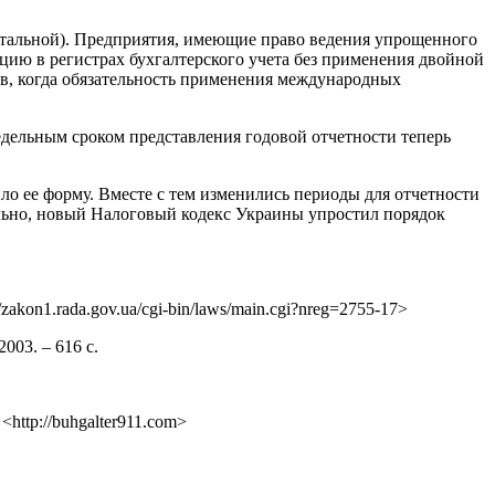
артальной). Предприятия, имеющие право ведения упрощенного
цию в регистрах бухгалтерского учета без применения двойной
в, когда обязательность применения международных
дельным сроком представления годовой отчетности теперь
ло ее форму. Вместе с тем изменились периоды для отчетности
ельно, новый Налоговый кодекс Украины упростил порядок
akon1.rada.gov.ua/cgi-bin/laws/main.cgi?nreg=2755-17>
003. – 616 с.
http://buhgalter911.com>