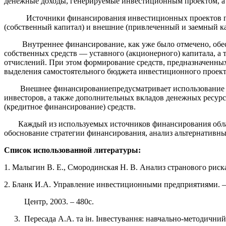
денежные доходы, генерируемые инвестиционным проектом, а 
Источники финансирования инвестиционных проектов предст
(собственный капитал) и внешние (привлеченный и заемный ка
Внутреннее финансирование, как уже было отмечено, обеспе
собственных средств — уставного (акционерного) капитала, а 
отчислений. При этом формирование средств, предназначенных 
выделения самостоятельного бюджета инвестиционного проект
Внешнее финансирование
предусматривает использование
инвесторов, а также дополнительных вкладов денежных ресур
(кредитное финансирование) средств.
Каждый из используемых источников финансирования облада
обоснование стратегии финансирования, анализ альтернативн
Список использованной литературы:
1. Малыгин В. Е., Смородинская Н. В. Анализ странового риска
2. Бланк И.А. Управление инвестиционными предприятиями. – 
Центр, 2003. – 480с.
3. Пересада А.А. та ін. Інвестування: навчально-методичний 