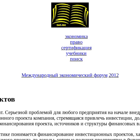
экономика
право
сертификация
учебники
поиск
Международный экономический форум
2012
ктов
т. Серьезной проблемой для любого предприятия на начале внед
ионного проекта компания, стремящаяся привлечь инвестиции, 
 финансирования проекта, источников и структуры финансовых 
 понимается финансирование инвестиционных проектов, хара
самого проекта, те доходы, которые получит предприятие в бу