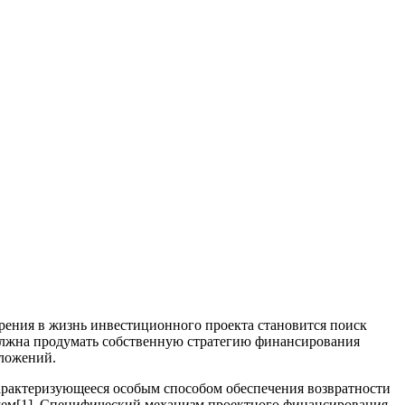
рения в жизнь инвестиционного проекта становится поиск
должна продумать собственную стратегию финансирования
вложений.
ктеризующееся особым способом обеспечения возвратности
дущем[1]. Специфический механизм проектного финансирования