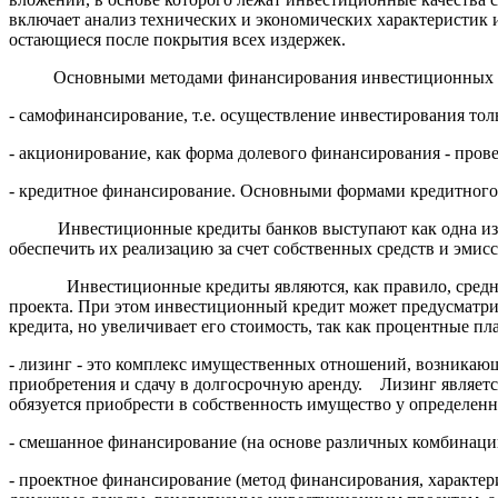
включает анализ технических и экономических характеристик и
остающиеся после покрытия всех издержек.
Основными методами финансирования инвестиционных про
- самофинансирование, т.е. осуществление инвестирования тол
- акционирование, как форма долевого финансирования - про
- кредитное финансирование. Основными формами кредитного
Инвестиционные кредиты банков выступают как одна из наи
обеспечить их реализацию за счет собственных средств и эмис
Инвестиционные кредиты являются, как правило, средне- и
проекта. При этом инвестиционный кредит может предусматрива
кредита, но увеличивает его стоимость, так как процентные п
- лизинг - это комплекс имущественных отношений, возникающ
приобретения и сдачу в долгосрочную аренду. Лизинг являетс
обязуется приобрести в собственность имущество у определенн
- смешанное финансирование (на основе различных комбинаций
- проектное финансирование (метод финансирования, характе