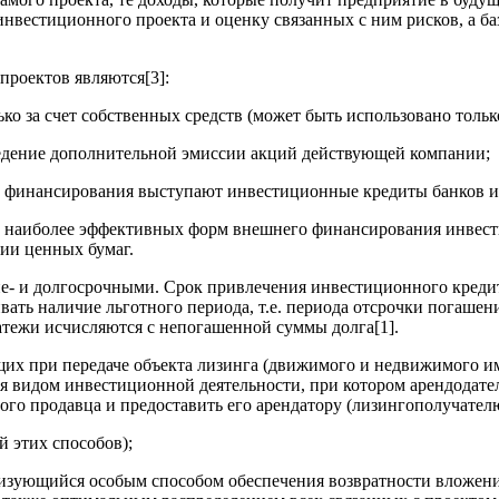
нвестиционного проекта и оценку связанных с ним рисков, а ба
ектов являются[3]:
ько за счет собственных средств (может быть использовано тол
ведение дополнительной эмиссии акций действующей компании;
 финансирования выступают инвестиционные кредиты банков и
более эффективных форм внешнего финансирования инвестици
сии ценных бумаг.
 долгосрочными. Срок привлечения инвестиционного кредита
ть наличие льготного периода, т.е. периода отсрочки погашени
латежи исчисляются с непогашенной суммы долга[1].
их при передаче объекта лизинга (движимого и недвижимого им
я видом инвестиционной деятельности, при котором арендодател
ого продавца и предоставить его арендатору (лизингополучателю
 этих способов);
ризующийся особым способом обеспечения возвратности вложени