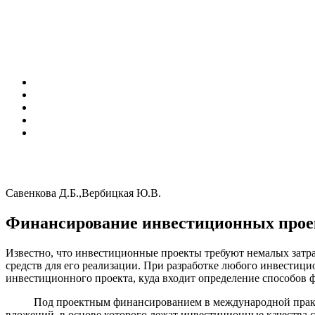
Савенкова Д.Б.,Вербицкая Ю.В.
Финансирование инвестиционных прое
Известно, что инвестиционные проекты требуют немалых затра
средств для его реализации. При разработке любого инвестиц
инвестиционного проекта, куда входит определение способов
Под проектным финансированием в международной практике
вложений, в основе которого лежат инвестиционные качества 