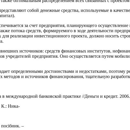
также оптимальным распределением всех связанных с проектом 
авляют собой денежные средства, используемые в качестве 
питал).
чивается за счет предприятия, планирующего осуществление и
также потока средств, формируемого в ходе деятельности предп
для реализации инвестиционного проекта, должно носить строго 
а.
 внешних источников: средств финансовых институтов, нефинан
сов учредителей предприятия. Оно осуществляется путем мобил
ет определенными достоинствами и недостатками, поэтому ре
ых методов и источников финансирования, тщательную разработ
 в международной банковской практике //Деньги и кредит. 2006.
К.: Ника-
посібник. –