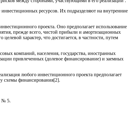
рисков между сторонами, участвующими в его реализации .
инвестиционных ресурсов. Их подразделяют на внутренние
нвестиционного проекта. Оно предполагает использование
риятия, прежде всего, чистой прибыли и амортизационных
целевой характер, что достигается, в частности, путем
совых компаний, населения, государства, иностранных
изации привлеченных (долевое финансирование) и заемных
ализация любого инвестиционного проекта предполагает
ку схемы финансирования[2].
 № 5.