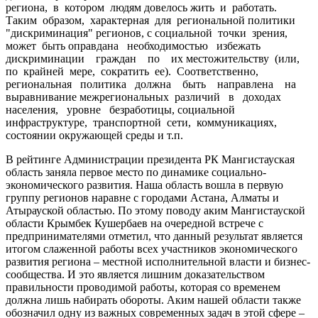
региона, в котором людям довелось жить и работать.
Таким образом, характерная для региональной политики
"дискриминация" регионов, с социальной точки зрения,
может быть оправдана необходимостью избежать
дискриминации граждан по их местожительству (или,
по крайней мере, сократить ее). Соответственно,
региональная политика должна быть направлена на
выравнивание межрегиональных различий в доходах
населения, уровне безработицы, социальной
инфраструктуре, транспортной сети, коммуникациях,
состоянии окружающей среды и т.п.
В рейтинге Администрации президента РК Мангистауская
область заняла первое место по динамике социально-
экономического развития. Наша область вошла в первую
группу регионов наравне с городами Астана, Алматы и
Атырауской областью. По этому поводу аким Мангистауской
области Крымбек Кушербаев на очередной встрече с
предпринимателями отметил, что данный результат является
итогом слаженной работы всех участников экономического
развития региона – местной исполнительной власти и бизнес-
сообщества. И это является лишним доказательством
правильности проводимой работы, которая со временем
должна лишь набирать обороты. Аким нашей области также
обозначил одну из важных современных задач в этой сфере –