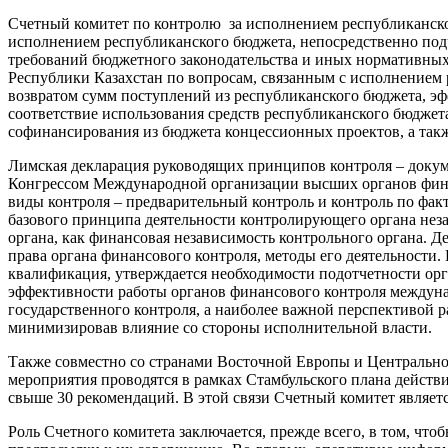
Счетный комитет по контролю за исполнением республиканско
исполнением республиканского бюджета, непосредственно под
требований бюджетного законодательства и иных нормативны
Республики Казахстан по вопросам, связанным с исполнением 
возвратом сумм поступлений из республиканского бюджета, э
соответствие использования средств республиканского бюджета
софинансирования из бюджета концессионных проектов, а также
Лимская декларация руководящих принципов контроля – доку
Конгрессом Международной организации высших органов финанс
виды контроля – предварительный контроль и контроль по фак
базового принципа деятельности контролирующего органа неза
органа, как финансовая независимость контрольного органа. 
права органа финансового контроля, методы его деятельности.
квалификация, утверждается необходимости подотчетности орг
эффективности работы органов финансового контроля междунар
государственного контроля, а наиболее важной перспективой 
минимизировав влияние со стороны исполнительной власти.
Также совместно со странами Восточной Европы и Центральной
мероприятия проводятся в рамках Стамбульского плана действи
свыше 30 рекомендаций. В этой связи Счетный комитет являе
Роль Счетного комитета заключается, прежде всего, в том, чт