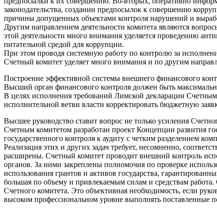
предпосылки к их совершению. Во-вторых, оперативно информ
законодательства, создании предпосылок к совершению корру
причины допущенных объектами контроля нарушений и вырабо
Другим направлением деятельности комитета являются вопрос
этой деятельности много внимания уделяется проведению ант
питательной средой для коррупции.
При этом проводя системную работу по контролю за исполнени
Счетный комитет уделяет много внимания и по другим направ
Построение эффективной системы внешнего финансового контр
Высший орган финансового контроля должен быть максимально 
В целях исполнения требований Лимской декларации Счетным 
исполнительной ветви власти корректировать бюджетную заявк
Высшее руководство ставит вопрос не только усиления Счетно
Счетным комитетом разработан проект Концепции развития гос
государственного контроля к аудиту с четким разделением ком
Реализация этих и других задач требует, несомненно, соответ
расширены. Счетный комитет проводит внешний контроль испо
органов. За ними закреплены полномочия по проверке использ
использования грантов и активов государства, гарантированны
большая по объему и привлекаемым силам и средствам работа. 
Счетного комитета. Это объективная необходимость, если рук
высоком профессиональном уровне выполнять поставленные пе