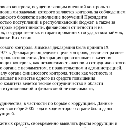
ового контроля, осуществляющим внешний контроль за
новными задачами которого являются контроль за соблюдением
канского бюджета; выполнение поручений Президента
остью поступлений в республиканский бюджет, а также за
нтроль эффективности, финансовой отчетности и на
тов, государственных и гарантированных государством займов,
блики Казахстан.
ового контроля. Лимская декларация была принята IX
7 г. Декларация определяет цель контроля, различает разные
троль исполнения. Декларация провозглашает в качестве
ющих контроль, как независимость членов и сотрудников этого
о органа с парламентом, с правительством и администрацией,
лу органа финансового контроля, такие как честность и
лашает в качестве одного из средств повышения
комитета ведется тесное сотрудничество в области
нституциональной и финансовой независимости,
дничества, в частности по борьбе с коррупцией. Данные
н в октябре 2005 года в ходе которого стране были даны
упцией.
джетных средств, своевременно выявлять факты коррупции и