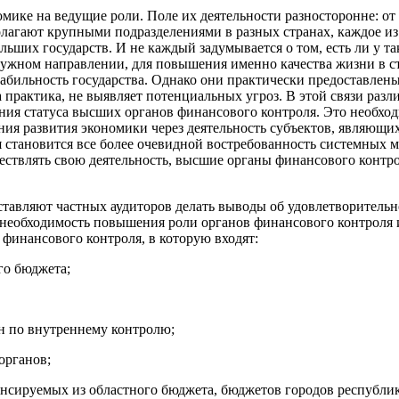
мике на ведущие роли. Поле их деятельности разносторонне: от
лагают крупными подразделениями в разных странах, каждое из
ших государств. И не каждый задумывается о том, есть ли у та
ужном направлении, для повышения именно качества жизни в ст
табильность государства. Однако они практически предоставлен
ла практика, не выявляет потенциальных угроз. В этой связи 
ия статуса высших органов финансового контроля. Это необход
яния развития экономики через деятельность субъектов, являю
я становится все более очевидной востребованность системных 
ествлять свою деятельность, высшие органы финансового контр
аставляют частных аудиторов делать выводы об удовлетворительн
ся необходимость повышения роли органов финансового контроля
о финансового контроля, в которую входят:
го бюджета;
н по внутреннему контролю;
органов;
нсируемых из областного бюджета, бюджетов городов республик