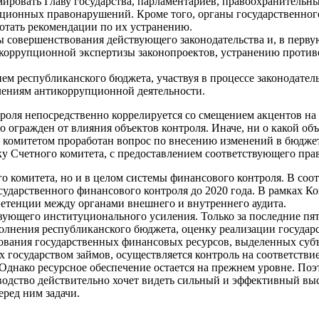
ировать Главу государства, парламентариев, правоохранительн
пционных правонарушений. Кроме того, органы государственног
тать рекомендации по их устранению.
ы совершенствования действующего законодательства и, в перв
икоррупционной экспертизы законопроектов, устранению против
ем республиканского бюджета, участвуя в процессе законодате
лениям антикоррупционной деятельности.
оля непосредственно коррелируется со смещением акцентов на 
огражден от влияния объектов контроля. Иначе, ни о какой объ
комитетом проработан вопрос по внесению изменений в бюджет
у Счетного комитета, с предоставлением соответствующего пра
го комитета, но и в целом системы финансового контроля. В со
ударственного финансового контроля до 2020 года. В рамках К
петенции между органами внешнего и внутреннего аудита.
ствующего институционального усиления. Только за последние п
лнения республиканского бюджета, оценку реализации государ
ования государственных финансовых ресурсов, выделенных субъ
х государством займов, осуществляется контроль на соответстви
Однако ресурсное обеспечение остается на прежнем уровне. Поэ
оводство действительно хочет видеть сильный и эффективный в
ред ним задачи.