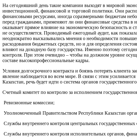
На сегодняшний день такие компании выходят в мировой эконо
инвестиционной, финансовой и торговой политики. Они распо
финансовыми ресурсами, иногда соразмерными бюджетам неболь
перед гражданами, применяют ли они финансовые средства в н
оказывает прямое влияние на экономическую безопасность и с
не осуществляется. Проводимый ежегодный аудит, как показа
неоднократно высказывались мнения о необходимости повышен
расходования бюджетных средств, но и для определения состо
влияют на доходную базу государства. Именно поэтому сегодн
контроля. При этом очевидно – чтобы на должном уровне осущ
составе высокопрофессиональные кадры.
Условия долгосрочного контракта и боязнь потерять клиента з
явление наблюдается во всем мире. В связи с этим усиливает
Казахстан, речь будет идти о система органов государственног
Счетный комитет по контролю за исполнением государственно
­ Ревизионные комиссии;
­ Уполномоченный Правительством Республики Казахстан орга
­ Службы внутреннего контроля центральных государственных 
­ Службы внутреннего контроля исполнительных органов, фина