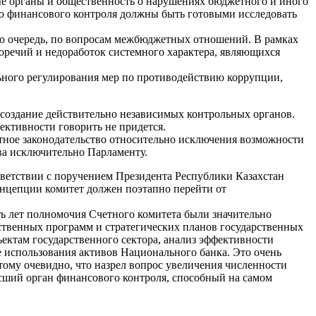
ые органы и общественность о нарушениях бюджетного и иного
о финансового контроля должны быть готовыми исследовать
ую очередь, по вопросам межбюджетных отношений. В рамках
оречий и недоработок системного характера, являющихся
льного регулирования мер по противодействию коррупции,
создание действительно независимых контрольных органов.
ективности говорить не придется.
ное законодательство относительно исключения возможности
ва исключительно Парламенту.
ответствии с поручением Президента Республики Казахстан
онцепции комитет должен поэтапно перейти от
ять лет полномочия Счетного комитета были значительно
ственных программ и стратегических планов государственных
ектам государственного сектора, анализ эффективности
е использования активов Национального банка. Это очень
тому очевидно, что назрел вопрос увеличения численности
ысший орган финансового контроля, способный на самом