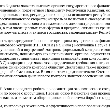
го бюджета является высшим органом государственного финанс
чиненным и подотчетным Президенту Республики Казахстан, ос
х правовых актов, регулирующих вопросы исполнения республи
республиканского бюджета; контроль за полнотой и своевременн
ффективности налогового и таможенного администрирования; ко
, в том числе целевых трансфертов и кредитов, связанных гран
 поручительств и активов государства, законодательству Респу
мент, декларирующий основные принципы осуществления финанс
ового контроля (ИНТОСАИ) в г. Лима ( Республика Перу) в 197
ту; внешний и внутренний контроль, формальный контроль и кон
висимость, понимаемую как независимость органов, осуществля
Декларация устанавливает принципы взаимодействия контрольног
 В Декларации предъявляются определенные требования к персона
анов финансового контроля обществу. Декларация также провозг
одный обмен опытом. В связи с этим представителями Счетного 
развития органов финансового контроля является обеспечение и
 Азии проводятся роботы по организации экономического сотру
й по борьбе с коррупцией. Первый обзор Казахстана был проведе
тся важным элементом общенациональной системы борьбы с корр
обы, контролируя законность и эффективность использования бю