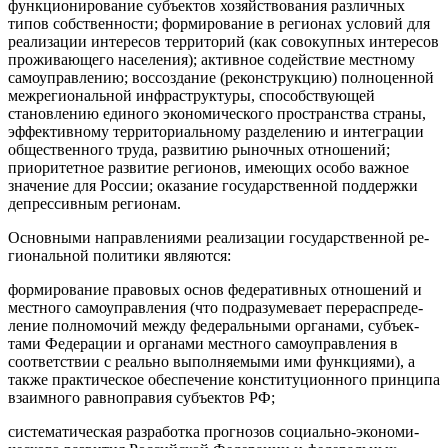
функ­ционирование субъектов хозяйствования различных
типов соб­ственности; формирование в регионах условий для
реализации интересов территорий (как совокупных интересов
проживающе­го населения); активное содействие местному
самоуправлению; воссоздание (реконструкцию) полноценной
межрегиональной инфраструктуры, способствующей
становлению единого эконо­мического пространства страны,
эффективному территориальному разделению и интеграции
общественного труда, развитию рыноч­ных отношений;
приоритетное развитие регионов, имеющих особо важное
значение для России; оказание государственной поддер­жки
депрессивным регионам.
Основными направлениями реализации государственной ре­
гиональной политики являются:
формирование правовых основ федеративных отношений и
местного самоуправления (что подразумевает перераспреде­
ление полномочий между федеральными органами, субъек­
тами Федерации и органами местного самоуправления в
соответствии с реально выполняемыми ими функциями), а
также практическое обеспечение конституционного прин­ципа
взаимного равноправия субъектов РФ;
систематическая разработка прогнозов социально-экономи­