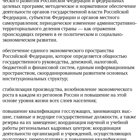
ческого развития Российской Федерации и федеральных
целевых программ; ме­тодическое и нормативное обеспечение
деятельности орга­нов государственной власти Российской
Федерации, субъектов Федерации и ор­ганов местного
самоуправления; периодическое изменение административно-
территориального деления страны — как отражения
происходящих перемен в ее политическом и со­циально-
экономическом развитии.
обеспечение единого экономического пространства
Российской Федерации, которое определяется общностью
государственного руково­дства, денежной, налоговой,
бюджетной и финансовой си­стем, единым информационным
пространством, скоор­динированным развитием основных
институциональных структур;
стабилизация производства, возобновление экономического
роста в каждом из регионов России и повышение на этой
основе уровня жизни всех слоев населения;
повышение квалификации госслужащих, занимающих выс­
шие, главные и ведущие государственные должности, а так­же
резерва на их замещение; координация научной и учеб­ной
работы региональных кадровых центров; координация
деятельности организаций и учреждений, осуществляющих
подготовку, переподготовку и повышение квалификации