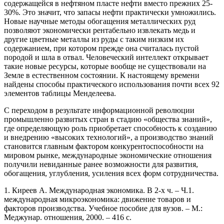
содержащейся в нефтяном пласте нефти вместо прежних 25-
30%. Это значит, что запасы нефти практически умножились.
Новые научные методы обогащения металлических руд
позволяют экономически рентабельно извлекать медь и
другие цветные металлы из руды с таким низким их
содержанием, при котором прежде она считалась пустой
породой и шла в отвал. Человеческий интеллект открывает
такие новые ресурсы, которые вообще не существовали на
Земле в естественном состоянии. К настоящему времени
найдены способы практического использования почти всех 92
элементов таблицы Менделеева.
С переходом в результате информационной революции
промышленно развитых стран в стадию «общества знаний»,
где определяющую роль приобретает способность к созданию
и внедрению «высоких технологий», а производство знаний
становится главным фактором конкурентоспособности на
мировом рынке, международные экономические отношения
получили невиданные ранее возможности для развития,
обогащения, углубления, усиления всех форм сотрудничества.
1. Киреев А. Международная экономика. В 2-х ч. – Ч.1.
международная микроэкономика: движение товаров и
факторов производства. Учебное пособие для вузов. – М.:
Меджунар. отношения, 2000. – 416 с.