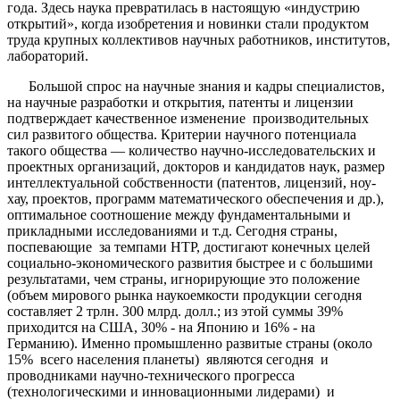
года. Здесь наука превратилась в настоящую «индустрию
открытий», когда изобретения и новинки стали продуктом
труда крупных коллективов научных работников, институтов,
лабораторий.
Большой спрос на научные знания и кадры специалистов,
на научные разработки и открытия, патенты и лицензии
подтверждает качественное изменение производительных
сил развитого общества. Критерии научного потенциала
такого общества — количество научно-исследовательских и
проектных организаций, докторов и кандидатов наук, размер
интеллектуальной собственности (патентов, лицензий, ноу-
хау, проектов, программ математического обеспечения и др.),
оптимальное соотношение между фундаментальными и
прикладными исследованиями и т.д. Сегодня страны,
поспевающие за темпами НТР, достигают конечных целей
социально-экономического развития быстрее и с большими
результатами, чем страны, игнорирующие это положение
(объем мирового рынка наукоемкости продукции сегодня
составляет 2 трлн. 300 млрд. долл.; из этой суммы 39%
приходится на США, 30% - на Японию и 16% - на
Германию).
Именно промышленно развитые страны (около
15% всего населения планеты) являются сегодня и
проводниками научно-технического прогресса
(технологическими и инновационными лидерами) и