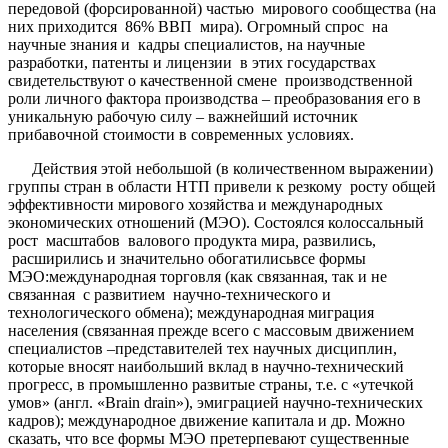
передовой (форсированной) частью мирового сообщества (на
них приходится 86% ВВП мира). Огромный спрос на
научные знания и кадры специалистов, на научные
разработки, патенты и лицензии в этих государствах
свидетельствуют о качественной смене производственной
роли личного фактора производства – преобразования его в
уникальную рабочую силу
–
важнейший источник
прибавочной стоимости в современных условиях.
Действия этой небольшой (в количественном выражении)
группы стран в области НТП привели к резкому росту общей
эффективности мирового хозяйства и международных
экономических отношений (МЭО). Состоялся колоссальный
рост масштабов валового продукта мира
,
развились,
расширились и значительно обогатились
все формы
МЭО:
международная торговля (как связанная, так и не
связанная с развитием научно-технического и
технологического обмена); международная миграция
населения (связанная прежде всего с массовым движением
специалистов
–
представителей тех научных дисциплин,
которые вносят наибольший вклад в научно-технический
прогресс, в промышленно развитые страны, т.е. с «утечкой
умов» (англ. «Brain drain»), эмиграцией научно-технических
кадров); международное движение капитала и др. Можно
сказать, что все формы МЭО претерпевают существенные