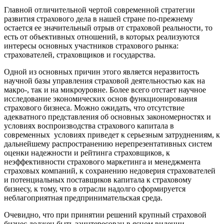
Главной отличительной чертой современной стратегии
развития страхового дела в нашей стране по-прежнему
остается ее значительный отрыв от страховой реальности, то
есть от объективных отношений, в которых реализуются
интересы основных участников страхового рынка:
страхователей, страховщиков и государства.
Одной из основных причин этого является неразвитость
научной базы управления страховой деятельностью как на
макро-, так и на микроуровне. Более всего отстает научное
исследование экономических основ функционирования
страхового бизнеса. Можно ожидать, что отсутствие
адекватного представления об основных закономерностях и
условиях воспроизводства страхового капитала в
современных условиях приведет к серьезным затруднениям, к
дальнейшему распространению нерепрезентативных систем
оценки надежности и рейтинга страховщиков, к
неэффективности страхового маркетинга и менеджмента
страховых компаний, к сохранению недоверия страхователей
и потенциальных поставщиков капитала к страховому
бизнесу, к тому, что в отрасли надолго сформируется
неблагоприятная предпринимательская среда.
Очевидно, что при принятии решений крупный страховой
бизнес должен быть заинтересован в ясном видении