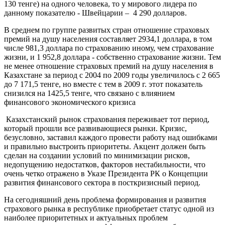
130 тенге) на одного человека, то у мирового лидера по
данному показателю - Швейцарии – 4 290 долларов.
В среднем по группе развитых стран отношение страховых
премий на душу населения составляет 2934,1 доллара, в том
числе 981,3 доллара по страхованию иному, чем страхование
жизни, и 1 952,8 доллара - собственно страхование жизни. Тем
не менее отношение страховых премий на душу населения в
Казахстане за период с 2004 по 2009 годы увеличилось с 2 665
до 7 171,5 тенге, но вместе с тем в 2009 г. этот показатель
снизился на 1425,5 тенге, что связано с влиянием
финансового экономического кризиса
Казахстанский рынок страхования переживает тот период,
который прошли все развивающиеся рынки. Кризис,
безусловно, заставил каждого провести работу над ошибками
и правильно выстроить приоритеты. Акцент должен быть
сделан на создании условий по минимизации рисков,
недопущению недостатков, факторов нестабильности, что
очень четко отражено в Указе Президента РК о Концепции
развития финансового сектора в посткризисный период.
На сегодняшний день проблема формирования и развития
страхового рынка в республике приобретает статус одной из
наиболее приоритетных и актуальных проблем