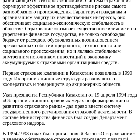
развивающихся секторов экономики. Система страхования
формирует эффективное противодействие рискам самого
разнообразного происхождения. Гарантируя гражданам и
организациям защиту их имущественных интересов, оно
обеспечивает социально-экономическую стабильность в
обществе. Страхование оказывает существенное влияние и на
укрепление финансов государства, не только освобождая
бюджет от расходов, обусловленных возникновением
чрезвычайных событий природного, техногенного или
социального происхождения, но и являясь стабильным
внутренним источником инвестиций в экономику
аккумулируемых страховыми организациями средств.
Первые страховые компании в Казахстане появились в 1990
году. Их организационные структуры развивались от
кооперативов и товариществ до акционерных обществ.
Указ президента Республики Казахстан от 19 апреля 1994 года
«Об организационно-правовых мерах по формированию и
развитию страхового рынка» дал право ввести систему
государственного регулирования страховой деятельности. В
составе Министерства финансов был создан Департамент
страхового надзора.
В 1994-1998 годах был принят новый Закон «О страховании»
и введено обязательное страхование гражданско-правовой