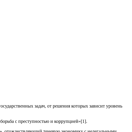
осударственных задач, от решения которых зависит уровень
борьба с преступностью и коррупцией»[1].
», отождеств­ляющий теневую экономику с нелегальными