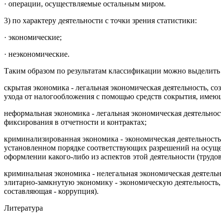
· операции, осуществляемые остальным миром.
3) по характеру деятельности с точки зрения статистики:
· экономические;
· неэкономические.
Таким образом по результатам классификации можно выделить 
скрытая экономика - легальная экономическая деятельность, со
ухода от налогообложения с помощью средств сокрытия, имеющ
неформальная экономика - легальная экономическая деятельнос
фиксирования в от­четности и контрактах;
криминализированная экономика - экономическая деятельность 
установленном поряд­ке соответствующих разрешений на осущес
оформлении какого-либо из аспектов этой дея­тельности (трудо
криминальная экономика - нелегальная экономическая деятель
элитарно-замкнутую экономику - экономическую деятельность,
составляющая - коррупция).
Литература