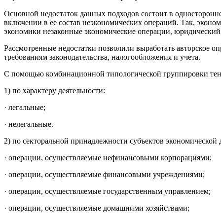
Основной недостаток данных подходов состоит в односторонней
включении в ее состав неэконо­мических операций. Так, эконом
экономики незаконные экономические операции, юридический о
Рассмотренные недостатки позволили выработать авторское опр
требованиям законодательства, налогообложения и учета.
С помощью комбинационной типологической группировки тен
1) по характеру деятельности:
· легальные;
· нелегальные.
2) по секторальной принадлежности субъектов экономиче­ской 
· операции, осуществляемые нефинансовыми корпо­рациями;
· операции, осуществляемые финансовыми учреждениями;
· операции, осуществляемые государственным управлением;
· операции, осуществляемые домашними хозяйствами;