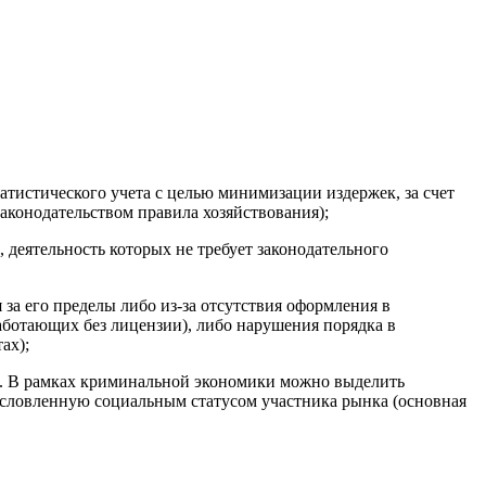
ати­стического учета с целью минимизации издержек, за счет
конодательством правила хозяйствования);
дея­тельность которых не требует законодательного
 за его пределы либо из-за отсутствия оформления в
работающих без лицензии), либо нарушения порядка в
ах);
ть. В рамках криминальной экономики можно выделить
условленную социальным статусом участника рынка (основная