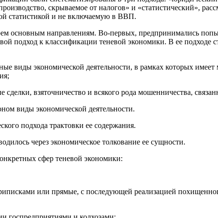
 производство, скрываемое от налогов» и «статистический», ра
ой статистикой и не включаемую в ВВП.
трем основным направлениям. Во-первых, предпринимались поп
вой подход к классификации теневой экономики. В ее подходе с
нные виды экономической деятельности, в рамках которых имее
ия;
 сделки, взяточничество и всякого рода мошенничества, связан
оном виды экономической деятельности.
ского подхода трактовки ее содержания.
водилось через экономическое толкование ее сущности.
конкретных сфер теневой экономики:
риписками или прямые, с последующей реализацией похищенног
ии госпредприятиями и колхозами;