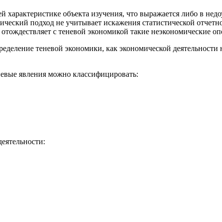
 характеристике объекта изучения, что выражается либо в недо
ический подход не учитывает искажения статистической отчетнос
то­ждествляет с теневой экономикой такие неэкономические опе
еделение теневой экономики, как экономической деятельности н
евые явления можно классифицировать:
деятельности: