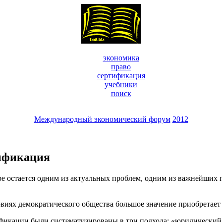
экономика
право
сертификация
учебники
поиск
Международный экономический форум
2012
сификация
е остается одним из актуальных проблем, одним из важнейших г
овиях демократического общества большое значение приобретает 
фикации были систематизированы в три подхода: «юридический