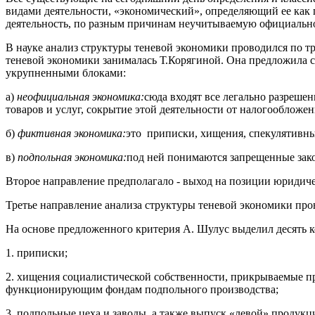
видами деятельности, «эко­номический», определяющий ее как
деятельность, по разным причинам неучитываемую официаль­н
В науке анализ структуры теневой экономики проводился по 
теневой экономики занималась Т.Корягиной. Она предложила с
укрупненными блоками:
а)
неофициальная экономика:
сюда входят все легально разреше
товаров и услуг, сокрытие этой деятельности от налогообложен
б)
фиктивная экономика:
это приписки, хищения, спекулятивные
в)
подпольная экономика:
под ней понимаются запрещенные зак
Второе направление предполагало - выход на позиции юридиче
Третье направление анализа структуры теневой экономики про
На основе предложенного критерия А. Шулус выделил десять 
1. приписки;
2. хищения социалистической собственности, прикрываемые п
функционирующим фондам подпольного производства;
3. подпольные цеха и заводы, а также выпуск «левой» продукц