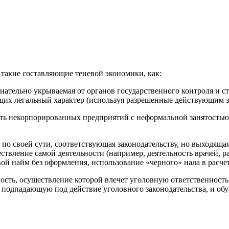
такие составляющие теневой экономики, как:
знательно укрываемая от органов государственного контроля и ст
их легальный характер (используя разрешенные действующим за
ть некорпорированных предприятий с неформальной занятостью, 
по своей сути, соответствующая законодательству, но выходящая
твление самой деятельно­сти (например, деятельность врачей, 
вой найм без оформления, использование «черного» нала в расчет
ность, осуществление которой влечет уголовную ответственнос
 подпадающую под действие уголовного законодательства, и об