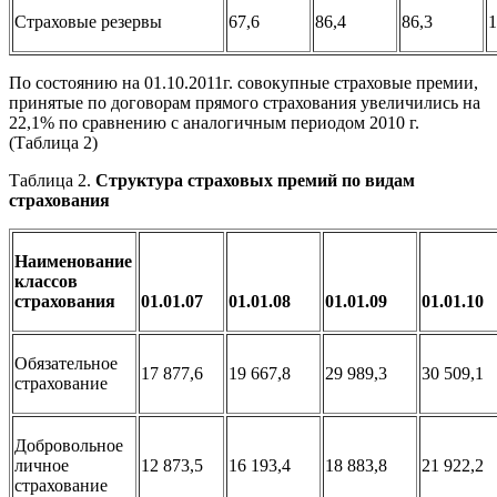
Страховые резервы
67,6
86,4
86,3
1
По состоянию на 01.10.2011г. совокупные страховые премии,
принятые по договорам прямого страхования увеличились на
22,1% по сравнению с аналогичным периодом 2010 г.
(Таблица 2)
Таблица 2.
Структура страховых премий по видам
страхования
Наименование
классов
страхования
01.01.07
01.01.08
01.01.09
01.01.10
Обязательное
17 877,6
19 667,8
29 989,3
30 509,1
страхование
Добровольное
личное
12 873,5
16 193,4
18 883,8
21 922,2
страхование