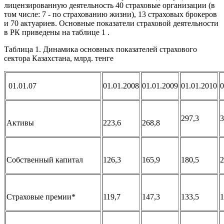
лицензированную деятельность 40 страховые организации (в
том числе: 7 - по страхованию жизни), 13 страховых брокеров
и 70 актуариев. Основные показатели страховой деятельности
в РК приведены на таблице 1 .
Таблица 1. Динамика основных показателей страхового
сектора Казахстана, млрд. тенге
01.01.07
01.01.2008
01.01.2009
01.01.2010
0
297,3
3
Активы
223,6
268,8
Собственный капитал
126,3
165,9
180,5
2
Страховые премии*
119,7
147,3
133,5
1