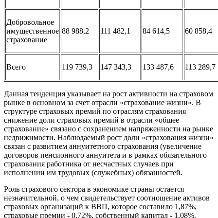
Добровольное
имущественное
88 988,2
111 482,1
84 614,5
60 858,4
страхование
Всего
119 739,3
147 343,3
133 487,6
113 289,7
Данная тенденция указывает на рост активности на страховом
рынке в основном за счет отрасли «страхование жизни». В
структуре страховых премий по отраслям страхования
снижение доли страховых премий в отрасли «общее
страхование» связано с сохранением напряженности на рынке
недвижимости. Наблюдаемый рост доли «страхования жизни»
связан с развитием аннуитетного страхования (увеличение
договоров пенсионного аннуитета и в рамках обязательного
страхования работника от несчастных случаев при
исполнении им трудовых (служебных) обязанностей.
Роль страхового сектора в экономике страны остается
незначительной, о чем свидетельствует соотношение активов
страховых организаций к ВВП, которое составило 1,87%,
страховые премии - 0,72%, собственный капитал - 1,08%.