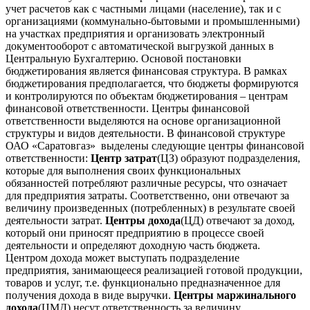
учет расчетов как с частными лицами (население), так и с
организациями (коммунально-бытовыми и промышленными)
на участках предприятия и организовать электронный
документооборот с автоматической выгрузкой данных в
Центральную Бухгалтерию. Основой постановки
бюджетирования является финансовая структура. В рамках
бюджетирования предполагается, что бюджеты формируются
и контролируются по объектам бюджетирования – центрам
финансовой ответственности. Центры финансовой
ответственности выделяются на основе организационной
структуры и видов деятельности. В финансовой структуре
ОАО «Саратовгаз» выделены следующие центры финансовой
ответственности:
Центр затрат
(ЦЗ) образуют подразделения,
которые для выполнения своих функциональных
обязанностей потребляют различные ресурсы, что означает
для предприятия затраты. Соответственно, они отвечают за
величину произведенных (потребленных) в результате своей
деятельности затрат.
Центры дохода
(ЦД) отвечают за доход,
который они приносят предприятию в процессе своей
деятельности и определяют доходную часть бюджета.
Центром дохода может выступать подразделение
предприятия, занимающееся реализацией готовой продукции,
товаров и услуг, т.е. функционально предназначенное для
получения дохода в виде выручки.
Центры маржинального
дохода
(ЦМД) несут ответственность за величину