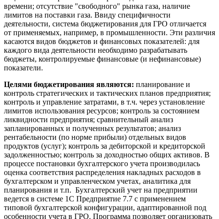
времени; отсутствие "свободного" рынка газа, наличие
лимитов на поставки газа. Ввиду специфичности
деятельности, система бюджетирования для ГРО отличается
от применяемых, например, в промышленности. Эти различия
касаются видов бюджетов и финансовых показателей: для
каждого вида деятельности необходимо разрабатывать
бюджеты, контролируемые финансовые (и нефинансовые)
показатели.
Целями бюджетирования являются:
планирование и
контроль стратегических и тактических планов предприятия;
контроль и управление затратами, в т.ч. через установление
лимитов использования ресурсов; контроль за состоянием
ликвидности предприятия; сравнительный анализ
запланированных и полученных результатов; анализ
рентабельности (по норме прибыли) отдельных видов
продуктов (услуг); контроль за дебиторской и кредиторской
задолженностью; контроль за доходностью общих активов. В
процессе постановки бухгалтерского учета производилась
оценка соответствия распределения накладных расходов в
бухгалтерском и управленческом учетах, аналитика для
планирования и т.п. Бухгалтерский учет на предприятии
ведется в системе 1С Предприятие 7.7 с применением
типовой бухгалтерской конфигурации, адаптированной под
особенности учета в ГРО. Программа позволяет организовать