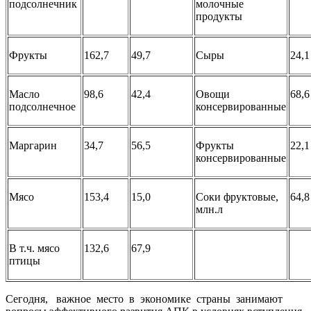
подсолнечник
молочные
продукты
Фрукты
162,7
49,7
Сыры
24,1
Масло
98,6
42,4
Овощи
68,6
подсолнечное
консервированные
Маргарин
34,7
56,5
Фрукты
22,1
консервированные
Мясо
153,4
15,0
Соки фруктовые,
64,8
млн.л
В т.ч. мясо
132,6
67,9
птицы
Сегодня, важное место в
экономике страны занимают