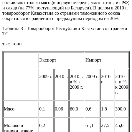
составляют только мясо (в первую очередь, мясо птицы из РФ)
и сахар (на 77% поступающий из Беларуси). В целом в 2010 г.
товарооборот Казахстана со странами таможенного союза
сократился в сравнении с предыдущим периодом на 36%.
Таблица 3 - Товарооборот Республики Казахстан со странами
ТС
тыс. тонн
Экспорт
Импорт
2009 г.
2010 г.
2010 г.
2009 г.
2010
2010
в % к
г.
г. в %
2009 г.
к 2009
г.
Мясо
0,1
0,06
60,0
0,6
1,8
300,0
Молоко и
0,2
-
-
61,1
27,5
45,0
сливки всякие