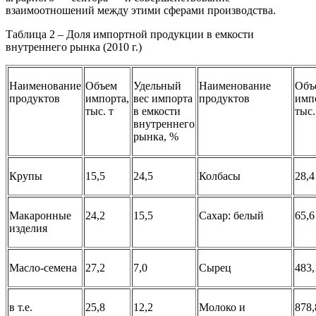
взаимоотношений между этими сферами производства.
Таблица 2 – Доля импортной продукции в емкости
внутреннего рынка (2010 г.)
Наименование
Объем
Удельный
Наименование
Объ
продуктов
импорта,
вес импорта
продуктов
имп
тыс. т
в емкости
тыс.
внутреннего
рынка, %
Крупы
15,5
24,5
Колбасы
28,4
Макаронные
24,2
15,5
Сахар: белый
65,6
изделия
Масло-семена
27,2
7,0
Сырец
483,
в т.е.
25,8
12,2
Молоко и
878,