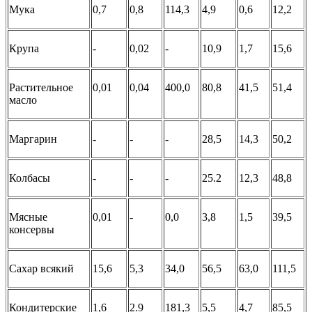
Мука
0,7
0,8
114,3
4,9
0,6
12,2
Крупа
-
0,02
-
10,9
1,7
15,6
Растительное
0,01
0,04
400,0
80,8
41,5
51,4
масло
Маргарин
-
-
-
28,5
14,3
50,2
Колбасы
-
-
-
25.2
12,3
48,8
Мясные
0,01
-
0,0
3,8
1,5
39,5
консервы
Сахар всякий
15,6
5,3
34,0
56,5
63,0
111,5
Кондитерские
1,6
2.9
181,3
5,5
4,7
85,5