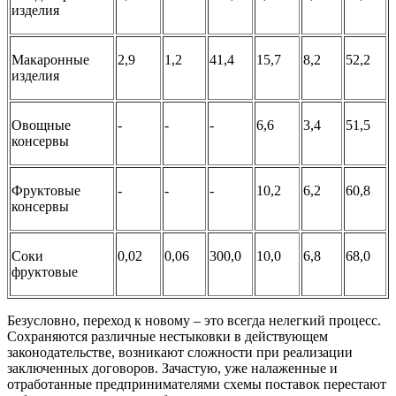
изделия
Макаронные
2,9
1,2
41,4
15,7
8,2
52,2
изделия
Овощные
-
-
-
6,6
3,4
51,5
консервы
Фруктовые
-
-
-
10,2
6,2
60,8
консервы
Соки
0,02
0,06
300,0
10,0
6,8
68,0
фруктовые
Безусловно, переход к новому – это всегда нелегкий процесс.
Сохраняются различные нестыковки в действующем
законодательстве, возникают сложности при реализации
заключенных договоров. Зачастую, уже налаженные и
отработанные предпринимателями схемы поставок перестают