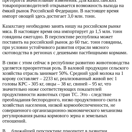
претерпеть значительные изменения. Для казахстанских
товаропроизводителей открывается возможность выхода на
ёмкий рынок Российской Федерации. В настоящее время
импорт овощей здесь достигает 3,0 млн. тонн.
Казахстану необходимо занять нишу на российском рынке
мяса. В настоящее время она импортирует до 1,5 млн. тонн
говядины ежегодно. В перспективе республика может
поставить на российский рынок до 60 тыс. тонн говядины,
при условии устойчивого развития отрасли мясного
скотоводства в регионах с дешевыми пастбищными кормами.
В связи с этим сейчас в республике развитию животноводства
уделяется приоритетная роль. В валовой продукции сельского
хозяйства отрасль занимает 50%. Средний удой молока на 1
корову составляет – 2233 кг, реализованный живой вес 1
головы КРС - 305 кг, овцы – 38 кг, свиней – 95 кг, что
значительно ниже соответствующих показателей
продуктивности животных стран ТС. Это - следствие
преобладания беспородного, низко продуктивного скота в
хозяйствах населения, низкой кормообеспеченности, не
совершенного организационно-экономического механизма
регулирования рынка кормового зерна и земельных
отношений.
В ближайшей перспективе приоритет в развитии