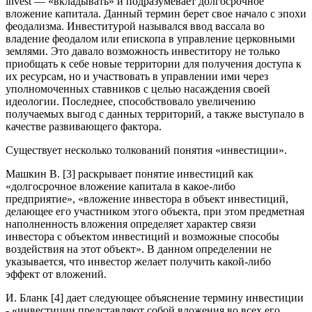
invest — «вкладывать» и подразумевает долгосрочное
вложение капитала. Данный термин берет свое начало с эпохи
феодализма. Инвеститурой назывался ввод вассала во
владение феодалом или епископа в управление церковными
землями. Это давало возможность инвеститору не только
приобщать к себе новые территории для получения доступа к
их ресурсам, но и участвовать в управлении ими через
уполномоченных ставников с целью насаждения своей
идеологии. Последнее, способствовало увеличению
получаемых выгод с данных территорий, а также выступало в
качестве развивающего фактора.
Существует несколько толкований понятия «инвестиции».
Машкин В. [3] раскрывает понятие инвестиций как
«долгосрочное вложение капитала в какое-либо
предприятие», «вложение инвестора в объект инвестиций,
делающее его участником этого объекта, при этом предметная
наполненность вложения определяет характер связи
инвестора с объектом инвестиций и возможные способы
воздействия на этот объект». В данном определении не
указывается, что инвестор желает получить какой-либо
эффект от вложений.
И. Бланк [4] дает следующее объяснение термину инвестиции
- «инвестиции представляют собой вложения во всех его