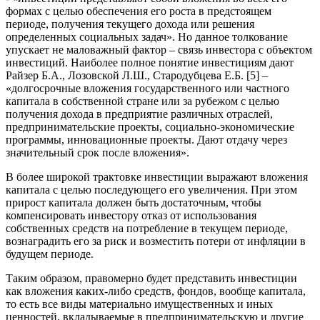
формах с целью обеспечения его роста в предстоящем
периоде, получения текущего дохода или решения
определенных социальных задач». Но данное толкование
упускает не маловажный фактор – связь инвестора с объектом
инвестиций. Наиболее полное понятие инвестициям дают
Райзер Б.А., Лозовской Л.Ш., Стародубцева Е.Б. [5] –
«долгосрочные вложения государственного или частного
капитала в собственной стране или за рубежом с целью
получения дохода в предприятие различных отраслей,
предпринимательские проекты, социально-экономические
программы, инновационные проекты. Дают отдачу через
значительный срок после вложения».
В более широкой трактовке инвестиции выражают вложения
капитала с целью последующего его увеличения. При этом
прирост капитала должен быть достаточным, чтобы
компенсировать инвестору отказ от использования
собственных средств на потребление в текущем периоде,
вознаградить его за риск и возместить потери от инфляции в
будущем периоде.
Таким образом, правомерно будет представить инвестиции
как вложения каких-либо средств, фондов, вообще капитала,
то есть все виды материально имущественных и иных
ценностей, вкладываемые в предпринимательскую и другие