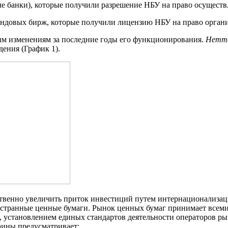
ые банки), которые получили разрешение НБУ на право осущест
ондовых бирж, которые получили лицензию НБУ на право орган
ым изменениям за последние годы его функционирования.
Нетто
ения (График 1).
венно увеличить приток инвестиций путем интернационализаци
ностранные ценные бумаги. Рынок ценных бумаг принимает всеми
, установлением единых стандартов деятельности операторов р
аины предусматривает: