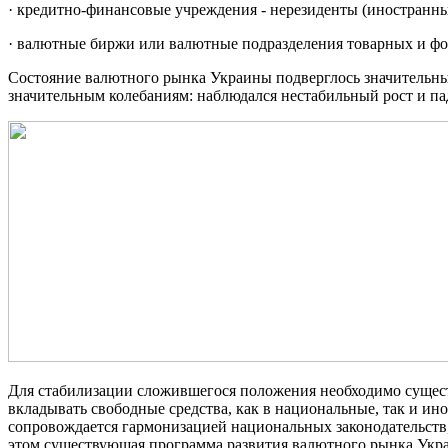
· кредитно-финансовые учреждения - нерезиденты (иностранн
· валютные биржи или валютные подразделения товарных и ф
Состояние валютного рынка Украины подверглось значительн
значительным колебаниям: наблюдался нестабильный рост и пад
Для стабилизации сложившегося положения необходимо сущест
вкладывать свободные средства, как в национальные, так и и
сопровождается гармонизацией национальных законодательств
этом существующая программа развития валютного рынка Укр