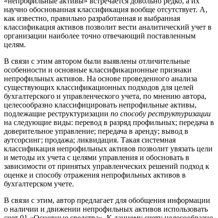
«непрофильные активы» встречается довольно редко, а их
научно обоснованная классификация вообще отсутствует. А,
как известно, правильно разработанная и выбранная
классификация активов позволит вести аналитический учет в
организации наиболее точно отвечающий поставленным
целям.
В связи с этим автором были выявлены отличительные
особенности и основные классификационные признаки
непрофильных активов. На основе проведенного анализа
существующих классификационных подходов для целей
бухгалтерского и управленческого учета, по мнению автора,
целесообразно классифицировать непрофильные активы,
подлежащие реструктуризации
по способу реструктуризации
на следующие виды: перевод в разряд профильных; передача в
доверительное управление; передача в аренду; вывод в
аутсорсинг; продажа; ликвидация. Такая системная
классификация непрофильных активов позволит увязать цели
и методы их учета с целями управления и обосновать в
зависимости от принятых управленческих решений подход к
оценке и способу отражения непрофильных активов в
бухгалтерском учете.
В связи с этим, автор предлагает для обобщения информации
о наличии и движении непрофильных активов использовать
счет 01 «Основные средства». К данному счету целесообразно