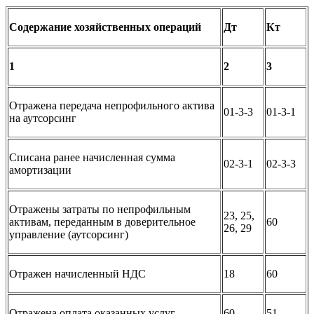
Содержание хозяйственных операций
Дт
Кт
1
2
3
Отражена передача непрофильного актива
01-3-3
01-3-1
на аутсорсинг
Списана ранее начисленная сумма
02-3-1
02-3-3
амортизации
Отражены затраты по непрофильным
23, 25,
активам, переданным в доверительное
60
26, 29
управление (аутсорсинг)
Отражен начисленный НДС
18
60
Отражена оплата оказанных услуг
60
51